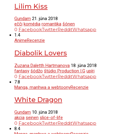
Lilim Kiss
Gundam
21. júna 2018
ečči
komédia
romantika
šónen
0
Facebook
Twitter
Reddit
Whatsapp
1.4
Anime
Recenzie
Diabolik Lovers
Zuzana Daletth Hartmanova
18. júna 2018
fantasy
šódžo
štúdio Production I.G
upíri
0
Facebook
Twitter
Reddit
Whatsapp
7.8
Manga, manhwa a webtoony
Recenzie
White Dragon
Gundam
10. júna 2018
akcia
seinen
slice-of-life
0
Facebook
Twitter
Reddit
Whatsapp
8.4