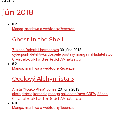
Archív
jún 2018
8.2
Manga, manhwa a webtoony
Recenzie
Ghost in the Shell
Zuzana Daletth Hartmanova
30. júna 2018
cyberpunk
detektívka
dospelé postavy
manga
nakladateľstv
0
Facebook
Twitter
Reddit
Whatsapp
8.2
Manga, manhwa a webtoony
Recenzie
Ocelový Alchymista 3
Aneta "Youko Akira" Jones
23. júna 2018
akcia
dráma
komédia
manga
nakladateľstvo CREW
šónen
0
Facebook
Twitter
Reddit
Whatsapp
6.8
Manga, manhwa a webtoony
Recenzie