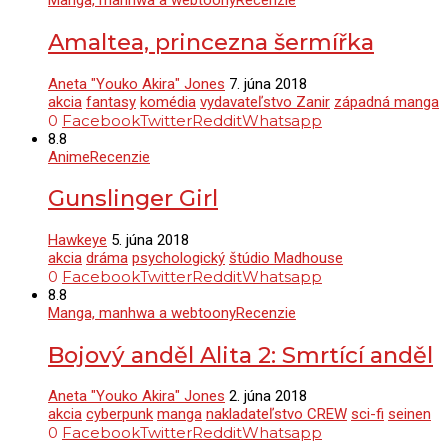
Manga, manhwa a webtoony
Recenzie
Amaltea, princezna šermířka
Aneta "Youko Akira" Jones
7. júna 2018
akcia
fantasy
komédia
vydavateľstvo Zanir
západná manga
0
Facebook
Twitter
Reddit
Whatsapp
8.8
Anime
Recenzie
Gunslinger Girl
Hawkeye
5. júna 2018
akcia
dráma
psychologický
štúdio Madhouse
0
Facebook
Twitter
Reddit
Whatsapp
8.8
Manga, manhwa a webtoony
Recenzie
Bojový anděl Alita 2: Smrtící anděl
Aneta "Youko Akira" Jones
2. júna 2018
akcia
cyberpunk
manga
nakladateľstvo CREW
sci-fi
seinen
0
Facebook
Twitter
Reddit
Whatsapp