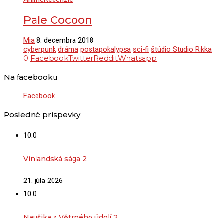
Pale Cocoon
Mia
8. decembra 2018
cyberpunk
dráma
postapokalypsa
sci-fi
štúdio Studio Rikka
0
Facebook
Twitter
Reddit
Whatsapp
Na facebooku
Facebook
Posledné príspevky
10.0
Vinlandská sága 2
21. júla 2026
10.0
Naušika z Větrného údolí 2