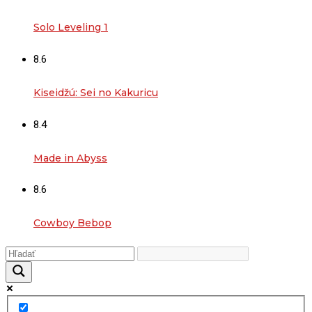
Solo Leveling 1
8.6
Kiseidžú: Sei no Kakuricu
8.4
Made in Abyss
8.6
Cowboy Bebop