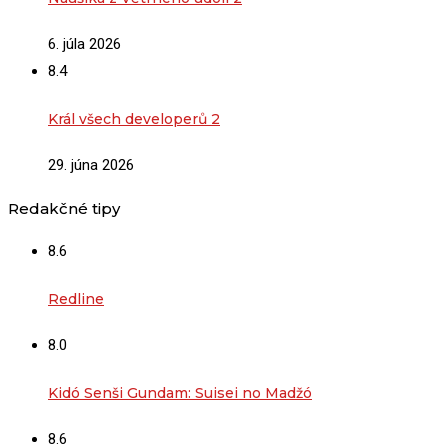
6. júla 2026
8.4
Král všech developerů 2
29. júna 2026
Redakčné tipy
8.6
Redline
8.0
Kidó Senši Gundam: Suisei no Madžó
8.6