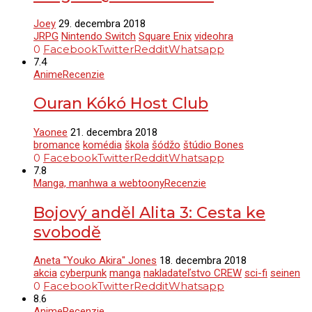
Joey
29. decembra 2018
JRPG
Nintendo Switch
Square Enix
videohra
0
Facebook
Twitter
Reddit
Whatsapp
7.4
Anime
Recenzie
Ouran Kókó Host Club
Yaonee
21. decembra 2018
bromance
komédia
škola
šódžo
štúdio Bones
0
Facebook
Twitter
Reddit
Whatsapp
7.8
Manga, manhwa a webtoony
Recenzie
Bojový anděl Alita 3: Cesta ke
svobodě
Aneta "Youko Akira" Jones
18. decembra 2018
akcia
cyberpunk
manga
nakladateľstvo CREW
sci-fi
seinen
0
Facebook
Twitter
Reddit
Whatsapp
8.6
Anime
Recenzie