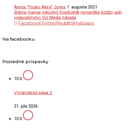
Aneta "Youko Akira" Jones
1. augusta 2021
dráma
manga
milostný trojuholník
romantika
šódžo
upíri
vydavateľstvo Viz Media
záhada
0
Facebook
Twitter
Reddit
Whatsapp
Na facebooku
Posledné príspevky
10.0
Vinlandská sága 2
21. júla 2026
10.0