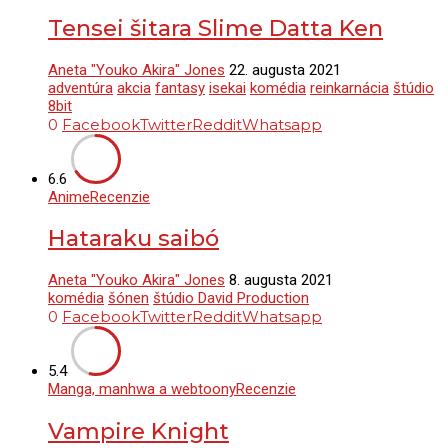
Tensei šitara Slime Datta Ken
Aneta "Youko Akira" Jones
22. augusta 2021
adventúra
akcia
fantasy
isekai
komédia
reinkarnácia
štúdio
8bit
0
Facebook
Twitter
Reddit
Whatsapp
6.6
Anime
Recenzie
Hataraku saibó
Aneta "Youko Akira" Jones
8. augusta 2021
komédia
šónen
štúdio David Production
0
Facebook
Twitter
Reddit
Whatsapp
5.4
Manga, manhwa a webtoony
Recenzie
Vampire Knight