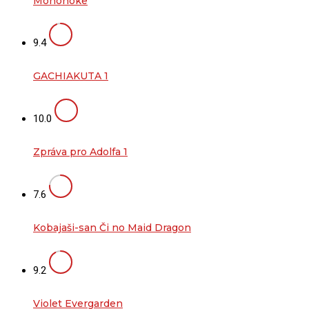
Mononoke
9.4
GACHIAKUTA 1
10.0
Zpráva pro Adolfa 1
7.6
Kobajaši-san Či no Maid Dragon
9.2
Violet Evergarden