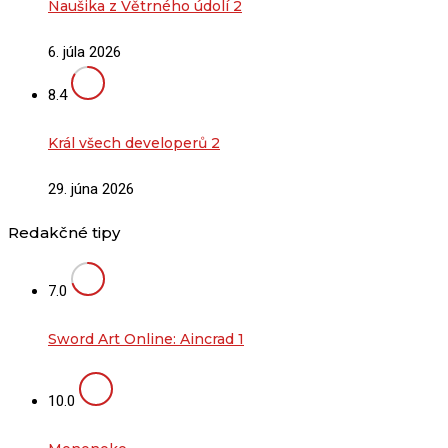
Naušika z Větrného údolí 2
6. júla 2026
8.4
Král všech developerů 2
29. júna 2026
Redakčné tipy
7.0
Sword Art Online: Aincrad 1
10.0