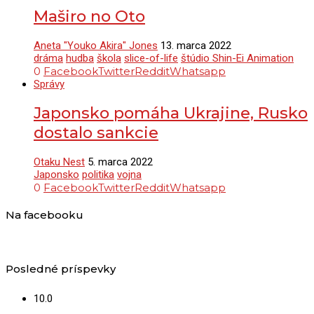
Maširo no Oto
Aneta "Youko Akira" Jones
13. marca 2022
dráma
hudba
škola
slice-of-life
štúdio Shin-Ei Animation
0
Facebook
Twitter
Reddit
Whatsapp
Správy
Japonsko pomáha Ukrajine, Rusko
dostalo sankcie
Otaku Nest
5. marca 2022
Japonsko
politika
vojna
0
Facebook
Twitter
Reddit
Whatsapp
Na facebooku
Posledné príspevky
10.0