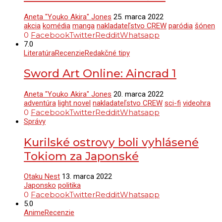
Aneta "Youko Akira" Jones
25. marca 2022
akcia
komédia
manga
nakladateľstvo CREW
paródia
šónen
0
Facebook
Twitter
Reddit
Whatsapp
7.0
Literatúra
Recenzie
Redakčné tipy
Sword Art Online: Aincrad 1
Aneta "Youko Akira" Jones
20. marca 2022
adventúra
light novel
nakladateľstvo CREW
sci-fi
videohra
0
Facebook
Twitter
Reddit
Whatsapp
Správy
Kurilské ostrovy boli vyhlásené
Tokiom za Japonské
Otaku Nest
13. marca 2022
Japonsko
politika
0
Facebook
Twitter
Reddit
Whatsapp
5.0
Anime
Recenzie