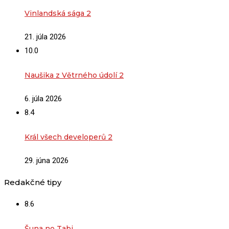
Vinlandská sága 2
21. júla 2026
10.0
Naušika z Větrného údolí 2
6. júla 2026
8.4
Král všech developerů 2
29. júna 2026
Redakčné tipy
8.6
Šuna no Tabi