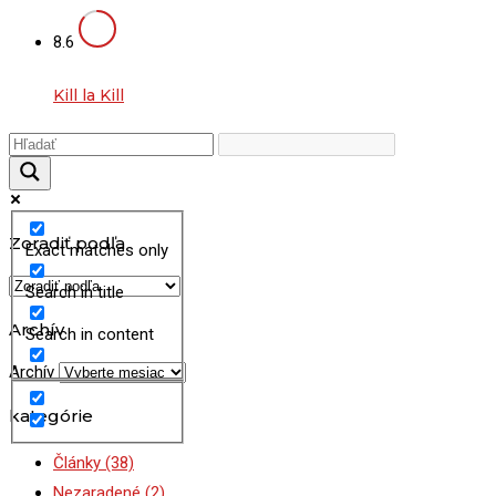
8.6
Kill la Kill
Zoradiť podľa
Exact matches only
Search in title
Archív
Search in content
Archív
kategórie
Články
(38)
Nezaradené
(2)