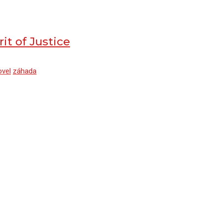
it of Justice
ovel
záhada