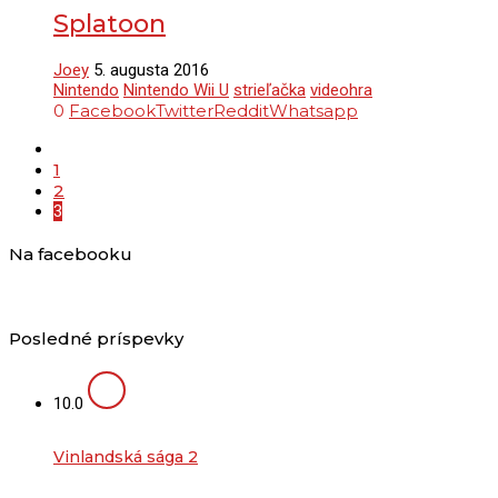
Splatoon
Joey
5. augusta 2016
Nintendo
Nintendo Wii U
strieľačka
videohra
0
Facebook
Twitter
Reddit
Whatsapp
1
2
3
Na facebooku
Posledné príspevky
10.0
Vinlandská sága 2