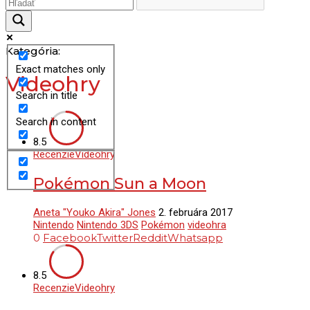
Kategória:
Exact matches only
Videohry
Search in title
Search in content
8.5
Recenzie
Videohry
Pokémon Sun a Moon
Aneta "Youko Akira" Jones
2. februára 2017
Nintendo
Nintendo 3DS
Pokémon
videohra
0
Facebook
Twitter
Reddit
Whatsapp
8.5
Recenzie
Videohry