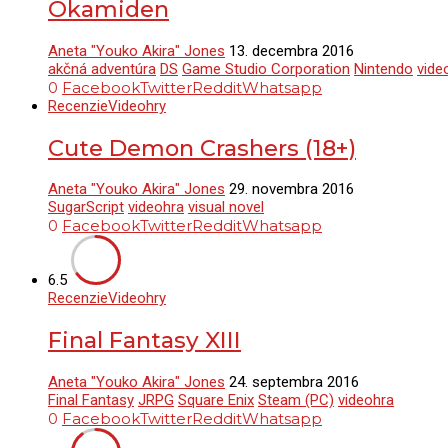
Okamiden
Aneta "Youko Akira" Jones
13. decembra 2016
akčná adventúra
DS
Game Studio Corporation
Nintendo
vide
0
Facebook
Twitter
Reddit
Whatsapp
Recenzie
Videohry
Cute Demon Crashers (18+)
Aneta "Youko Akira" Jones
29. novembra 2016
SugarScript
videohra
visual novel
0
Facebook
Twitter
Reddit
Whatsapp
6.5
Recenzie
Videohry
Final Fantasy XIII
Aneta "Youko Akira" Jones
24. septembra 2016
Final Fantasy
JRPG
Square Enix
Steam (PC)
videohra
0
Facebook
Twitter
Reddit
Whatsapp