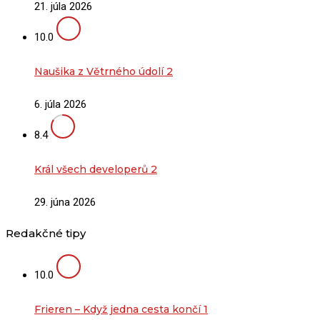
21. júla 2026
10.0
Naušika z Větrného údolí 2
6. júla 2026
8.4
Král všech developerů 2
29. júna 2026
Redakčné tipy
10.0
Frieren – Když jedna cesta končí 1