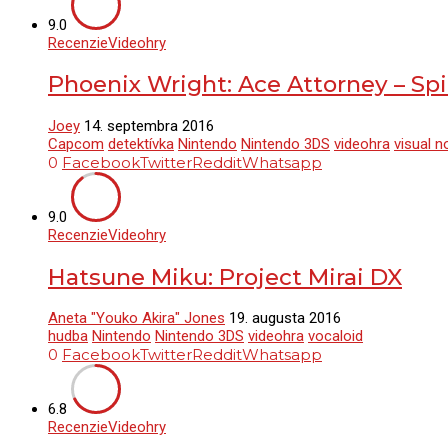
9.0
Recenzie
Videohry
Phoenix Wright: Ace Attorney – Spir
Joey
14. septembra 2016
Capcom
detektívka
Nintendo
Nintendo 3DS
videohra
visual n
0
Facebook
Twitter
Reddit
Whatsapp
9.0
Recenzie
Videohry
Hatsune Miku: Project Mirai DX
Aneta "Youko Akira" Jones
19. augusta 2016
hudba
Nintendo
Nintendo 3DS
videohra
vocaloid
0
Facebook
Twitter
Reddit
Whatsapp
6.8
Recenzie
Videohry