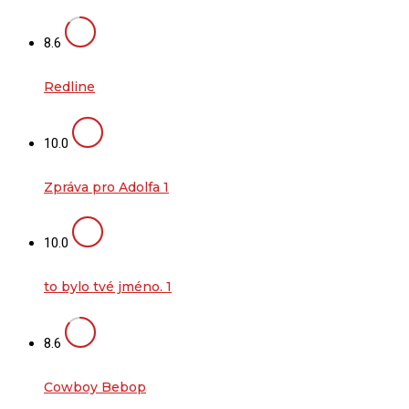
8.6
Redline
10.0
Zpráva pro Adolfa 1
10.0
to bylo tvé jméno. 1
8.6
Cowboy Bebop