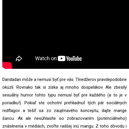
Dandadan môže a nemusí byť pre vás. Tínedžerov pravdepodobne
okúzli. Rovnako tak si získa aj mnoho dospelákov. Ale zbesilý
sexuálny humor tohto typu nemusí byť pre každého (a to je v
poriadku!). Pokiaľ ste ochotní prehliadnuť tých pár sociálnych
redflagov a tešiť sa zo zaujímavého konceptu, dajte mange
šancu. Ak ale nesúhlasíte so zobrazovaním (potenciálneho)
znásilnenia v médiách, zvoľte radšej inú mangu. Z toho dôvodu i