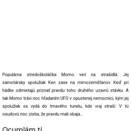
Populárna stredoškoláčka Momo verí na strašidlá. Jej
samotársky spolužiak Ken zase na mimozemšťanov. Keď pri
hádke odmietajú priznať pravdu toho druhého uzavrú stávku. A
tak Momo trávi noc hľadaním UFO v opustenej nemocnici, kým jej
spolužiak sa vydá do tmavého tunelu, kde vraj straší. V tú
osudovú noc zistia, že pravdu mali obaja…
Ocumlám ti…