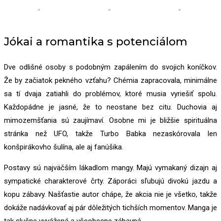
Jókai a romantika s potenciálom
Dve odlišné osoby s podobným zapálením do svojich koníčkov.
Že by začiatok pekného vzťahu? Chémia zapracovala, minimálne
sa tí dvaja zatiahli do problémov, ktoré musia vyriešiť spolu.
Každopádne je jasné, že to neostane bez citu. Duchovia aj
mimozemšťania sú zaujímaví. Osobne mi je bližšie spirituálna
stránka než UFO, takže Turbo Babka nezaskórovala len
konšpirákovho šulína, ale aj fanúšika.
Postavy sú najväčším lákadlom mangy. Majú vymakaný dizajn aj
sympatické charakterové črty. Záporáci sľubujú divokú jazdu a
kopu zábavy. Našťastie autor chápe, že akcia nie je všetko, takže
dokáže nadávkovať aj pár dôležitých tichších momentov. Manga je
tak slušne vyvážená a všeobecne zábavná.