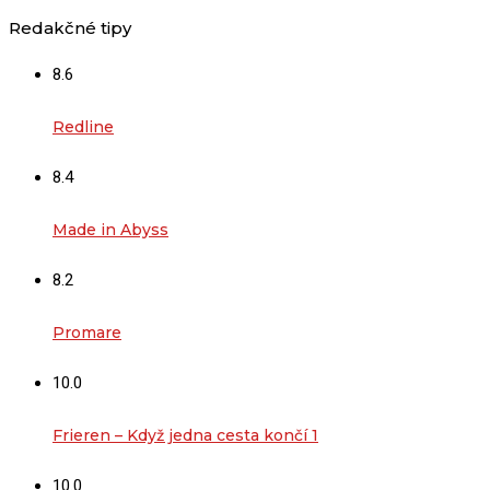
Redakčné tipy
8.6
Redline
8.4
Made in Abyss
8.2
Promare
10.0
Frieren – Když jedna cesta končí 1
10.0