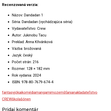
Recenzovaná verzia:
Názov: Dandadan 1
Séria: Dandadan (vychádzajúca séria)
Vydavateľstvo: Crew
Autor: Jukinobu Tacu
Preklad: Anna Křivánková
Väzba: brožovaná
Jazyk: český
Počet strán: 216
Rozmer: 128 × 182 mm
Rok vydania: 2024
ISBN: 978-80-7679-674-4
fantasy
jókai
komédia
manga
mimozemšťania
nakladateľstvo
CREW
škola
šónen
Pridaj komentár