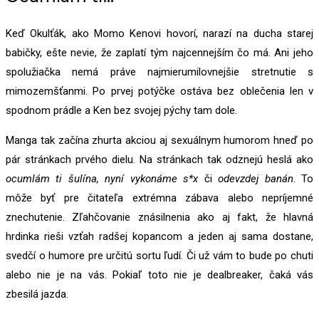
Keď Okulťák, ako Momo Kenovi hovorí, narazí na ducha starej
babičky, ešte nevie, že zaplatí tým najcennejším čo má. Ani jeho
spolužiačka nemá práve najmierumilovnejšie stretnutie s
mimozemšťanmi. Po prvej potýčke ostáva bez oblečenia len v
spodnom prádle a Ken bez svojej pýchy tam dole.
Manga tak začína zhurta akciou aj sexuálnym humorom hneď po
pár stránkach prvého dielu. Na stránkach tak odznejú heslá ako
ocumlám ti šulína, nyní vykonáme s*x
či
odevzdej banán
. To
môže byť pre čitateľa extrémna zábava alebo nepríjemné
znechutenie. Zľahčovanie znásilnenia ako aj fakt, že hlavná
hrdinka rieši vzťah radšej kopancom a jeden aj sama dostane,
svedčí o humore pre určitú sortu ľudí. Či už vám to bude po chuti
alebo nie je na vás. Pokiaľ toto nie je dealbreaker, čaká vás
zbesilá jazda.