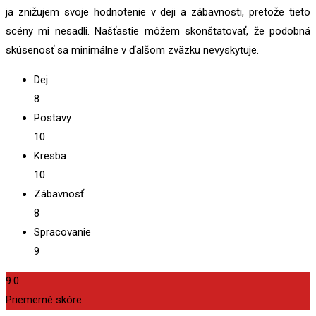
ja znižujem svoje hodnotenie v deji a zábavnosti, pretože tieto
scény mi nesadli. Našťastie môžem skonštatovať, že podobná
skúsenosť sa minimálne v ďalšom zväzku nevyskytuje.
Dej
8
Postavy
10
Kresba
10
Zábavnosť
8
Spracovanie
9
9.0
Priemerné skóre