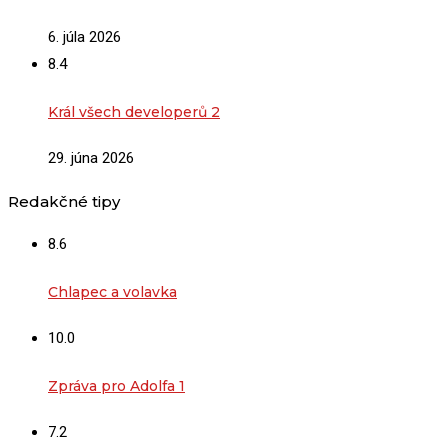
6. júla 2026
8.4
Král všech developerů 2
29. júna 2026
Redakčné tipy
8.6
Chlapec a volavka
10.0
Zpráva pro Adolfa 1
7.2