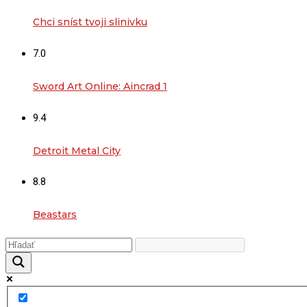
Chci sníst tvoji slinivku
7.0
Sword Art Online: Aincrad 1
9.4
Detroit Metal City
8.8
Beastars