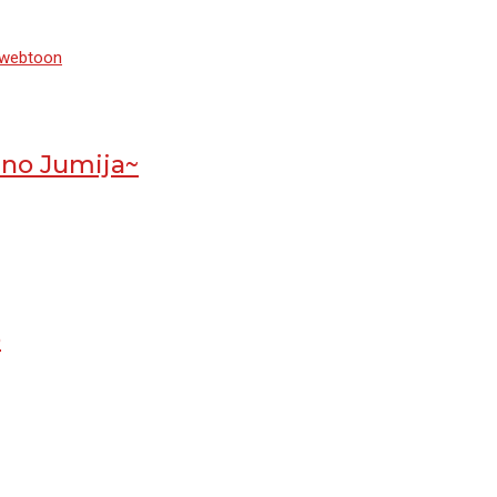
webtoon
 no Jumija~
o