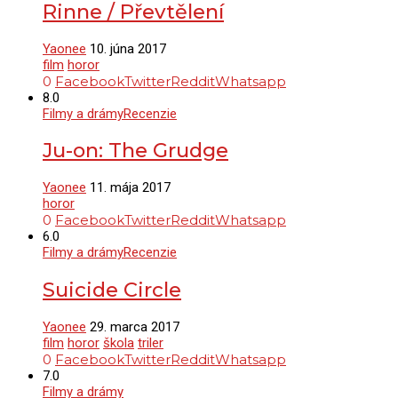
Rinne / Převtělení
Yaonee
10. júna 2017
film
horor
0
Facebook
Twitter
Reddit
Whatsapp
8.0
Filmy a drámy
Recenzie
Ju-on: The Grudge
Yaonee
11. mája 2017
horor
0
Facebook
Twitter
Reddit
Whatsapp
6.0
Filmy a drámy
Recenzie
Suicide Circle
Yaonee
29. marca 2017
film
horor
škola
triler
0
Facebook
Twitter
Reddit
Whatsapp
7.0
Filmy a drámy