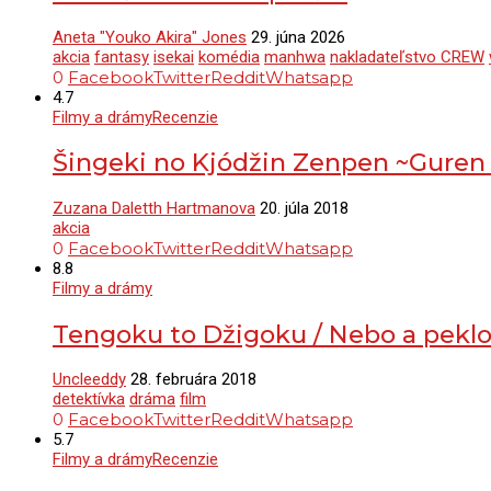
Aneta "Youko Akira" Jones
29. júna 2026
akcia
fantasy
isekai
komédia
manhwa
nakladateľstvo CREW
0
Facebook
Twitter
Reddit
Whatsapp
4.7
Filmy a drámy
Recenzie
Šingeki no Kjódžin Zenpen ~Guren
Zuzana Daletth Hartmanova
20. júla 2018
akcia
0
Facebook
Twitter
Reddit
Whatsapp
8.8
Filmy a drámy
Tengoku to Džigoku / Nebo a pekl
Uncleeddy
28. februára 2018
detektívka
dráma
film
0
Facebook
Twitter
Reddit
Whatsapp
5.7
Filmy a drámy
Recenzie