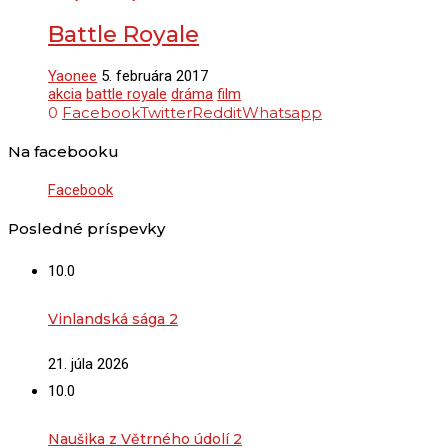
Battle Royale
Yaonee
5. februára 2017
akcia
battle royale
dráma
film
0
Facebook
Twitter
Reddit
Whatsapp
Na facebooku
Facebook
Posledné príspevky
10.0
Vinlandská sága 2
21. júla 2026
10.0
Naušika z Větrného údolí 2