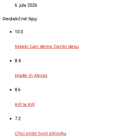
6. júla 2026
Redakčné tipy
10.0
Makki Gan demo Genki desu
8.4
Made in Abyss
8.6
Kill la Kill
7.2
Chci sníst tvoji slinivku