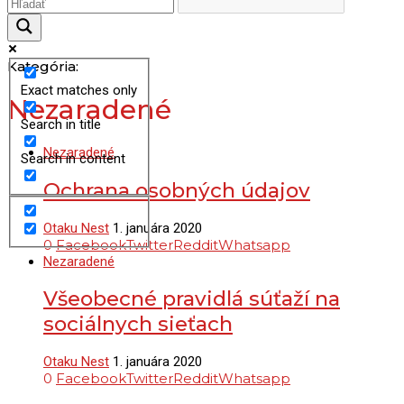
Kategória:
Exact matches only
Nezaradené
Search in title
Nezaradené
Search in content
Ochrana osobných údajov
Otaku Nest
1. januára 2020
0
Facebook
Twitter
Reddit
Whatsapp
Nezaradené
Všeobecné pravidlá súťaží na
sociálnych sieťach
Otaku Nest
1. januára 2020
0
Facebook
Twitter
Reddit
Whatsapp