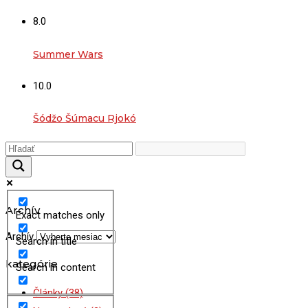
8.0
Summer Wars
10.0
Šódžo Šúmacu Rjokó
Archív
Exact matches only
Archív
Search in title
kategórie
Search in content
Články
(38)