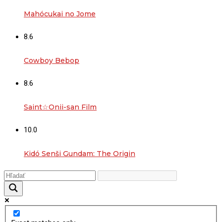
Mahócukai no Jome
8.6
Cowboy Bebop
8.6
Saint☆Onii-san Film
10.0
Kidó Senši Gundam: The Origin