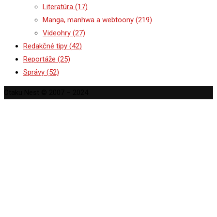
Literatúra
(17)
Manga, manhwa a webtoony
(219)
Videohry
(27)
Redakčné tipy
(42)
Reportáže
(25)
Správy
(52)
Otaku Nest © 2007 – 2024