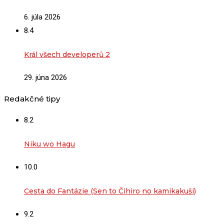
6. júla 2026
8.4
Král všech developerů 2
29. júna 2026
Redakčné tipy
8.2
Niku wo Hagu
10.0
Cesta do Fantázie (Sen to Čihiro no kamikakuši)
9.2