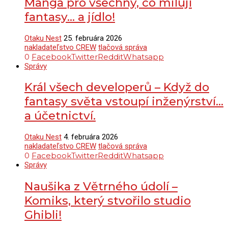
Manga pro všechny, co milují
fantasy… a jídlo!
Otaku Nest
25. februára 2026
nakladateľstvo CREW
tlačová správa
0
Facebook
Twitter
Reddit
Whatsapp
Správy
Král všech developerů – Když do
fantasy světa vstoupí inženýrství…
a účetnictví.
Otaku Nest
4. februára 2026
nakladateľstvo CREW
tlačová správa
0
Facebook
Twitter
Reddit
Whatsapp
Správy
Naušika z Větrného údolí –
Komiks, který stvořilo studio
Ghibli!