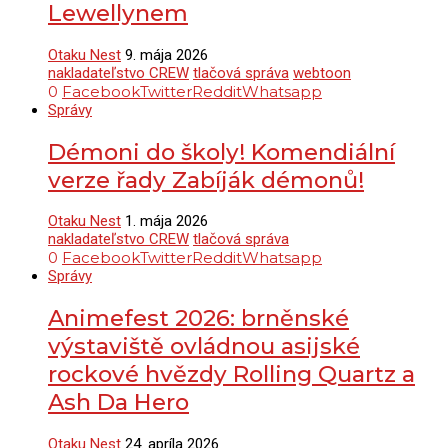
Lewellynem
Otaku Nest
9. mája 2026
nakladateľstvo CREW
tlačová správa
webtoon
0
Facebook
Twitter
Reddit
Whatsapp
Správy
Démoni do školy! Komendiální
verze řady Zabíják démonů!
Otaku Nest
1. mája 2026
nakladateľstvo CREW
tlačová správa
0
Facebook
Twitter
Reddit
Whatsapp
Správy
Animefest 2026: brněnské
výstaviště ovládnou asijské
rockové hvězdy Rolling Quartz a
Ash Da Hero
Otaku Nest
24. apríla 2026