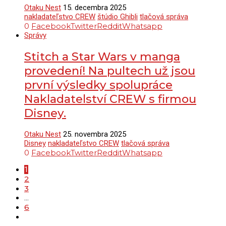
Otaku Nest
15. decembra 2025
nakladateľstvo CREW
štúdio Ghibli
tlačová správa
0
Facebook
Twitter
Reddit
Whatsapp
Správy
Stitch a Star Wars v manga
provedení! Na pultech už jsou
první výsledky spolupráce
Nakladatelství CREW s firmou
Disney.
Otaku Nest
25. novembra 2025
Disney
nakladateľstvo CREW
tlačová správa
0
Facebook
Twitter
Reddit
Whatsapp
1
2
3
…
6