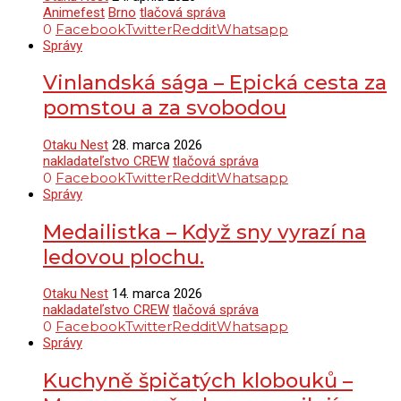
Animefest
Brno
tlačová správa
0
Facebook
Twitter
Reddit
Whatsapp
Správy
Vinlandská sága – Epická cesta za
pomstou a za svobodou
Otaku Nest
28. marca 2026
nakladateľstvo CREW
tlačová správa
0
Facebook
Twitter
Reddit
Whatsapp
Správy
Medailistka – Když sny vyrazí na
ledovou plochu.
Otaku Nest
14. marca 2026
nakladateľstvo CREW
tlačová správa
0
Facebook
Twitter
Reddit
Whatsapp
Správy
Kuchyně špičatých klobouků –