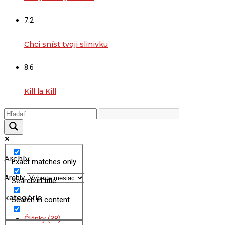
7.2
Chci sníst tvoji slinivku
8.6
Kill la Kill
Archív
Exact matches only
Archív
Search in title
kategórie
Search in content
Články
(38)