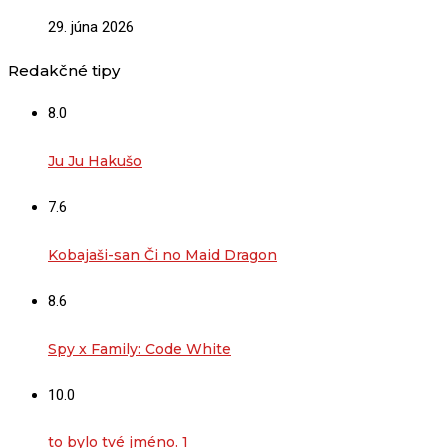
29. júna 2026
Redakčné tipy
8.0
Ju Ju Hakušo
7.6
Kobajaši-san Či no Maid Dragon
8.6
Spy x Family: Code White
10.0
to bylo tvé jméno. 1