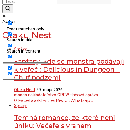
Autor
Exact matches only
Otaku Nest
Search in title
Správy
Search in content
Fantasy, kde se monstra podávají
k veřeči: Delicious in Dungeon –
Chuť podzemí
Otaku Nest
29. mája 2026
manga
nakladateľstvo CREW
tlačová správa
0
Facebook
Twitter
Reddit
Whatsapp
Správy
Temná romance, ze které není
úniku: Večeře s vrahem