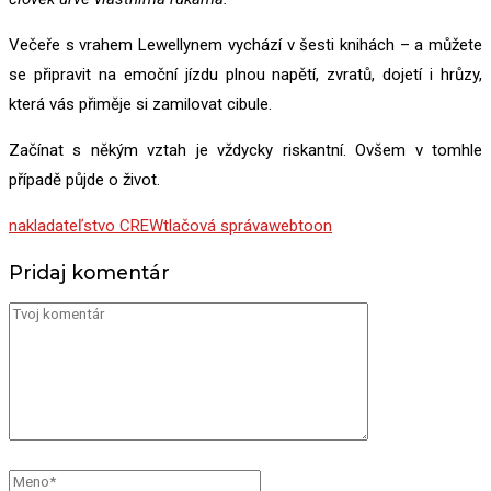
Večeře s vrahem Lewellynem vychází v šesti knihách – a můžete
se připravit na emoční jízdu plnou napětí, zvratů, dojetí i hrůzy,
která vás přiměje si zamilovat cibule.
Začínat s někým vztah je vždycky riskantní. Ovšem v tomhle
případě půjde o život.
nakladateľstvo CREW
tlačová správa
webtoon
Pridaj komentár