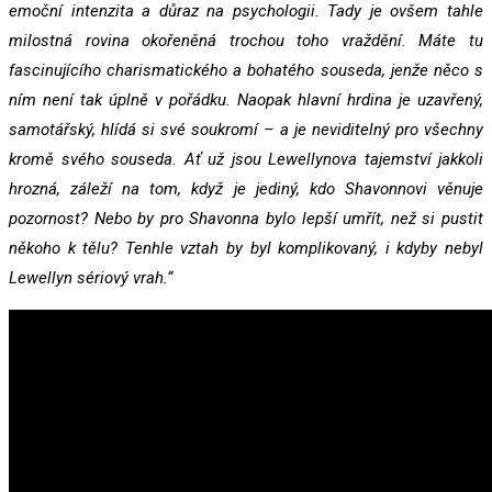
emoční intenzita a důraz na psychologii. Tady je ovšem tahle
milostná rovina okořeněná trochou toho vraždění. Máte tu
fascinujícího charismatického a bohatého
souseda, jenže něco s
ním není tak úplně v pořádku. Naopak hlavní hrdina je uzavřený,
samotářský, hlídá si své soukromí – a je neviditelný pro všechny
kromě svého souseda. Ať už jsou Lewellynova tajemství jakkoli
hrozná, záleží na tom, když je jediný, kdo Shavonnovi věnuje
pozornost? Nebo by pro Shavonna bylo lepší umřít, než si pustit
někoho k tělu? Tenhle vztah by byl komplikovaný, i kdyby nebyl
Lewellyn sériový vrah.“