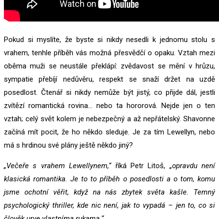
Pokud si myslíte, že byste si nikdy nesedli k jednomu stolu s
vrahem, tenhle příběh vás možná přesvědčí o opaku. Vztah mezi
oběma muži se neustále překlápí: zvědavost se mění v hrůzu,
sympatie přebíjí nedůvěru, respekt se snaží držet na uzdě
posedlost. Čtenář si nikdy nemůže být jistý, co přijde dál, jestli
zvítězí romantická rovina… nebo ta hororová. Nejde jen o ten
vztah; celý svět kolem je nebezpečný a až nepřátelský. Shavonne
začíná mít pocit, že ho někdo sleduje. Je za tím Lewellyn, nebo
má s hrdinou své plány ještě někdo jiný?
„Večeře s vrahem Lewellynem,“
říká Petr Litoš,
„opravdu není
klasická romantika. Je to to příběh o posedlosti a o tom, komu
jsme ochotní věřit, když na nás zbytek světa kašle. Temný
psychologický thriller, kde nic není, jak to vypadá – jen to, co si
člověk urve vlastníma rukama.“