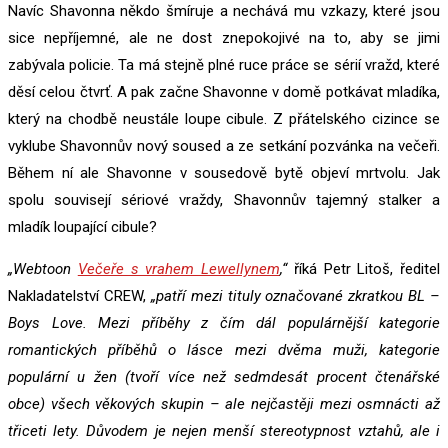
Navíc Shavonna někdo šmíruje a nechává mu vzkazy, které jsou
sice nepříjemné, ale ne dost znepokojivé na to, aby se jimi
zabývala policie. Ta má stejně plné ruce práce se sérií vražd, které
děsí celou čtvrť. A pak začne Shavonne v domě potkávat mladíka,
který na chodbě neustále loupe cibule. Z přátelského cizince se
vyklube Shavonnův nový soused a ze setkání pozvánka na večeři.
Během ní ale Shavonne v sousedově bytě objeví mrtvolu. Jak
spolu souvisejí sériové vraždy, Shavonnův tajemný stalker a
mladík loupající cibule?
„Webtoon
Večeře s vrahem Lewellynem
,“
říká Petr Litoš, ředitel
Nakladatelství CREW,
„patří mezi tituly označované zkratkou BL –
Boys Love. Mezi příběhy z čím dál populárnější kategorie
romantických příběhů o lásce mezi dvěma muži, kategorie
populární u žen (tvoří více než sedmdesát procent čtenářské
obce) všech věkových skupin – ale nejčastěji mezi osmnácti až
třiceti lety. Důvodem je nejen menší stereotypnost vztahů, ale i