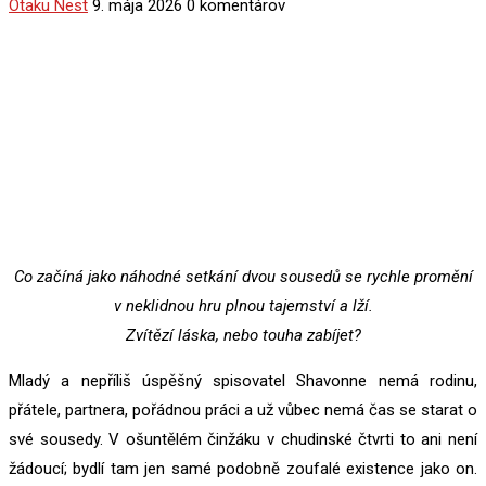
Otaku Nest
9. mája 2026
0 komentárov
Co začíná jako náhodné setkání dvou sousedů se rychle promění
v neklidnou hru plnou tajemství a lží.
Zvítězí láska, nebo touha zabíjet?
Mladý a nepříliš úspěšný spisovatel Shavonne nemá rodinu,
přátele, partnera, pořádnou práci a už vůbec nemá čas se starat o
své sousedy. V ošuntělém činžáku v chudinské čtvrti to ani není
žádoucí; bydlí tam jen samé podobně zoufalé existence jako on.