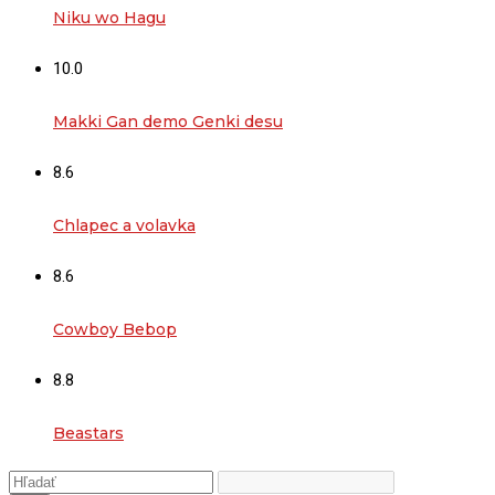
Niku wo Hagu
10.0
Makki Gan demo Genki desu
8.6
Chlapec a volavka
8.6
Cowboy Bebop
8.8
Beastars