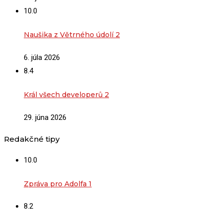
10.0
Naušika z Větrného údolí 2
6. júla 2026
8.4
Král všech developerů 2
29. júna 2026
Redakčné tipy
10.0
Zpráva pro Adolfa 1
8.2