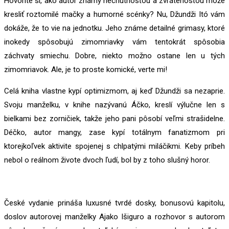
Hovoríte si, ako autor známy nechutnosťou a zvrátenosťou môže
kresliť roztomilé mačky a humorné scénky? Nu, Džundži Itó vám
dokáže, že to vie na jednotku. Jeho známe detailné grimasy, ktoré
inokedy spôsobujú zimomriavky vám tentokrát spôsobia
záchvaty smiechu. Dobre, niekto možno ostane len u tých
zimomriavok. Ale, je to proste komické, verte mi!
Celá kniha vlastne kypí optimizmom, aj keď Džundži sa nezaprie.
Svoju manželku, v knihe nazývanú Áčko, kreslí výlučne len s
bielkami bez zorničiek, takže jeho pani pôsobí veľmi strašidelne.
Déčko, autor mangy, zase kypí totálnym fanatizmom pri
ktorejkoľvek aktivite spojenej s chlpatými miláčikmi. Keby príbeh
nebol o reálnom živote dvoch ľudí, bol by z toho slušný horor.
České vydanie prináša luxusné tvrdé dosky, bonusovú kapitolu,
doslov autorovej manželky Ajako Išiguro a rozhovor s autorom