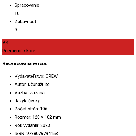
Spracovanie
10
Zábavnosť
9
9.4
Priemerné skóre
Recenzovaná verzia:
Vydavateľstvo: CREW
Autor: Džundži Itó
Väzba: viazaná
Jazyk: český
Počet strán: 196
Rozmer: 128 × 182 mm
Rok vydania: 2023
ISBN: 9788076794153