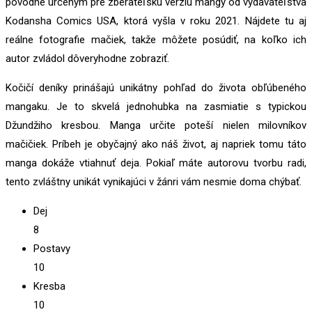
pôvodne určeným pre zberateľskú verziu mangy od vydavateľstva
Kodansha Comics USA, ktorá vyšla v roku 2021. Nájdete tu aj
reálne fotografie mačiek, takže môžete posúdiť, na koľko ich
autor zvládol dôveryhodne zobraziť.
Kočičí deníky prinášajú unikátny pohľad do života obľúbeného
mangaku. Je to skvelá jednohubka na zasmiatie s typickou
Džundžiho kresbou. Manga určite poteší nielen milovníkov
mačičiek. Príbeh je obyčajný ako náš život, aj napriek tomu táto
manga dokáže vtiahnuť deja. Pokiaľ máte autorovu tvorbu radi,
tento zvláštny unikát vynikajúci v žánri vám nesmie doma chýbať.
Dej
8
Postavy
10
Kresba
10