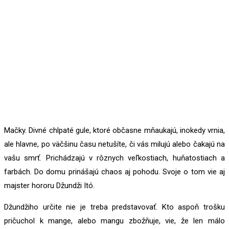
Mačky. Divné chlpaté gule, ktoré občasne mňaukajú, inokedy vrnia,
ale hlavne, po väčšinu času netušíte, či vás milujú alebo čakajú na
vašu smrť. Prichádzajú v rôznych veľkostiach, huňatostiach a
farbách. Do domu prinášajú chaos aj pohodu. Svoje o tom vie aj
majster hororu Džundži Itó.
Džundžiho určite nie je treba predstavovať. Kto aspoň trošku
pričuchol k mange, alebo mangu zbožňuje, vie, že len málo