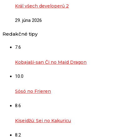
Král všech developerů 2
29. júna 2026
Redakčné tipy
7.6
Kobajaši-san Či no Maid Dragon
10.0
Sósó no Frieren
8.6
Kiseidžú: Sei no Kakuricu
8.2