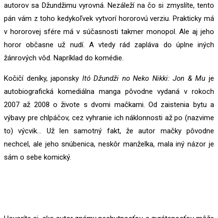
autorov sa Džundžimu vyrovná. Nezáleží na čo si zmyslíte, tento
pán vám z toho kedykoľvek vytvorí hororovú verziu. Prakticky má
v hororovej sfére má v súčasnosti takmer monopol. Ale aj jeho
horor občasne už nudí. A vtedy rád zapláva do úplne iných
žánrových vôd. Napríklad do komédie.
Kočičí deníky, japonsky
Itó Džundži no Neko Nikki: Jon & Mu
je
autobiografická komediálna manga pôvodne vydaná v rokoch
2007 až 2008 o živote s dvomi mačkami. Od zaistenia bytu a
výbavy pre chlpáčov, cez vyhranie ich náklonnosti až po (nazvime
to) výcvik… Už len samotný fakt, že autor mačky pôvodne
nechcel, ale jeho snúbenica, neskôr manželka, mala iný názor je
sám o sebe komický.