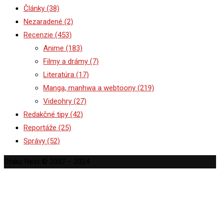
Články
(38)
Nezaradené
(2)
Recenzie
(453)
Anime
(183)
Filmy a drámy
(7)
Literatúra
(17)
Manga, manhwa a webtoony
(219)
Videohry
(27)
Redakčné tipy
(42)
Reportáže
(25)
Správy
(52)
Otaku Nest © 2007 – 2024