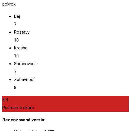
pokrok.
Dej
7
Postavy
10
Kresba
10
Spracovanie
7
Zábavnosť
8
8.4
Priemerné skóre
Recenzovaná verzia: