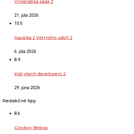
Vinlandská sága 2
21. júla 2026
10.0
Naušika z Větrného údolí 2
6. júla 2026
8.4
Král všech developerů 2
29. júna 2026
Redakčné tipy
8.6
Cowboy Bebop