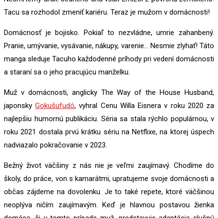
Tacu sa rozhodol zmeniť kariéru. Teraz je mužom v domácnosti!
Domácnosť je bojisko. Pokiaľ to nezvládne, umrie zahanbený.
Pranie, umývanie, vysávanie, nákupy, varenie… Nesmie zlyhať! Táto
manga sleduje Tacuho každodenné príhody pri vedení domácnosti
a staraní sa o jeho pracujúcu manželku.
Muž v domácnosti, anglicky The Way of the House Husband,
japonsky
Gokušufudó
, vyhral Cenu Willa Eisnera v roku 2020 za
najlepšiu humornú publikáciu. Séria sa stala rýchlo populárnou, v
roku 2021 dostala prvú krátku sériu na Netflixe, na ktorej úspech
nadviazalo pokračovanie v 2023.
Bežný život väčšiny z nás nie je veľmi zaujímavý. Chodíme do
školy, do práce, von s kamarátmi, upratujeme svoje domácnosti a
občas zájdeme na dovolenku. Je to také repete, ktoré väčšinou
neoplýva ničím zaujímavým. Keď je hlavnou postavou žienka