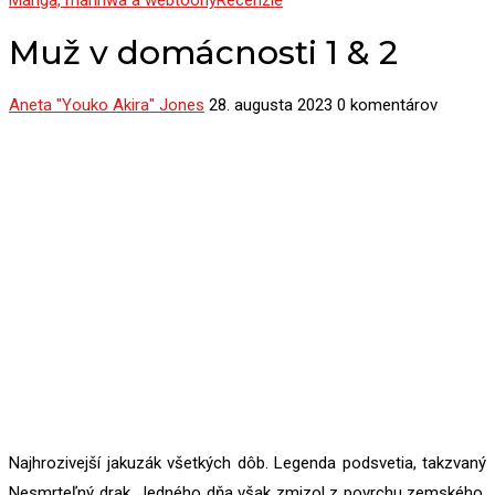
Manga, manhwa a webtoony
Recenzie
Muž v domácnosti 1 & 2
Aneta "Youko Akira" Jones
28. augusta 2023
0 komentárov
Najhrozivejší jakuzák všetkých dôb. Legenda podsvetia, takzvaný
Nesmrteľný drak. Jedného dňa však zmizol z povrchu zemského.