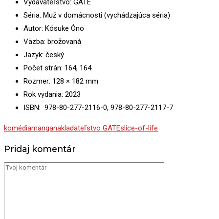
Vydavateľstvo: GATE
Séria: Muž v domácnosti (vychádzajúca séria)
Autor: Kósuke Óno
Väzba: brožovaná
Jazyk: český
Počet strán: 164, 164
Rozmer: 128 × 182 mm
Rok vydania: 2023
ISBN: 978-80-277-2116-0, 978-80-277-2117-7
komédia
manga
nakladateľstvo GATE
slice-of-life
Pridaj komentár