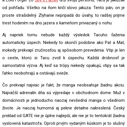
a Loid Forger zo
Spy x Family
drží svoju personu, Tacu je jakuzák
od pohľadu. Všetko na ňom kričí slovo jakuza. Tento pán, on je
proste strašidelný. Zlyhanie nepripadá do úvahy, to radšej prijme
trest hodením na dno jazera s kameňom priviazaný o nohu.
Aj napriek tomu nebude každý výsledok Tacuho ťaženia
automaticky úspech. Niekedy to skončí podobne ako Pat a Mat,
inokedy prekvapí zručnosťou aj spôsobom prevedenia. Vtip je len
o ceste, ktorú si Tacu zvolí k úspechu. Každá drobnosť je
samostatná výzva. Aj keď sa trópy niekedy opakujú, vtipy sa tak
ľahko neobohrajú a ostávajú svieže.
Čo prekvapí najviac je fakt, že manga neobsahuje žiadnu akciu.
Najväčší adrenalín dňa sú výpredaje v obchodnom dome. Muž v
domácnosti je jednoducho naozaj nevšedná manga o všednom
živote. Je naozaj humorná aj pekne detailne nakreslená. Český
preklad od GATE nie je úplne najlepší, ale nie je to tentokrát žiadna
vyslovená katastrofa. Oproti prvým vydaným kúskom je to slušný