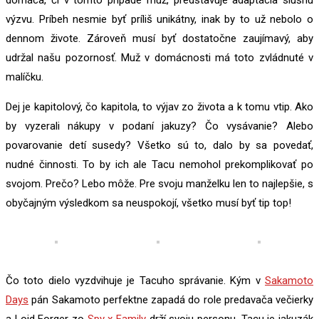
domáca, či v tomto prípade muž, predstavuje adaptácia slušnú
výzvu. Príbeh nesmie byť príliš unikátny, inak by to už nebolo o
dennom živote. Zároveň musí byť dostatočne zaujímavý, aby
udržal našu pozornosť. Muž v domácnosti má toto zvládnuté v
malíčku.
Dej je kapitolový, čo kapitola, to výjav zo života a k tomu vtip. Ako
by vyzerali nákupy v podaní jakuzy? Čo vysávanie? Alebo
povarovanie detí susedy? Všetko sú to, dalo by sa povedať,
nudné činnosti. To by ich ale Tacu nemohol prekomplikovať po
svojom. Prečo? Lebo môže. Pre svoju manželku len to najlepšie, s
obyčajným výsledkom sa neuspokojí, všetko musí byť tip top!
Čo toto dielo vyzdvihuje je Tacuho správanie. Kým v
Sakamoto
Days
pán Sakamoto perfektne zapadá do role predavača večierky