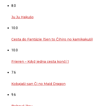
8.0
Ju Ju Hakušo
10.0
Cesta do Fantázie (Sen to Čihiro no kamikakuši)
10.0
Frieren – Když jedna cesta končí 1
7.6
Kobajaši-san Či no Maid Dragon
9.6
Bohové lžou