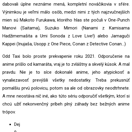
dabovali úplne neznáme mená, kompletní nováčikovia v sfére.
Výnimkou je veľmi málo osôb, medzi nimi z tých najzvučnejších
mien sú Makoto Furukawa, ktorého hlas ste počuli v One-Punch
Manovi (Saitama), Suzuko Mimori (Nanami z Kamisama
Hadžimemašita a Umi Sonoda z Love Live!) alebo Jamaguči
Kappei (Inujaša, Usopp z One Piece, Conan z Detective Conan…)
Odd Taxi bolo proste prekvapenie roku 2021. Odporučenie na
anime prišlo od kamaráta, vraj je to zvláštny a skvelý kúsok. A mal
pravdu. Nie je to síce dokonalé anime, jeho atypickosť a
vynaliezavosť prevýšili všetky nedostatky. Treba prekusnúť
pomalšiu prvú polovicu, potom sa ale od obrazovky neodtrhnete.
A mne neostáva nič iné, ako túto sériu odporučiť všetkým, ktorí si
chcú užiť nekonvenčný príbeh plný záhady bez bežných anime
trópov.
Dej