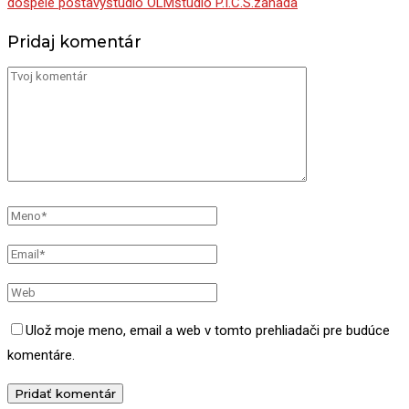
dospelé postavy
štúdio OLM
štúdio P.I.C.S.
záhada
Pridaj komentár
Ulož moje meno, email a web v tomto prehliadači pre budúce
komentáre.