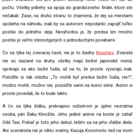
počtu. Všetky príbehy sa spoja do grandiózneho finále, ktoré ste
nečakali. Zase, na druhú stranu to znamená, že dej sa miestami
spolieha na náhodu, inak by sa autorom nepodarilo zapojiť toľko
postáv do jedného deja. Nevýhodou je, že predsa len mnoho
postáv je veľmi stereotypných s jednoduchými povahami.
Čo sa týka tej zvieracej časti, nie je to žiadny
Beastars
. Zvieratá
nie sú viazané na druhy, všetky majú bežné japonské mená,
správajú sa ako bežní ľudia, až na to, že proste vyzerajú inak.
Položíte si tak otázku: „To mohli byť predsa bežní ľudia, nie?“,
možno mohli, možno nie, posúďte sami na konci série. Autori si
proste povedali, že to bude takto.
A čo sa týka štábu, prekvapivo režisérom je úplne neznáma
osoba, pán Baku Kinošita. Jeho jediné anime na konte je zatiaľ
Odd Taxi. Pokiaľ je toto jeho debut, teším sa na jeho ďalšie diela.
Ani scenárista nie je nikto známy, Kazuja Konomoto tiež na inom