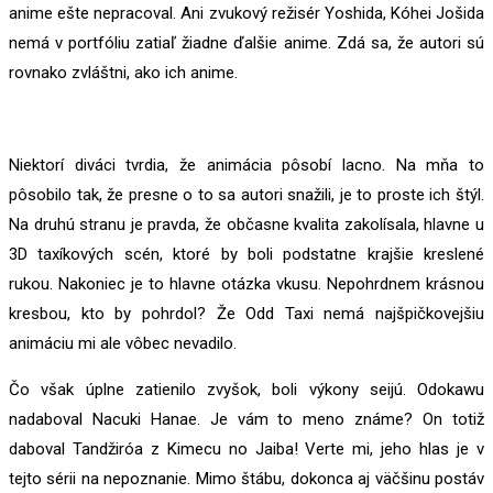
anime ešte nepracoval. Ani zvukový režisér Yoshida, Kóhei Jošida
nemá v portfóliu zatiaľ žiadne ďalšie anime. Zdá sa, že autori sú
rovnako zvláštni, ako ich anime.
Niektorí diváci tvrdia, že animácia pôsobí lacno. Na mňa to
pôsobilo tak, že presne o to sa autori snažili, je to proste ich štýl.
Na druhú stranu je pravda, že občasne kvalita zakolísala, hlavne u
3D taxíkových scén, ktoré by boli podstatne krajšie kreslené
rukou. Nakoniec je to hlavne otázka vkusu. Nepohrdnem krásnou
kresbou, kto by pohrdol? Že Odd Taxi nemá najšpičkovejšiu
animáciu mi ale vôbec nevadilo.
Čo však úplne zatienilo zvyšok, boli výkony seijú. Odokawu
nadaboval Nacuki Hanae. Je vám to meno známe? On totiž
daboval Tandžiróa z Kimecu no Jaiba! Verte mi, jeho hlas je v
tejto sérii na nepoznanie. Mimo štábu, dokonca aj väčšinu postáv