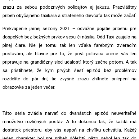
zrazu za sebou podozrivých policajtov aj jakuzu. Prazvláštny
príbeh obyčajného taxikára a strateného dievčaťa tak môže začať.
Prekvapenie jarnej sezóny 2021 – odvážne pojatie príbehu pre
dospelých bez bežných prvkov sexu či násilia, Odd Taxi zaujalo na
plnej čiare. Nie je tomu tak len vďaka farebným zvieracím
postavám, ale hlavne pre to, že prvá polovica anime vás len
pripravuje na grandiózny sled udalostí, ktorý začne potom. A tak
sa pristihnete, že kým prvých šesť epizód bez problémov
rozdelíte do pár dní, tie zvyšné zrazu zhltnete prilepení na
obrazovke za jeden večer.
Táto séria zvládla narvať do dvanástich epizód neuveriteľné
množstvo rozličných postáv. A to dokonca tak, že každá má
dostatok priestoru, aby vás aspoň na chvíľku uchvátila. Každý
jeden charakter bol pre príbeh dôležitý, nikto nebol len tak do