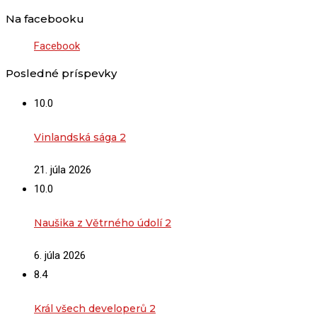
Na facebooku
Facebook
Posledné príspevky
10.0
Vinlandská sága 2
21. júla 2026
10.0
Naušika z Větrného údolí 2
6. júla 2026
8.4
Král všech developerů 2