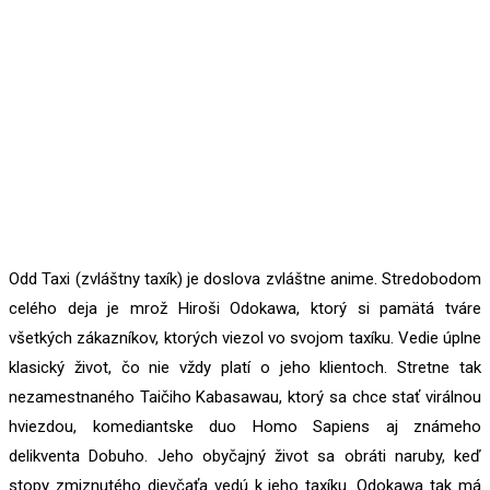
Odd Taxi (zvláštny taxík) je doslova zvláštne anime. Stredobodom
celého deja je mrož Hiroši Odokawa, ktorý si pamätá tváre
všetkých zákazníkov, ktorých viezol vo svojom taxíku. Vedie úplne
klasický život, čo nie vždy platí o jeho klientoch. Stretne tak
nezamestnaného Taičiho Kabasawau, ktorý sa chce stať virálnou
hviezdou, komediantske duo Homo Sapiens aj známeho
delikventa Dobuho. Jeho obyčajný život sa obráti naruby, keď
stopy zmiznutého dievčaťa vedú k jeho taxíku. Odokawa tak má