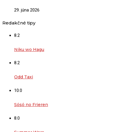
29. júna 2026
Redakčné tipy
8.2
Niku wo Hagu
8.2
Odd Taxi
10.0
Sósó no Frieren
8.0