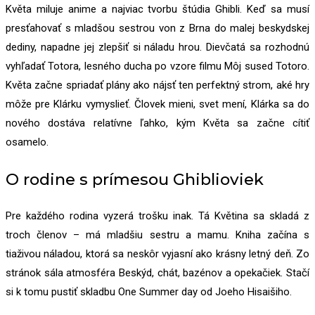
Květa miluje anime a najviac tvorbu štúdia Ghibli. Keď sa musí
presťahovať s mladšou sestrou von z Brna do malej beskydskej
dediny, napadne jej zlepšiť si náladu hrou. Dievčatá sa rozhodnú
vyhľadať Totora, lesného ducha po vzore filmu Môj sused Totoro.
Květa začne spriadať plány ako nájsť ten perfektný strom, aké hry
môže pre Klárku vymyslieť. Človek mieni, svet mení, Klárka sa do
nového dostáva relatívne ľahko, kým Květa sa začne cítiť
osamelo.
O rodine s prímesou Ghiblioviek
Pre každého rodina vyzerá trošku inak. Tá Květina sa skladá z
troch členov – má mladšiu sestru a mamu. Kniha začína s
tiaživou náladou, ktorá sa neskôr vyjasní ako krásny letný deň. Zo
stránok sála atmosféra Beskýd, chát, bazénov a opekačiek. Stačí
si k tomu pustiť skladbu One Summer day od Joeho Hisaišiho.