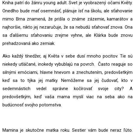
Kniha patrí do žánru young adult. Svet je vyobrazený očami Květy.
Onedlho bude mať osemnásť, plánuje ísť na školu, ale sťahovanie
mimo Brna znamená, že prišla o známe zázemie, kamarátov a
najhoršie, nikto jej nezaručuje, že sa nebudú sťahovať znova. Ona
sa ďalšiemu sťahovaniu zrejme vyhne, ale Klárka bude znovu
prehadzovaná ako zemiak.
Ako každý tínedžer, aj Květa v sebe dusí mnoho pocitov. Tie sú
niekedy utláčané, inokedy vybublajú na povrch. Často reaguje so
silnými emóciami, hlavne hnevom a znechutením, predovšetkým
keď sa to týka jej matky. Nemôžeme sa jej čudovať, kto v
sedemnástich vedel správne kočírovať svoje city? A
predovšetkým, keď vaša mama myslí viac na seba ako na
budúcnosť svojho potomstva.
Mamina je skutočne matka roku. Sestier vám bude neraz ľúto.