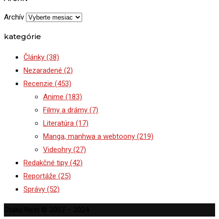
Archív
kategórie
Články
(38)
Nezaradené
(2)
Recenzie
(453)
Anime
(183)
Filmy a drámy
(7)
Literatúra
(17)
Manga, manhwa a webtoony
(219)
Videohry
(27)
Redakčné tipy
(42)
Reportáže
(25)
Správy
(52)
Otaku Nest © 2007 – 2024