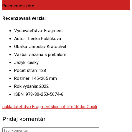
Priemerné skóre
Recenzovaná verzia:
Vydavateľstvo: Fragment
Autor: Lenka Poláčková
Obálka: Jaroslav Kratochvíl
Väzba: viazaná s prebalom
Jazyk: český
Počet strán: 128
Rozmer: 145×205 mm
Rok vydania: 2022
ISBN: 978-80-253-5674-6
nakladateľstvo Fragment
slice-of-life
štúdio Ghibli
Pridaj komentár