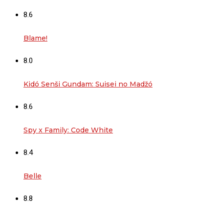
8.6
Blame!
8.0
Kidó Senši Gundam: Suisei no Madžó
8.6
Spy x Family: Code White
8.4
Belle
8.8