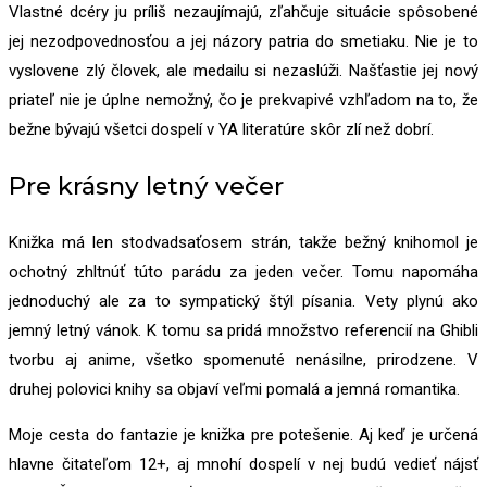
Vlastné dcéry ju príliš nezaujímajú, zľahčuje situácie spôsobené
jej nezodpovednosťou a jej názory patria do smetiaku. Nie je to
vyslovene zlý človek, ale medailu si nezaslúži. Našťastie jej nový
priateľ nie je úplne nemožný, čo je prekvapivé vzhľadom na to, že
bežne bývajú všetci dospelí v YA literatúre skôr zlí než dobrí.
Pre krásny letný večer
Knižka má len stodvadsaťosem strán, takže bežný knihomol je
ochotný zhltnúť túto parádu za jeden večer. Tomu napomáha
jednoduchý ale za to sympatický štýl písania. Vety plynú ako
jemný letný vánok. K tomu sa pridá množstvo referencií na Ghibli
tvorbu aj anime, všetko spomenuté nenásilne, prirodzene. V
druhej polovici knihy sa objaví veľmi pomalá a jemná romantika.
Moje cesta do fantazie je knižka pre potešenie. Aj keď je určená
hlavne čitateľom 12+, aj mnohí dospelí v nej budú vedieť nájsť