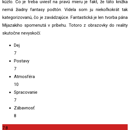
kúzlo. Čo je treba uviesť na pravú mieru je fakt, že táto knižka
nemá žiadny fantasy podtón. Videla som ju niekoľkokrát tak
kategorizovanú, čo je zavádzajúce. Fantastická je len tvorba pána
Mijazakiho spomenutá v príbehu. Totoro z obrazovky do reality
skutočne nevyskočí.
Dej
7
Postavy
7
Atmosféra
10
Spracovanie
7
Zábavnosť
8
7.8