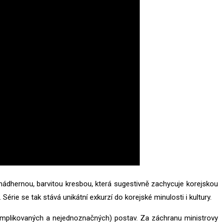
i nádhernou, barvitou kresbou, která sugestivně zachycuje korejskou
ie se tak stává unikátní exkurzí do korejské minulosti i kultury.
t komplikovaných a nejednoznačných) postav. Za záchranu ministrovy