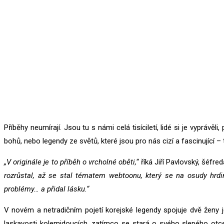
Příběhy neumírají. Jsou tu s námi celá tisíciletí, lidé si je vypráv
bohů, nebo legendy ze světů, které jsou pro nás cizí a fascinující 
„V originále je to příběh o vrcholné oběti,“
říká Jiří Pavlovský, šéfr
rozrůstal, až se stal tématem webtoonu, který se na osudy hrdi
problémy… a přidal lásku.“
V novém a netradičním pojetí korejské legendy spojuje dvě ženy jej
laskavosti kolemjdoucích, zatímco se stará o svého slepého otc