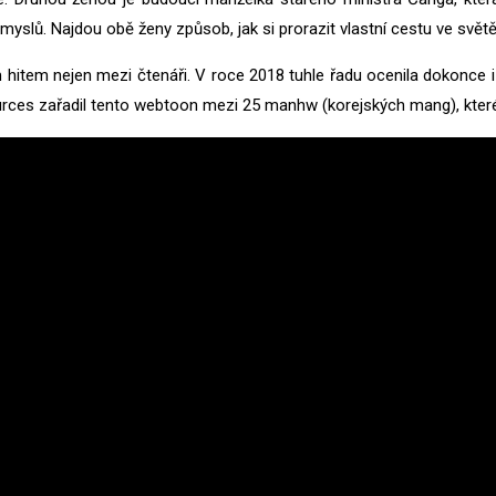
úmyslů. Najdou obě ženy způsob, jak si prorazit vlastní cestu ve svět
item nejen mezi čtenáři. V roce 2018 tuhle řadu ocenila dokonce 
ces zařadil tento webtoon mezi 25 manhw (korejských mang), které 