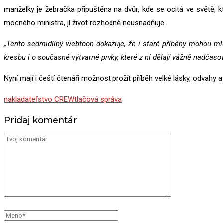
manželky je žebračka připuštěna na dvůr, kde se ocitá ve světě, 
mocného ministra, jí život rozhodně neusnadňuje.
„Tento sedmidílný webtoon dokazuje, že i staré příběhy mohou mlu
kresbu i o současné výtvarné prvky, které z ní dělají vážně nadčasov
Nyní mají i čeští čtenáři možnost prožít příběh velké lásky, odvahy
nakladateľstvo CREW
tlačová správa
Pridaj komentár