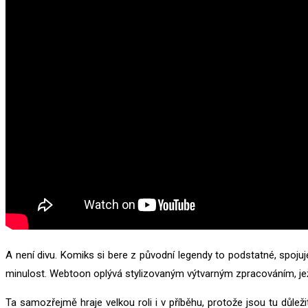
A není divu. Komiks si bere z původní legendy to podstatné, spojuj
minulost. Webtoon oplývá stylizovaným výtvarným zpracováním, jež p
Ta samozřejmě hraje velkou roli i v příběhu, protože jsou tu důle