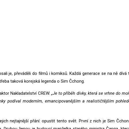
ěli, psali je, převáděli do filmů i komiksů. Každá generace se na ně dí
– třeba taková korejská legenda o Sim Čchong.
edaktor Nakladatelství CREW.
„Je to příběh dívky, která se vrhne do moř
nky podíval moderním, emancipovanějším a realističtějším pohlede
ich nejtajnější přání: opustit tento svět. První z nich je Sim Čchong
e. Druhou ženou je budoucí manželka starého ministra Čanga, kter