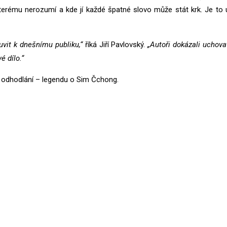
kterému nerozumí a kde jí každé špatné slovo může stát krk. Je to
vit k dnešnímu publiku,“
říká Jiří Pavlovský.
„Autoři dokázali uchovat
é dílo.“
 a odhodlání – legendu o Sim Čchong.