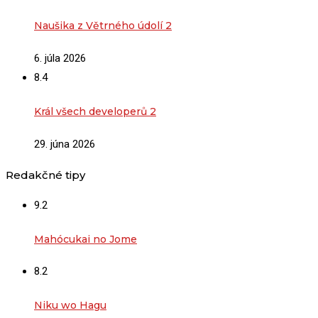
Naušika z Větrného údolí 2
6. júla 2026
8.4
Král všech developerů 2
29. júna 2026
Redakčné tipy
9.2
Mahócukai no Jome
8.2
Niku wo Hagu