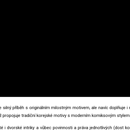
e silný příběh s originálním milostným motivem, ale navíc doplňuje 
ropojuje tradiční korejské motivy s moderním komiksovým stylem. Sér
žité i dvorské intriky a vůbec povinnosti a práva jednotlivých (dos