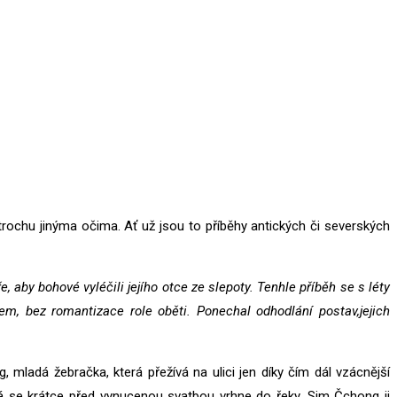
vá trochu jinýma očima. Ať už jsou to příběhy antických či severských
e, aby bohové vyléčili jejího otce ze slepoty. Tenhle příběh se s léty
m, bez romantizace role oběti. Ponechal odhodlání postav,jejich
, mladá žebračka, která přežívá na ulici jen díky čím dál vzácnější
á se krátce před vynucenou svatbou vrhne do řeky. Sim Čchong ji