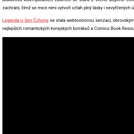
zachrání, čímž se mezi nimi vytvoří vztah plný lásky i nevyřčených 
Legenda o Sim Čchong
se stala webtoonovou senzací, obrovským h
nejlepších romantických korejských komiksů a Comics Book Resour