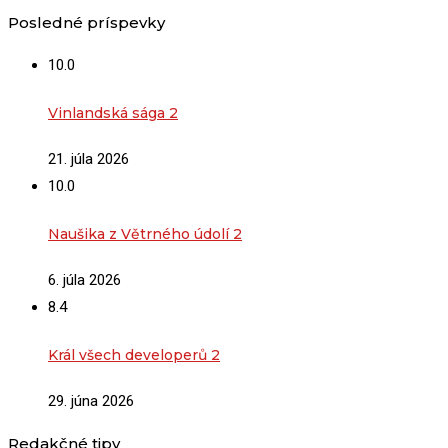
Posledné príspevky
10.0
Vinlandská sága 2
21. júla 2026
10.0
Naušika z Větrného údolí 2
6. júla 2026
8.4
Král všech developerů 2
29. júna 2026
Redakčné tipy