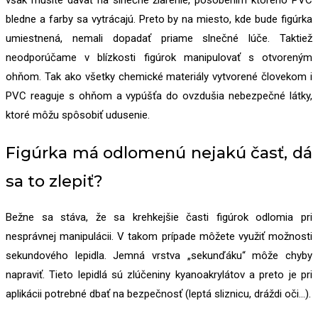
bledne a farby sa vytrácajú. Preto by na miesto, kde bude figúrka
umiestnená, nemali dopadať priame slnečné lúče. Taktiež
neodporúčame v blízkosti figúrok manipulovať s otvoreným
ohňom. Tak ako všetky chemické materiály vytvorené človekom i
PVC reaguje s ohňom a vypúšťa do ovzdušia nebezpečné látky,
ktoré môžu spôsobiť udusenie.
Figúrka má odlomenú nejakú časť, dá
sa to zlepiť?
Bežne sa stáva, že sa krehkejšie časti figúrok odlomia pri
nesprávnej manipulácii. V takom prípade môžete využiť možnosti
sekundového lepidla. Jemná vrstva „sekunďáku“ môže chyby
napraviť. Tieto lepidlá sú zlúčeniny kyanoakrylátov a preto je pri
aplikácii potrebné dbať na bezpečnosť (leptá sliznicu, dráždi oči…).