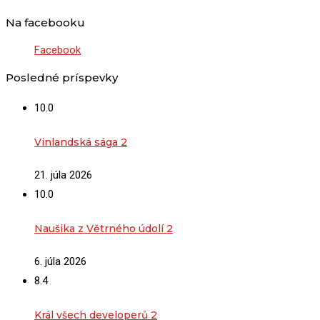
Na facebooku
Facebook
Posledné príspevky
10.0
Vinlandská sága 2
21. júla 2026
10.0
Naušika z Větrného údolí 2
6. júla 2026
8.4
Král všech developerů 2