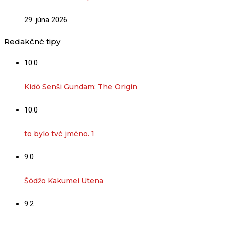
29. júna 2026
Redakčné tipy
10.0
Kidó Senši Gundam: The Origin
10.0
to bylo tvé jméno. 1
9.0
Šódžo Kakumei Utena
9.2