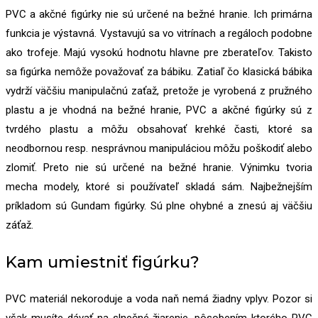
PVC a akčné figúrky nie sú určené na bežné hranie. Ich primárna
funkcia je výstavná. Vystavujú sa vo vitrínach a regáloch podobne
ako trofeje. Majú vysokú hodnotu hlavne pre zberateľov. Takisto
sa figúrka nemôže považovať za bábiku. Zatiaľ čo klasická bábika
vydrží väčšiu manipulačnú zaťaž, pretože je vyrobená z pružného
plastu a je vhodná na bežné hranie, PVC a akčné figúrky sú z
tvrdého plastu a môžu obsahovať krehké časti, ktoré sa
neodbornou resp. nesprávnou manipuláciou môžu poškodiť alebo
zlomiť. Preto nie sú určené na bežné hranie. Výnimku tvoria
mecha modely, ktoré si používateľ skladá sám. Najbežnejším
príkladom sú Gundam figúrky. Sú plne ohybné a znesú aj väčšiu
záťaž.
Kam umiestniť figúrku?
PVC materiál nekoroduje a voda naň nemá žiadny vplyv. Pozor si
však musíte dávať na slnečné žiarenie, pôsobením ktorého PVC