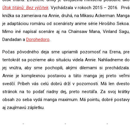
Útok titánů: Bez výčitek
. Vychádzala v rokoch 2015 – 2016. Prvá
knižka sa zameriava na Annie, druhá, na Mikasu Ackerman. Manga
je adaptáciou románu od scenáristy anime série Hirošiho Sekoa.
Mimo iné napísal scenáre aj na Chainsaw Mana, Vinland Sagu,
Dandadan a
Dorohedoro
.
Počas pôvodného deja sme upriamili pozornosť na Erena, pre
tentokrát sa pozrieme ako situáciu videla Annie. Nahliadneme do
jej vnútra, aby sme pochopili, akými dilemami si prechádzala.
Annie je komplexnou postavou a táto manga jej preto veľmi
svedčí. Príbeh vás celú dobrú drží v pozornosti. Má len dvesto
stránok na to podať riadny dej, preto neotáľa. Za svoj krátky
obsah zo seba vydá manga maximum. Má pointu, dobré postavy
aj zaujímavú zápletku.