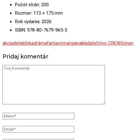
Počet strán: 200
Rozmer: 113 × 175 mm
Rok vydania: 2026
ISBN: 978-80-7679-965-3
akcia
detektívka
dráma
fantasy
manga
nakladateľstvo CREW
šónen
Pridaj komentár