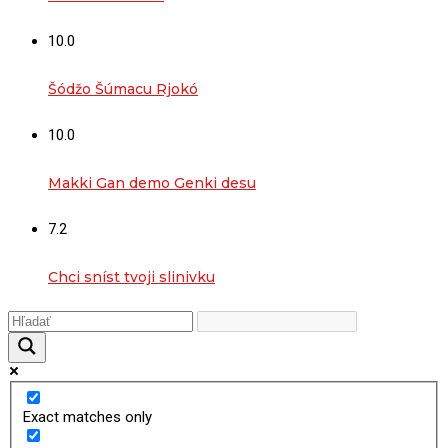
10.0
Šódžo Šúmacu Rjokó
10.0
Makki Gan demo Genki desu
7.2
Chci sníst tvoji slinivku
Exact matches only