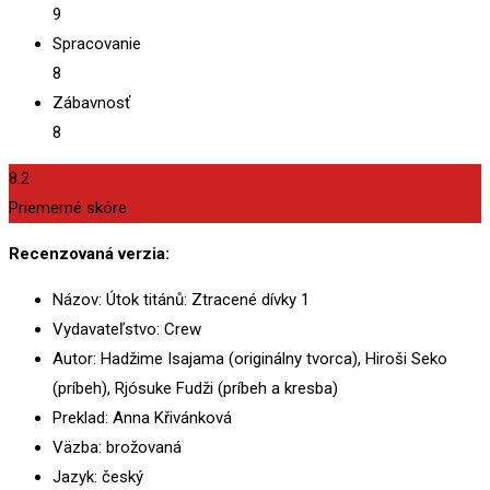
9
Spracovanie
8
Zábavnosť
8
8.2
Priemerné skóre
Recenzovaná verzia:
Názov: Útok titánů: Ztracené dívky 1
Vydavateľstvo: Crew
Autor: Hadžime Isajama (originálny tvorca), Hiroši Seko
(príbeh), Rjósuke Fudži (príbeh a kresba)
Preklad: Anna Křivánková
Väzba: brožovaná
Jazyk: český