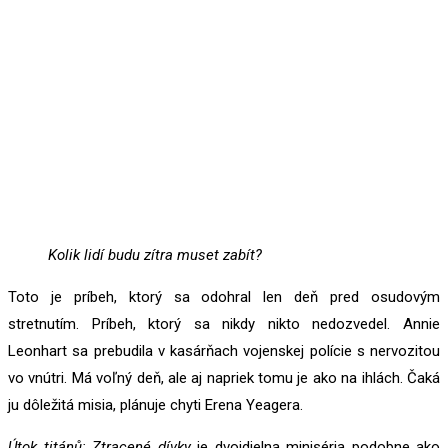
Kolik lidí budu zítra muset zabít?
Toto je príbeh, ktorý sa odohral len deň pred osudovým
stretnutím. Príbeh, ktorý sa nikdy nikto nedozvedel. Annie
Leonhart sa prebudila v kasárňach vojenskej polície s nervozitou
vo vnútri. Má voľný deň, ale aj napriek tomu je ako na ihlách. Čaká
ju dôležitá misia, plánuje chyti Erena Yeagera.
Útok titánů: Ztracené dívky
je dvojdielna miniséria podobne ako