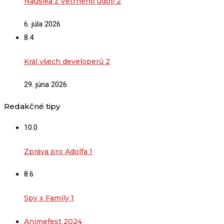
Naušika z Větrného údolí 2
6. júla 2026
8.4
Král všech developerů 2
29. júna 2026
Redakčné tipy
10.0
Zpráva pro Adolfa 1
8.6
Spy x Family 1
Animefest 2024