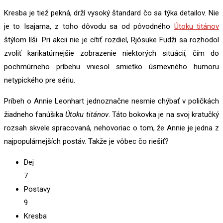
Kresba je tiež pekná, drží vysoký štandard čo sa týka detailov. Nie
je to Isajama, z toho dôvodu sa od pôvodného
Útoku titánov
štýlom líši. Pri akcii nie je cítiť rozdiel, Rjósuke Fudži sa rozhodol
zvoliť karikatúrnejšie zobrazenie niektorých situácií, čím do
pochmúrneho príbehu vniesol smietko úsmevného humoru
netypického pre sériu.
Príbeh o Annie Leonhart jednoznačne nesmie chýbať v poličkách
žiadneho fanúšika
Útoku titánov
. Táto bokovka je na svoj kratučký
rozsah skvele spracovaná, nehovoriac o tom, že Annie je jedna z
najpopulárnejších postáv. Takže je vôbec čo riešiť?
Dej
7
Postavy
9
Kresba