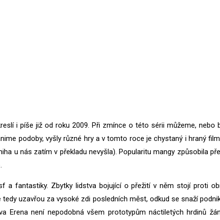
reslí i píše již od roku 2009. Při zmínce o této sérii můžeme, neb
anime podoby, vyšly různé hry a v tomto roce je chystaný i hraný fil
niha u nás zatím v překladu nevyšla). Popularitu mangy způsobila před
.
sf a fantastiky. Zbytky lidstva bojující o přežití v něm stojí proti 
é se tedy uzavřou za vysoké zdi posledních měst, odkud se snaží pod
ava Erena není nepodobná všem prototypům náctiletých hrdinů žánr