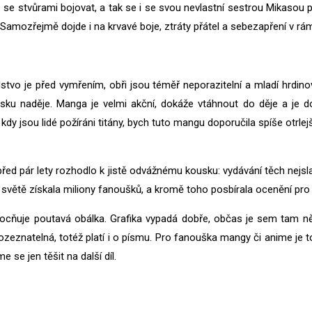
stvůrami bojovat, a tak se i se svou nevlastní sestrou Mikasou přid
Samozřejmě dojde i na krvavé boje, ztráty přátel a sebezapření v rám
dstvo je před vymřením, obři jsou téměř neporazitelní a mladí hrdinové
ku naděje. Manga je velmi akční, dokáže vtáhnout do děje a je 
dy jsou lidé požíráni titány, bych tuto mangu doporučila spíše otrl
 před pár lety rozhodlo k jistě odvážnému kousku: vydávání těch nejs
 světě získala miliony fanoušků, a kromě toho posbírala ocenění pro
umocňuje poutavá obálka. Grafika vypadá dobře, občas je sem tam 
ozeznatelná, totéž platí i o písmu. Pro fanouška mangy či anime je t
se jen těšit na další díl.