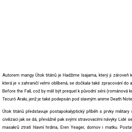
Autorem mangy Útok titánů je Hadžime Isajama, který ji zároveň k
která je v zahraničí velmi oblíbená, se dočkala také zpracování do 
Before the Fall, což by měl být prequel k původní sérii (románová k
Tecuró Araki, jenž je také podepsán pod slavným anime Death Note
Útok titánů představuje postapokalyptický příběh s prvky military 
civilizaci jak se dá, převážně pak svými stravovacími návyky. Lid
masakrů ztratí hlavní hrdina, Eren Yeager, domov i matku. Post