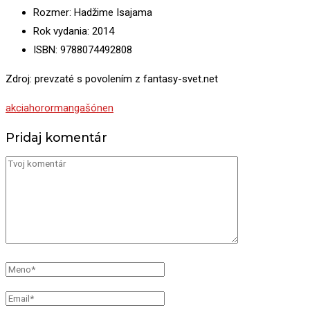
Rozmer: Hadžime Isajama
Rok vydania: 2014
ISBN: 9788074492808
Zdroj: prevzaté s povolením z fantasy-svet.net
akcia
horor
manga
šónen
Pridaj komentár