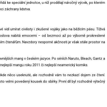
á ke speciální jednotce, u níž prodělají náročný výcvik, po kterém
ci záchrany lidstva.
 vidí umírat civilisty i zkušené vojáky jako na běžícím pásu. Tíživá
doslova nabitá emocemi – od bezmoci až po výborně prokreslené
ejším čtenářům. Navzdory nesporné akčnosti je však stále prostor na
lavnějších mang v českém jazyce. Po sériích Naruto, Bleach, Gantz a
 nejlepší mangu roku 2011 či nejlepší neamerický komiks.
někde něco useknuté, ale rozhodně vám to nezkazí dojem ze čtení.
oto velmi povedený kousek do sbírky. První díl byl rozhodně výtečný