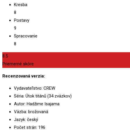
Kresba
8
Postavy
9
Spracovanie
8
8.5
Priemerné skóre
Recenzovaná verzia:
Vydavateľstvo: CREW
Séria: Útok titánů (34 zväzkov)
Autor: Hadžime Isajama
Väzba: brožovaná
Jazyk: český
Počet strán: 196