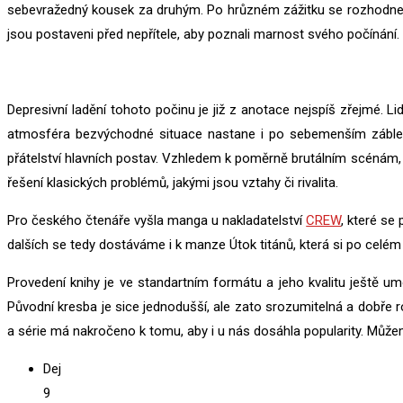
sebevražedný kousek za druhým. Po hrůzném zážitku se rozhodne se 
jsou postaveni před nepřítele, aby poznali marnost svého počínání. 
Depresivní ladění tohoto počinu je již z anotace nejspíš zřejmé. Li
atmosféra bezvýchodné situace nastane i po sebemenším zábles
přátelství hlavních postav. Vzhledem k poměrně brutálním scénám, k
řešení klasických problémů, jakými jsou vztahy či rivalita.
Pro českého čtenáře vyšla manga u nakladatelství
CREW
, které se
dalších se tedy dostáváme i k manze Útok titánů, která si po celém
Provedení knihy je ve standartním formátu a jeho kvalitu ještě 
Původní kresba je sice jednodušší, ale zato srozumitelná a dobře r
a série má nakročeno k tomu, aby i u nás dosáhla popularity. Můžeme 
Dej
9