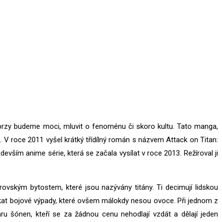
o brzy budeme moci, mluvit o fenoménu či skoro kultu. Tato manga,
m. V roce 2011 vyšel krátký třídílný román s názvem Attack on Titan:
evším anime série, která se začala vysílat v roce 2013. Režíroval ji
obrovským bytostem, které jsou nazývány titány. Ti decimují lidskou
nikat bojové výpady, které ovšem málokdy nesou ovoce. Při jednom z
u šónen, kteří se za žádnou cenu nehodlají vzdát a dělají jeden