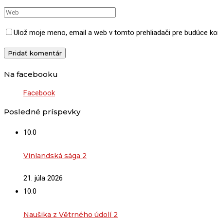
Ulož moje meno, email a web v tomto prehliadači pre budúce k
Na facebooku
Facebook
Posledné príspevky
10.0
Vinlandská sága 2
21. júla 2026
10.0
Naušika z Větrného údolí 2