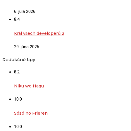
6. júla 2026
8.4
Král všech developerů 2
29. júna 2026
Redakčné tipy
8.2
Niku wo Hagu
10.0
Sósó no Frieren
10.0