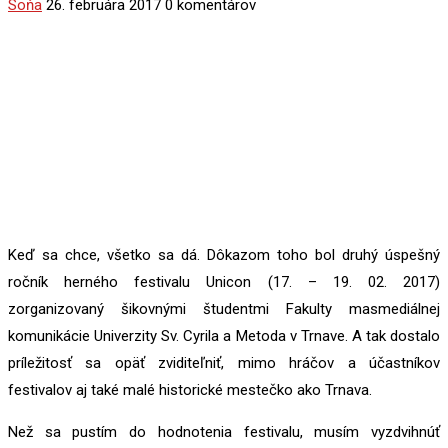
Soňa
26. februára 2017
0 komentárov
Keď sa chce, všetko sa dá. Dôkazom toho bol druhý úspešný
ročník herného festivalu Unicon (17. – 19. 02. 2017)
zorganizovaný šikovnými študentmi Fakulty masmediálnej
komunikácie Univerzity Sv. Cyrila a Metoda v Trnave. A tak dostalo
príležitosť sa opäť zviditeľniť, mimo hráčov a účastníkov
festivalov aj také malé historické mestečko ako Trnava.
Než sa pustím do hodnotenia festivalu, musím vyzdvihnúť