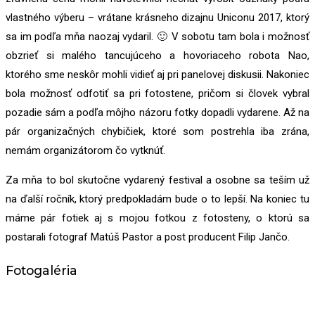
vlastného výberu – vrátane krásneho dizajnu Uniconu 2017, ktorý
sa im podľa mňa naozaj vydaril. 🙂 V sobotu tam bola i možnosť
obzrieť si malého tancujúceho a hovoriaceho robota Nao,
ktorého sme neskôr mohli vidieť aj pri panelovej diskusii. Nakoniec
bola možnosť odfotiť sa pri fotostene, pričom si človek vybral
pozadie sám a podľa môjho názoru fotky dopadli vydarene. Až na
pár organizačných chybičiek, ktoré som postrehla iba zrána,
nemám organizátorom čo vytknúť.
Za mňa to bol skutočne vydarený festival a osobne sa teším už
na ďalší ročník, ktorý predpokladám bude o to lepší. Na koniec tu
máme pár fotiek aj s mojou fotkou z fotosteny, o ktorú sa
postarali fotograf Matúš Pastor a post producent Filip Jančo.
Fotogaléria