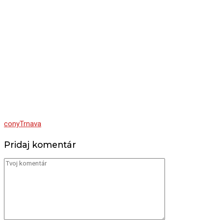
cony
Trnava
Pridaj komentár