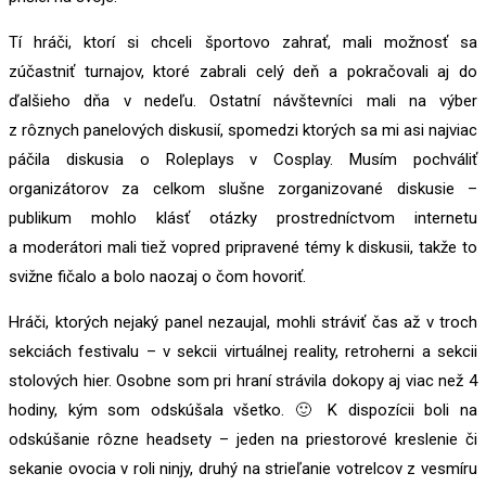
Tí hráči, ktorí si chceli športovo zahrať, mali možnosť sa
zúčastniť turnajov, ktoré zabrali celý deň a pokračovali aj do
ďalšieho dňa v nedeľu. Ostatní návštevníci mali na výber
z rôznych panelových diskusií, spomedzi ktorých sa mi asi najviac
páčila diskusia o Roleplays v Cosplay. Musím pochváliť
organizátorov za celkom slušne zorganizované diskusie –
publikum mohlo klásť otázky prostredníctvom internetu
a moderátori mali tiež vopred pripravené témy k diskusii, takže to
svižne fičalo a bolo naozaj o čom hovoriť.
Hráči, ktorých nejaký panel nezaujal, mohli stráviť čas až v troch
sekciách festivalu – v sekcii virtuálnej reality, retroherni a sekcii
stolových hier. Osobne som pri hraní strávila dokopy aj viac než 4
hodiny, kým som odskúšala všetko. 🙂 K dispozícii boli na
odskúšanie rôzne headsety – jeden na priestorové kreslenie či
sekanie ovocia v roli ninjy, druhý na strieľanie votrelcov z vesmíru