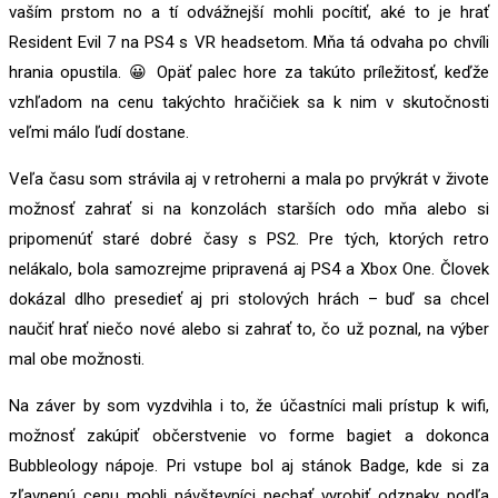
vaším prstom no a tí odvážnejší mohli pocítiť, aké to je hrať
Resident Evil 7 na PS4 s VR headsetom. Mňa tá odvaha po chvíli
hrania opustila. 😀 Opäť palec hore za takúto príležitosť, keďže
vzhľadom na cenu takýchto hračičiek sa k nim v skutočnosti
veľmi málo ľudí dostane.
Veľa času som strávila aj v retroherni a mala po prvýkrát v živote
možnosť zahrať si na konzolách starších odo mňa alebo si
pripomenúť staré dobré časy s PS2. Pre tých, ktorých retro
nelákalo, bola samozrejme pripravená aj PS4 a Xbox One. Človek
dokázal dlho presedieť aj pri stolových hrách – buď sa chcel
naučiť hrať niečo nové alebo si zahrať to, čo už poznal, na výber
mal obe možnosti.
Na záver by som vyzdvihla i to, že účastníci mali prístup k wifi,
možnosť zakúpiť občerstvenie vo forme bagiet a dokonca
Bubbleology nápoje. Pri vstupe bol aj stánok Badge, kde si za
zľavnenú cenu mohli návštevníci nechať vyrobiť odznaky podľa