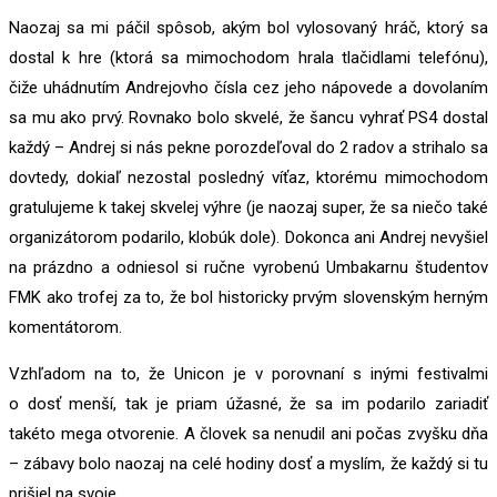
Naozaj sa mi páčil spôsob, akým bol vylosovaný hráč, ktorý sa
dostal k hre (ktorá sa mimochodom hrala tlačidlami telefónu),
čiže uhádnutím Andrejovho čísla cez jeho nápovede a dovolaním
sa mu ako prvý. Rovnako bolo skvelé, že šancu vyhrať PS4 dostal
každý – Andrej si nás pekne porozdeľoval do 2 radov a strihalo sa
dovtedy, dokiaľ nezostal posledný víťaz, ktorému mimochodom
gratulujeme k takej skvelej výhre (je naozaj super, že sa niečo také
organizátorom podarilo, klobúk dole). Dokonca ani Andrej nevyšiel
na prázdno a odniesol si ručne vyrobenú Umbakarnu študentov
FMK ako trofej za to, že bol historicky prvým slovenským herným
komentátorom.
Vzhľadom na to, že Unicon je v porovnaní s inými festivalmi
o dosť menší, tak je priam úžasné, že sa im podarilo zariadiť
takéto mega otvorenie. A človek sa nenudil ani počas zvyšku dňa
– zábavy bolo naozaj na celé hodiny dosť a myslím, že každý si tu
prišiel na svoje.