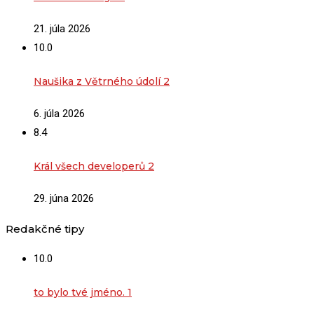
21. júla 2026
10.0
Naušika z Větrného údolí 2
6. júla 2026
8.4
Král všech developerů 2
29. júna 2026
Redakčné tipy
10.0
to bylo tvé jméno. 1