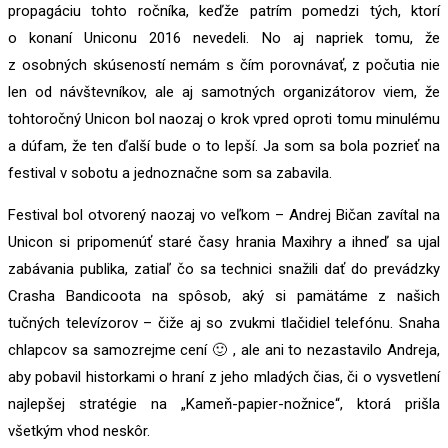
propagáciu tohto ročníka, keďže patrím pomedzi tých, ktorí
o konaní Uniconu 2016 nevedeli. No aj napriek tomu, že
z osobných skúseností nemám s čím porovnávať, z počutia nie
len od návštevníkov, ale aj samotných organizátorov viem, že
tohtoročný Unicon bol naozaj o krok vpred oproti tomu minulému
a dúfam, že ten ďalší bude o to lepší. Ja som sa bola pozrieť na
festival v sobotu a jednoznačne som sa zabavila.
Festival bol otvorený naozaj vo veľkom – Andrej Bičan zavítal na
Unicon si pripomenúť staré časy hrania Maxihry a ihneď sa ujal
zabávania publika, zatiaľ čo sa technici snažili dať do prevádzky
Crasha Bandicoota na spôsob, aký si pamätáme z našich
tučných televízorov – čiže aj so zvukmi tlačidiel telefónu. Snaha
chlapcov sa samozrejme cení 🙂 , ale ani to nezastavilo Andreja,
aby pobavil historkami o hraní z jeho mladých čias, či o vysvetlení
najlepšej stratégie na „Kameň-papier-nožnice“, ktorá prišla
všetkým vhod neskôr.