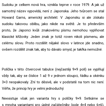
Sudoku je celkem nová hra, vznikla teprve v roce 1979. A jak už
samotný název vypovídá, není z Japonska. Jeho tvůrcem se stal
Howard Garns, americký architekt. V Japonsku si ale získalo
sudoku takovou oblibu, jako nikde na světě. Je to především
proto, že Japonci kvůli znakovému písmu nemohou vyplňovat
klasické křížovky. Jeden znak je totiž roven nikoli písmenu, ale
celému slovu. Proto rozdělit nějaké slovo v latince jde snadno,
ovšem rozdělit znak tak, aby to dávalo smysl, je takřka nemožné.
Políčka v této čtvercové tabulce (nejčastěji 9×9 polí) se vyplňují
vždy tak, aby se číslice 1 až 9 v jednom sloupci, řádku a okénku
3×3 neopakovaly. Zní to děsivě, ale v podstatě na tom nic není.
Věřte, že princip hry je velmi jednoduchý.
Neexistuje však jen varianta hry s políčky 9×9. Setkáme se
s mnoha variantami pro úplné začátečníky (pole 4×4 nebo 6×6),