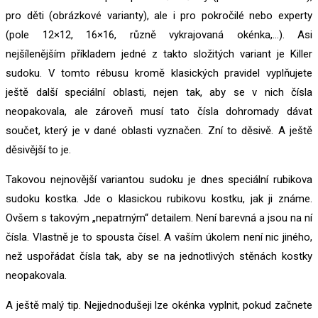
pro děti (obrázkové varianty), ale i pro pokročilé nebo experty
(pole 12×12, 16×16, různě vykrajovaná okénka,…). Asi
nejšílenějším příkladem jedné z takto složitých variant je Killer
sudoku. V tomto rébusu kromě klasických pravidel vyplňujete
ještě další speciální oblasti, nejen tak, aby se v nich čísla
neopakovala, ale zároveň musí tato čísla dohromady dávat
součet, který je v dané oblasti vyznačen. Zní to děsivě. A ještě
děsivější to je.
Takovou nejnovější variantou sudoku je dnes speciální rubikova
sudoku kostka. Jde o klasickou rubikovu kostku, jak ji známe.
Ovšem s takovým „nepatrným“ detailem. Není barevná a jsou na ní
čísla. Vlastně je to spousta čísel. A vaším úkolem není nic jiného,
než uspořádat čísla tak, aby se na jednotlivých stěnách kostky
neopakovala.
A ještě malý tip. Nejjednodušeji lze okénka vyplnit, pokud začnete