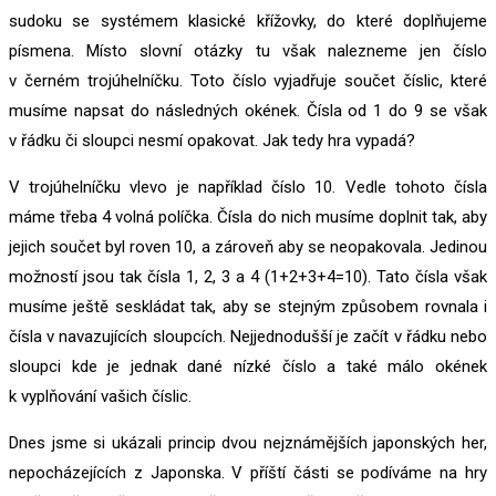
sudoku se systémem klasické křížovky, do které doplňujeme
písmena. Místo slovní otázky tu však nalezneme jen číslo
v černém trojúhelníčku. Toto číslo vyjadřuje součet číslic, které
musíme napsat do následných okének. Čísla od 1 do 9 se však
v řádku či sloupci nesmí opakovat. Jak tedy hra vypadá?
V trojúhelníčku vlevo je například číslo 10. Vedle tohoto čísla
máme třeba 4 volná políčka. Čísla do nich musíme doplnit tak, aby
jejich součet byl roven 10, a zároveň aby se neopakovala. Jedinou
možností jsou tak čísla 1, 2, 3 a 4 (1+2+3+4=10). Tato čísla však
musíme ještě seskládat tak, aby se stejným způsobem rovnala i
čísla v navazujících sloupcích. Nejjednodušší je začít v řádku nebo
sloupci kde je jednak dané nízké číslo a také málo okének
k vyplňování vašich číslic.
Dnes jsme si ukázali princip dvou nejznámějších japonských her,
nepocházejících z Japonska. V příští části se podíváme na hry