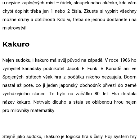
u nejvíce zaplněných míst – řádek, sloupek nebo okénko, kde vám
chybí doplnit třeba jen 1 nebo 2 čísla. Zkuste si vyplnit všechny
možné druhy a obtížnosti. Kdo ví, třeba se jednou dostanete i na
mistrovství!
Kakuro
Nejen sudoku, i kakuro má svůj původ na západě. V roce 1966 ho
vymyslel kanadský podnikatel Jacob E. Funk. V Kanadě ani ve
Spojených státech však hra z počátku nikoho nezaujala. Boom
nastal až poté, co ji jeden japonský obchodník přivezl do země
vycházejícího slunce. To bylo na začátku 80. let. Hra dostala
název kakuro. Netrvalo dlouho a stala se oblíbenou hrou nejen
pro milovníky matematiky.
Stejně jako sudoku, i kakuro je logická hra s čísly. Pojí systém hry