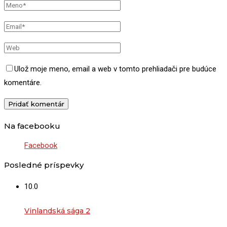
Ulož moje meno, email a web v tomto prehliadači pre budúce
komentáre.
Na facebooku
Facebook
Posledné príspevky
10.0
Vinlandská sága 2