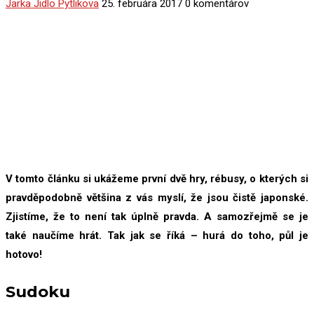
Jarka Jidlo Pytlikova
25. februára 2017
0 komentárov
V tomto článku si ukážeme první dvě hry, rébusy, o kterých si
pravděpodobně většina z vás myslí, že jsou čistě japonské.
Zjistíme, že to není tak úplně pravda. A samozřejmě se je
také naučíme hrát. Tak jak se říká – hurá do toho, půl je
hotovo!
Sudoku