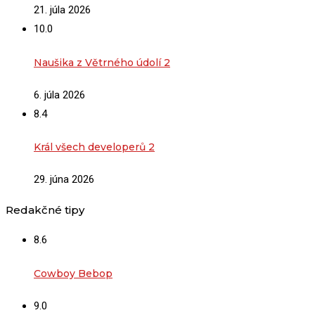
21. júla 2026
10.0
Naušika z Větrného údolí 2
6. júla 2026
8.4
Král všech developerů 2
29. júna 2026
Redakčné tipy
8.6
Cowboy Bebop
9.0