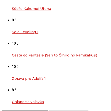
Šódžo Kakumei Utena
8.6
Solo Leveling 1
10.0
Cesta do Fantázie (Sen to Čihiro no kamikakuši)
10.0
Zpráva pro Adolfa 1
8.6
Chlapec a volavka