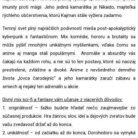
imunity proti mágii. Jeho jediná kamarátka je Nikaido, majiteľka
rýchleho občerstvenia, ktorú Kajman stále vyžiera zadarmo.
Temný svet plný najväčších podivností mieša post-apokalyptický
kyberpunk s fantastičnom. Mix komédie, hororu a brutality sa
môže pýšiť mnohými unikátnymi myšlienkami, vďaka čomu sa
anime aj manga stali populárnymi. Anomálie a absurdity vás
čakajú na každom rohu, a nie sú to len postavy, ktoré sú naozaj
prestrelené, zvláštne a divoké. Anime z nevšedného denného
života „lovca čarodejníc“ a jeho kamarátky zaručí zábavu a
smiech aj nejaký ten adrenalín u akcie.
Divný mix sci-fi a fantasy vám učaruje z viacerých dôvodov:
1. originálnosť – ťažko budete hľadať niečo zaujímavejšie zo
súčasnej produkcie. Hra žánrov, slov, ideí a dejových zvratov bude
vašu zvedavosť držať až do konca.
2. unikátnosť – od začiatku až do konca, Dorohedoro sa vymyká