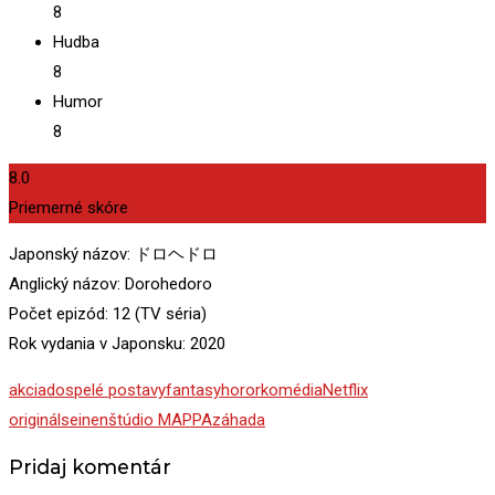
8
Hudba
8
Humor
8
8.0
Priemerné skóre
Japonský názov: ドロヘドロ
Anglický názov: Dorohedoro
Počet epizód: 12 (TV séria)
Rok vydania v Japonsku: 2020
akcia
dospelé postavy
fantasy
horor
komédia
Netflix
originál
seinen
štúdio MAPPA
záhada
Pridaj komentár