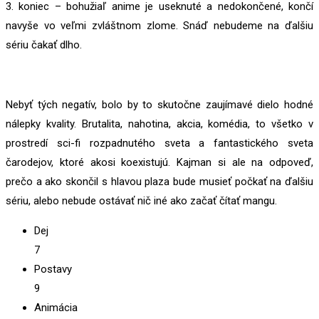
3. koniec – bohužiaľ anime je useknuté a nedokončené, končí
navyše vo veľmi zvláštnom zlome. Snáď nebudeme na ďalšiu
sériu čakať dlho.
Nebyť tých negatív, bolo by to skutočne zaujímavé dielo hodné
nálepky kvality. Brutalita, nahotina, akcia, komédia, to všetko v
prostredí sci-fi rozpadnutého sveta a fantastického sveta
čarodejov, ktoré akosi koexistujú. Kajman si ale na odpoveď,
prečo a ako skončil s hlavou plaza bude musieť počkať na ďalšiu
sériu, alebo nebude ostávať nič iné ako začať čítať mangu.
Dej
7
Postavy
9
Animácia