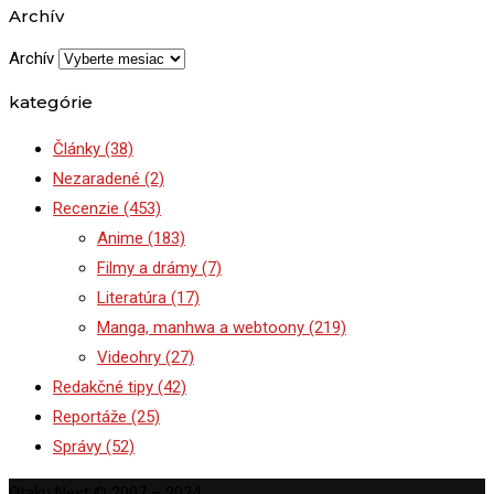
Archív
Archív
kategórie
Články
(38)
Nezaradené
(2)
Recenzie
(453)
Anime
(183)
Filmy a drámy
(7)
Literatúra
(17)
Manga, manhwa a webtoony
(219)
Videohry
(27)
Redakčné tipy
(42)
Reportáže
(25)
Správy
(52)
Otaku Nest © 2007 – 2024