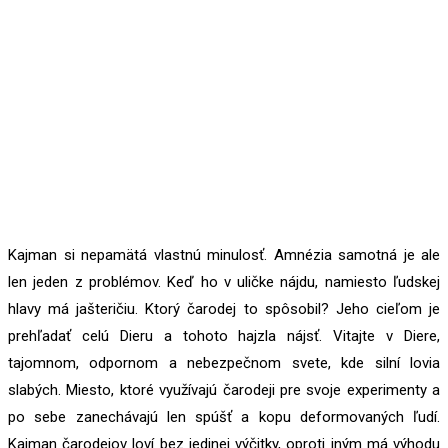
Kajman si nepamätá vlastnú minulosť. Amnézia samotná je ale
len jeden z problémov. Keď ho v uličke nájdu, namiesto ľudskej
hlavy má jašteričiu. Ktorý čarodej to spôsobil? Jeho cieľom je
prehľadať celú Dieru a tohoto hajzla nájsť. Vitajte v Diere,
tajomnom, odpornom a nebezpečnom svete, kde silní lovia
slabých. Miesto, ktoré využívajú čarodeji pre svoje experimenty a
po sebe zanechávajú len spúšť a kopu deformovaných ľudí.
Kajman čarodejov loví bez jedinej výčitky, oproti iným má výhodu