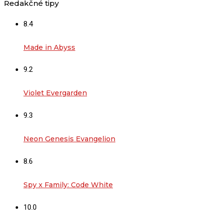
Redakčné tipy
8.4
Made in Abyss
9.2
Violet Evergarden
9.3
Neon Genesis Evangelion
8.6
Spy x Family: Code White
10.0