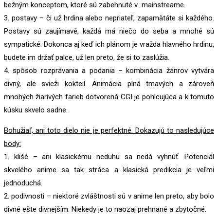
bežným konceptom, ktoré sú zabehnuté v mainstreame.
3. postavy – či už hrdina alebo nepriateľ, zapamätáte si každého.
Postavy sú zaujímavé, každá má niečo do seba a mnohé sú
sympatické. Dokonca aj keď ich plánom je vražda hlavného hrdinu,
budete im držať palce, už len preto, že si to zaslúžia.
4. spôsob rozprávania a podania – kombinácia žánrov vytvára
divný, ale svieži kokteil. Animácia plná tmavých a zároveň
mnohých žiarivých farieb dotvorená CGI je pohlcujúca a k tomuto
kúsku skvelo sadne.
Bohužiaľ, ani toto dielo nie je perfektné. Dokazujú to nasledujúce
body:
1. klišé – ani klasickému neduhu sa nedá vyhnúť. Potenciál
skvelého anime sa tak stráca a klasická predikcia je veľmi
jednoduchá.
2. podivnosti – niektoré zvláštnosti sú v anime len preto, aby bolo
divné ešte divnejším. Niekedy je to naozaj prehnané a zbytočné.