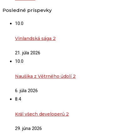
Posledné príspevky
10.0
Vinlandská sága 2
21. júla 2026
10.0
Naušika z Větrného údolí 2
6. júla 2026
8.4
Král všech developerů 2
29. júna 2026