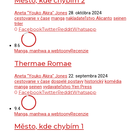
Město, kde chybím 2
Aneta "Youko Akira" Jones
28. októbra 2024
cestovanie v čase
manga
nakladateľstvo Alicanto
seinen
triler
0
Facebook
Twitter
Reddit
Whatsapp
8.6
Manga, manhwa a webtoony
Recenzie
Thermae Romae
Aneta "Youko Akira" Jones
22. septembra 2024
cestovanie v čase
dospelé postavy
historický
komédia
manga
seinen
vydavateľstvo Yen Press
0
Facebook
Twitter
Reddit
Whatsapp
9.4
Manga, manhwa a webtoony
Recenzie
Město, kde chybím 1