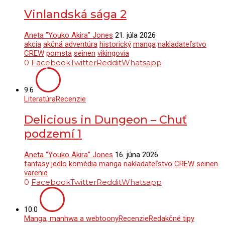
Vinlandská sága 2
Aneta "Youko Akira" Jones
21. júla 2026
akcia
akčná adventúra
historický
manga
nakladateľstvo
CREW
pomsta
seinen
vikingovia
0
Facebook
Twitter
Reddit
Whatsapp
9.6
Literatúra
Recenzie
Delicious in Dungeon – Chuť
podzemí 1
Aneta "Youko Akira" Jones
16. júna 2026
fantasy
jedlo
komédia
manga
nakladateľstvo CREW
seinen
varenie
0
Facebook
Twitter
Reddit
Whatsapp
10.0
Manga, manhwa a webtoony
Recenzie
Redakčné tipy