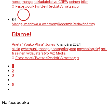
horor
manga
nakladateľstvo CREW
seinen
triler
0
Facebook
Twitter
Reddit
Whatsapp
8.6
Manga, manhwa a webtoony
Recenzie
Redakčné tipy
Blame!
Aneta "Youko Akira" Jones
7. januára 2024
akcia
cyberpunk
manga
postapokalypsa
psychologický
sci-
fi
seinen
vydavateľstvo Viz Media
0
Facebook
Twitter
Reddit
Whatsapp
1
2
3
…
5
Na facebooku