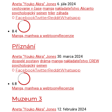
Aneta "Youko Akira" Jones
6. júla 2024
cestovanie v čase
manga
nakladateľstvo Alicanto
psychologický
seinen
triler
záhada
0
Facebook
Twitter
Reddit
Whatsapp
8.4
Manga, manhwa a webtoony
Recenzie
Přiznání
Aneta "Youko Akira" Jones
30. marca 2024
dospelé postavy
dráma
manga
nakladateľstvo CREW
psychologický
seinen
0
Facebook
Twitter
Reddit
Whatsapp
6.8
Manga, manhwa a webtoony
Recenzie
Muzeum 3
Aneta "Youko Akira" Jones
12. februára 2024