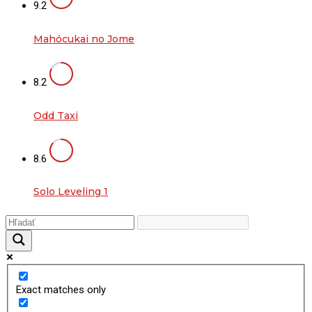
9.2
Mahócukai no Jome
8.2
Odd Taxi
8.6
Solo Leveling 1
Exact matches only