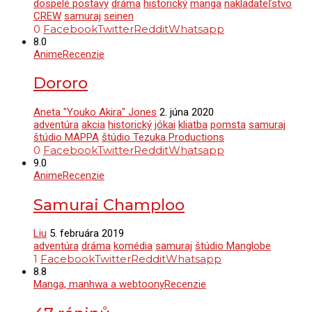
dospelé postavy
dráma
historický
manga
nakladateľstvo
CREW
samuraj
seinen
0
Facebook
Twitter
Reddit
Whatsapp
8.0
Anime
Recenzie
Dororo
Aneta "Youko Akira" Jones
2. júna 2020
adventúra
akcia
historický
jókai
kliatba
pomsta
samuraj
štúdio MAPPA
štúdio Tezuka Productions
0
Facebook
Twitter
Reddit
Whatsapp
9.0
Anime
Recenzie
Samurai Champloo
Liu
5. februára 2019
adventúra
dráma
komédia
samuraj
štúdio Manglobe
1
Facebook
Twitter
Reddit
Whatsapp
8.8
Manga, manhwa a webtoony
Recenzie