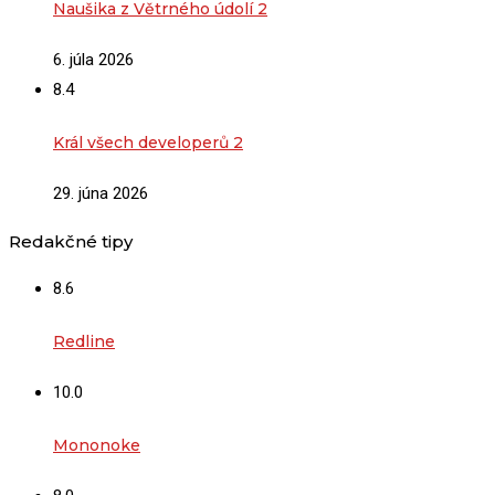
Naušika z Větrného údolí 2
6. júla 2026
8.4
Král všech developerů 2
29. júna 2026
Redakčné tipy
8.6
Redline
10.0
Mononoke