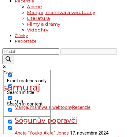
Recenzie
Anime
Manga, manhwa a webtoony
Literatúra
Filmy a drámy
Videohry
Články
Reportáže
Tag:
Exact matches only
samuraj
Search in title
10.0
Search in content
Manga, manhwa a webtoony
Recenzie
Šógunův popravčí
Aneta "Youko Akira" Jones
17. novembra 2024