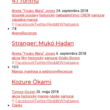
47 róninů
Aneta "Youko Akira" Jones
24. septembra 2018
dospelé postavy
historický
nakladateľstvo CREW
samuraj
západná manga
0
Facebook
Twitter
Reddit
Whatsapp
7.8
Anime
Recenzie
Stranger: Mukó Hadan
Aneta "Youko Akira" Jones
6. septembra 2018
akcia
film
historický
samuraj
štúdio Bones
0
Facebook
Twitter
Reddit
Whatsapp
10.0
Manga, manhwa a webtoony
Recenzie
Kozure Ókami
Tomoe-Gozen
26. mája 2018
akcia
historický
manga
násilie
samuraj
0
Facebook
Twitter
Reddit
Whatsapp
Články