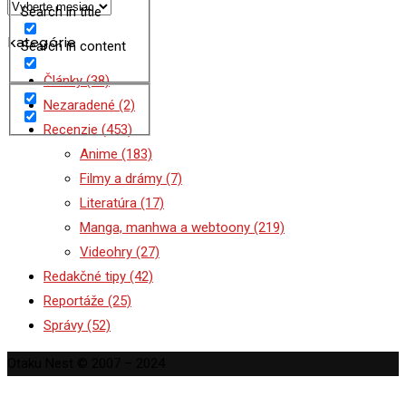
Archív
Search in title
kategórie
Search in content
Články
(38)
Nezaradené
(2)
Recenzie
(453)
Anime
(183)
Filmy a drámy
(7)
Literatúra
(17)
Manga, manhwa a webtoony
(219)
Videohry
(27)
Redakčné tipy
(42)
Reportáže
(25)
Správy
(52)
Otaku Nest © 2007 – 2024