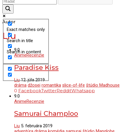
Autor
Exact matches only
Liu
Search in title
9.0
Search in content
Anime
Recenzie
Paradise Kiss
Liu
12. júla 2019
dráma
džosei
romantika
slice-of-life
štúdio Madhouse
0
Facebook
Twitter
Reddit
Whatsapp
9.0
Anime
Recenzie
Samurai Champloo
Liu
5. februára 2019
adventúra
dráma
komédia
samuraj
štúdio Manglobe