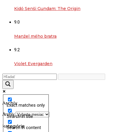
Kidó Senši Gundam: The Origin
9.0
Manžel mého bratra
9.2
Violet Evergarden
Archív
Exact matches only
Archív
Search in title
kategórie
Search in content