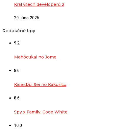
Král všech developerů 2
29. júna 2026
Redakčné tipy
9.2
Mahócukai no Jome
8.6
Kiseidžú: Sei no Kakuricu
8.6
Spy x Family: Code White
10.0