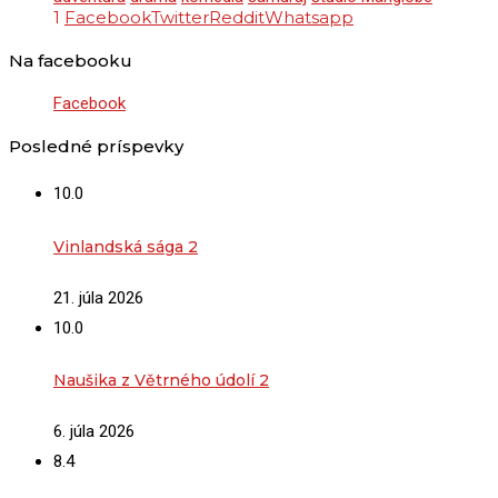
1
Facebook
Twitter
Reddit
Whatsapp
Na facebooku
Facebook
Posledné príspevky
10.0
Vinlandská sága 2
21. júla 2026
10.0
Naušika z Větrného údolí 2
6. júla 2026
8.4