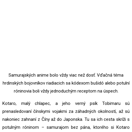
Samurajských anime bolo vždy viac než dosť. Vďačná téma
hrdinských bojovníkov riadiacich sa kódexom bušidó alebo potulní
róninovia boli vždy jednoduchým receptom na úspech.
Kotaro, malý chlapec, a jeho verný psík Tobimaru sú
prenasledovaní čínskymi vojakmi za záhadných okolností, až sú
nakoniec zahnaní z Číny až do Japonska. Tu sa ich cesta skríži s
potulným róninom – samurajom bez pána, ktorého si Kotaro