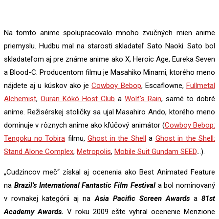
Na tomto anime spolupracovalo mnoho zvučných mien anime
priemyslu. Hudbu mal na starosti skladateľ Sato Naoki. Sato bol
skladateľom aj pre známe anime ako X, Heroic Age, Eureka Seven
a Blood-C. Producentom filmu je Masahiko Minami, ktorého meno
nájdete aj u kúskov ako je
Cowboy Bebop
, Escaflowne,
Fullmetal
Alchemist
,
Ouran Kókó Host Club
a
Wolf’s Rain
, samé to dobré
anime. Režisérskej stoličky sa ujal Masahiro Ando, ktorého meno
dominuje v rôznych anime ako kľúčový animátor (
Cowboy Bebop:
Tengoku no Tobira
filmu,
Ghost in the Shell
a
Ghost in the Shell:
Stand Alone Complex
,
Metropolis
,
Mobile Suit Gundam SEED
…).
„Cudzincov meč“ získal aj ocenenia ako Best Animated Feature
na
Brazil’s International Fantastic Film Festival
a bol nominovaný
v rovnakej kategórii aj na
Asia Pacific Screen Awards
a
81st
Academy Awards.
V roku 2009 ešte vyhral ocenenie Menzione