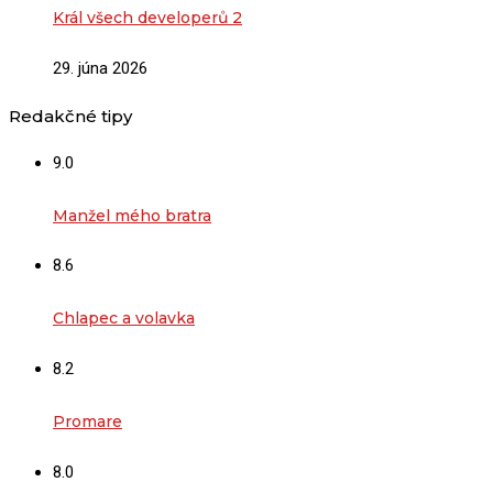
Král všech developerů 2
29. júna 2026
Redakčné tipy
9.0
Manžel mého bratra
8.6
Chlapec a volavka
8.2
Promare
8.0