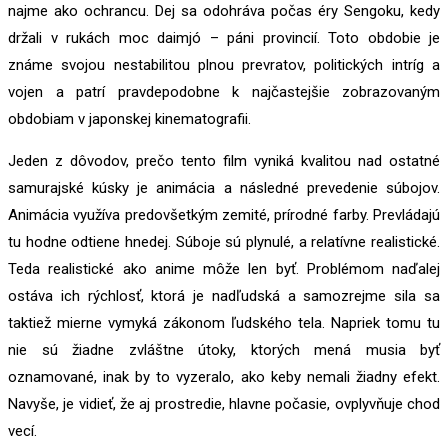
najme ako ochrancu. Dej sa odohráva počas éry Sengoku, kedy
držali v rukách moc daimjó – páni provincií. Toto obdobie je
známe svojou nestabilitou plnou prevratov, politických intríg a
vojen a patrí pravdepodobne k najčastejšie zobrazovaným
obdobiam v japonskej kinematografii.
Jeden z dôvodov, prečo tento film vyniká kvalitou nad ostatné
samurajské kúsky je animácia a následné prevedenie súbojov.
Animácia využíva predovšetkým zemité, prírodné farby. Prevládajú
tu hodne odtiene hnedej. Súboje sú plynulé, a relatívne realistické.
Teda realistické ako anime môže len byť. Problémom naďalej
ostáva ich rýchlosť, ktorá je nadľudská a samozrejme sila sa
taktiež mierne vymyká zákonom ľudského tela. Napriek tomu tu
nie sú žiadne zvláštne útoky, ktorých mená musia byť
oznamované, inak by to vyzeralo, ako keby nemali žiadny efekt.
Navyše, je vidieť, že aj prostredie, hlavne počasie, ovplyvňuje chod
vecí.