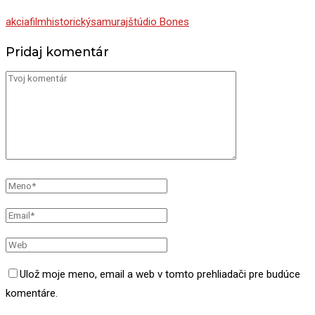
akcia
film
historický
samuraj
štúdio Bones
Pridaj komentár
Ulož moje meno, email a web v tomto prehliadači pre budúce
komentáre.