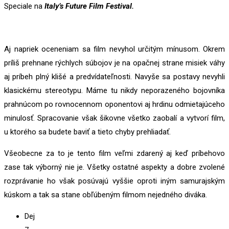
Speciale na
Italy’s Future Film Festival.
Aj napriek oceneniam sa film nevyhol určitým mínusom. Okrem
príliš prehnane rýchlych súbojov je na opačnej strane misiek váhy
aj príbeh plný klišé a predvídateľnosti. Navyše sa postavy nevyhli
klasickému stereotypu. Máme tu nikdy neporazeného bojovníka
prahnúcom po rovnocennom oponentovi aj hrdinu odmietajúceho
minulosť. Spracovanie však šikovne všetko zaobalí a vytvorí film,
u ktorého sa budete baviť a tieto chyby prehliadať.
Všeobecne za to je tento film veľmi zdarený aj keď príbehovo
zase tak výborný nie je. Všetky ostatné aspekty a dobre zvolené
rozprávanie ho však posúvajú vyššie oproti iným samurajským
kúskom a tak sa stane obľúbeným filmom nejedného diváka.
Dej