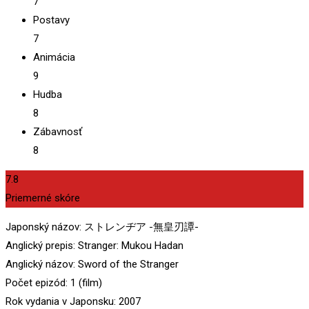
7
Postavy
7
Animácia
9
Hudba
8
Zábavnosť
8
7.8
Priemerné skóre
Japonský názov: ストレンヂア -無皇刃譚-
Anglický prepis: Stranger: Mukou Hadan
Anglický názov: Sword of the Stranger
Počet epizód: 1 (film)
Rok vydania v Japonsku: 2007