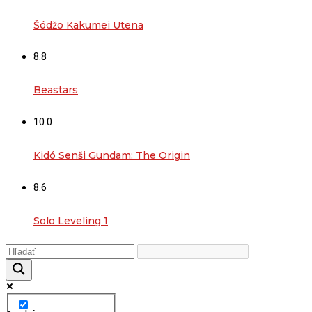
Šódžo Kakumei Utena
8.8
Beastars
10.0
Kidó Senši Gundam: The Origin
8.6
Solo Leveling 1