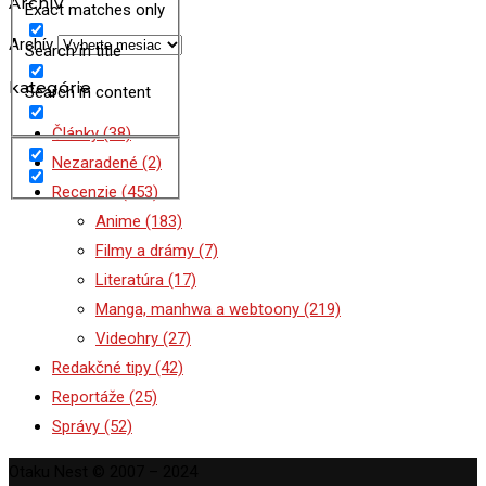
Archív
Exact matches only
Archív
Search in title
kategórie
Search in content
Články
(38)
Nezaradené
(2)
Recenzie
(453)
Anime
(183)
Filmy a drámy
(7)
Literatúra
(17)
Manga, manhwa a webtoony
(219)
Videohry
(27)
Redakčné tipy
(42)
Reportáže
(25)
Správy
(52)
Otaku Nest © 2007 – 2024