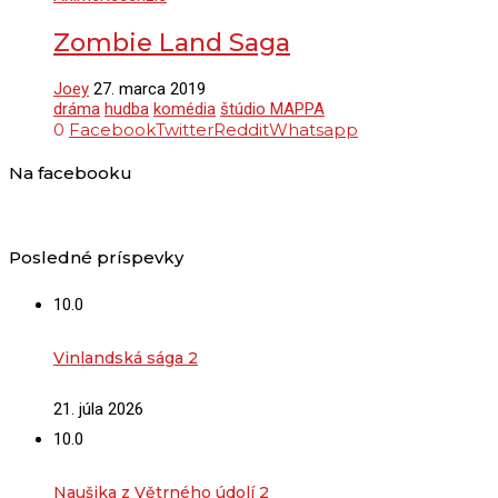
Zombie Land Saga
Joey
27. marca 2019
dráma
hudba
komédia
štúdio MAPPA
0
Facebook
Twitter
Reddit
Whatsapp
Na facebooku
Posledné príspevky
10.0
Vinlandská sága 2
21. júla 2026
10.0
Naušika z Větrného údolí 2