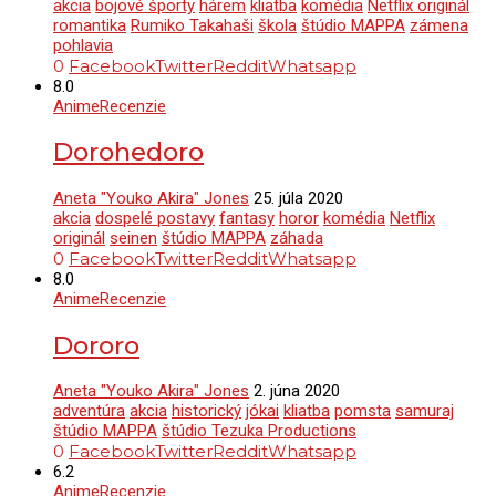
akcia
bojové športy
hárem
kliatba
komédia
Netflix originál
romantika
Rumiko Takahaši
škola
štúdio MAPPA
zámena
pohlavia
0
Facebook
Twitter
Reddit
Whatsapp
8.0
Anime
Recenzie
Dorohedoro
Aneta "Youko Akira" Jones
25. júla 2020
akcia
dospelé postavy
fantasy
horor
komédia
Netflix
originál
seinen
štúdio MAPPA
záhada
0
Facebook
Twitter
Reddit
Whatsapp
8.0
Anime
Recenzie
Dororo
Aneta "Youko Akira" Jones
2. júna 2020
adventúra
akcia
historický
jókai
kliatba
pomsta
samuraj
štúdio MAPPA
štúdio Tezuka Productions
0
Facebook
Twitter
Reddit
Whatsapp
6.2
Anime
Recenzie