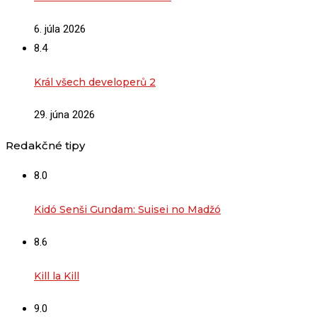
6. júla 2026
8.4
Král všech developerů 2
29. júna 2026
Redakčné tipy
8.0
Kidó Senši Gundam: Suisei no Madžó
8.6
Kill la Kill
9.0