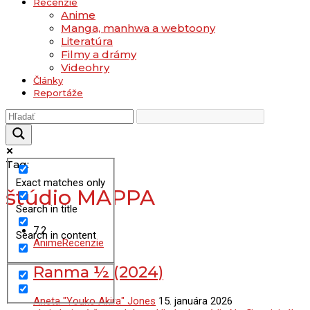
Recenzie
Anime
Manga, manhwa a webtoony
Literatúra
Filmy a drámy
Videohry
Články
Reportáže
Tag:
Exact matches only
štúdio MAPPA
Search in title
7.2
Search in content
Anime
Recenzie
Ranma ½ (2024)
Aneta "Youko Akira" Jones
15. januára 2026