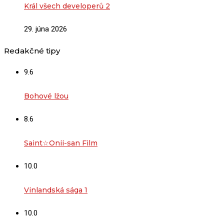
Král všech developerů 2
29. júna 2026
Redakčné tipy
9.6
Bohové lžou
8.6
Saint☆Onii-san Film
10.0
Vinlandská sága 1
10.0