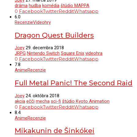
dráma
hudba
komédia
štúdio MAPPA
0
Facebook
Twitter
Reddit
Whatsapp
6.0
Recenzie
Videohry
Dragon Quest Builders
Joey
29. decembra 2018
JRPG
Nintendo Switch
Square Enix
videohra
0
Facebook
Twitter
Reddit
Whatsapp
7.8
Anime
Recenzie
Full Metal Panic! The Second Raid
Joey
24. októbra 2018
akcia
ečči
mecha
sci-fi
štúdio Kyoto Animation
0
Facebook
Twitter
Reddit
Whatsapp
8.4
Anime
Recenzie
Mikakunin de Šinkókei