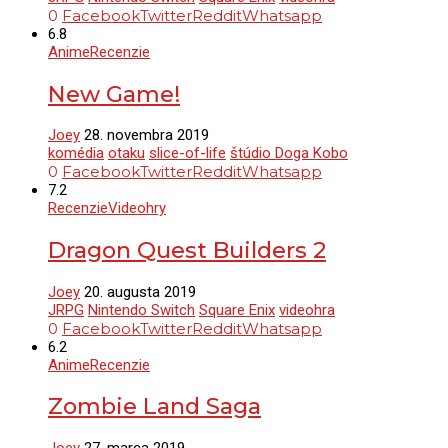
0
Facebook
Twitter
Reddit
Whatsapp
6.8
Anime
Recenzie
New Game!
Joey
28. novembra 2019
komédia
otaku
slice-of-life
štúdio Doga Kobo
0
Facebook
Twitter
Reddit
Whatsapp
7.2
Recenzie
Videohry
Dragon Quest Builders 2
Joey
20. augusta 2019
JRPG
Nintendo Switch
Square Enix
videohra
0
Facebook
Twitter
Reddit
Whatsapp
6.2
Anime
Recenzie
Zombie Land Saga
Joey
27. marca 2019