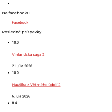
Na facebooku
Facebook
Posledné príspevky
10.0
Vinlandská sága 2
21. júla 2026
10.0
Naušika z Větrného údolí 2
6. júla 2026
8.4