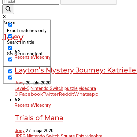
Autor
Exact matches only
Joey
Search in title
6.2
Search in content
Recenzie
Videohry
Layton’s Mystery Journey: Katrielle
Joey
20. júla 2020
Level-5
Nintendo Switch
puzzle
videohra
0
Facebook
Twitter
Reddit
Whatsapp
6.8
Recenzie
Videohry
Trials of Mana
Joey
27. mája 2020
JRPG
Nintendo Switch
Square Enix
videohra