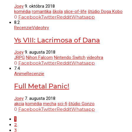
Joey
9. októbra 2018
komédia
romantika
škola
slice-of-life
štúdio Doga Kobo
0
Facebook
Twitter
Reddit
Whatsapp
8.2
Recenzie
Videohry
Ys VIII: Lacrimosa of Dana
Joey
9. augusta 2018
JRPG
Nihon Falcom
Nintendo Switch
videohra
0
Facebook
Twitter
Reddit
Whatsapp
7.4
Anime
Recenzie
Full Metal Panic!
Joey
7. augusta 2018
akcia
komédia
mecha
sci-fi
štúdio Gonzo
0
Facebook
Twitter
Reddit
Whatsapp
1
2
3