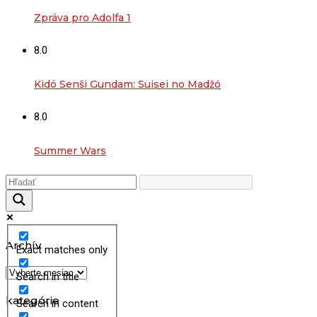
Zpráva pro Adolfa 1
8.0
Kidó Senši Gundam: Suisei no Madžó
8.0
Summer Wars
Archív
Exact matches only
Archív
Search in title
kategórie
Search in content