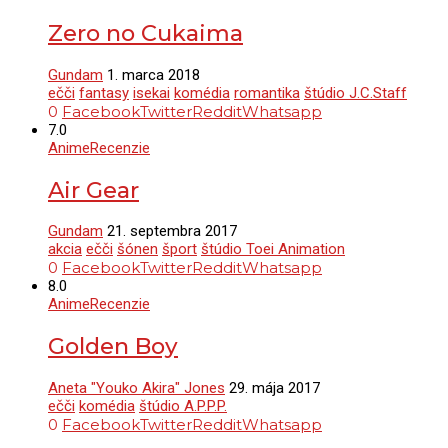
Zero no Cukaima
Gundam
1. marca 2018
ečči
fantasy
isekai
komédia
romantika
štúdio J.C.Staff
0
Facebook
Twitter
Reddit
Whatsapp
7.0
Anime
Recenzie
Air Gear
Gundam
21. septembra 2017
akcia
ečči
šónen
šport
štúdio Toei Animation
0
Facebook
Twitter
Reddit
Whatsapp
8.0
Anime
Recenzie
Golden Boy
Aneta "Youko Akira" Jones
29. mája 2017
ečči
komédia
štúdio A.P.P.P.
0
Facebook
Twitter
Reddit
Whatsapp