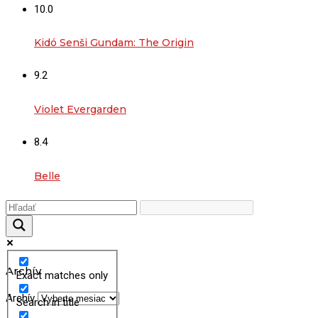
10.0
Kidó Senši Gundam: The Origin
9.2
Violet Evergarden
8.4
Belle
Archív
Exact matches only
Archív
Search in title