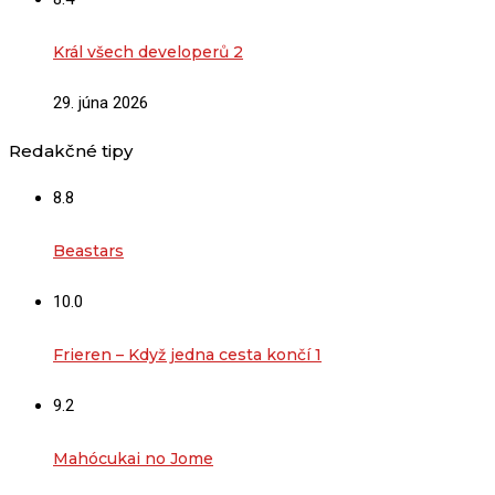
Král všech developerů 2
29. júna 2026
Redakčné tipy
8.8
Beastars
10.0
Frieren – Když jedna cesta končí 1
9.2
Mahócukai no Jome