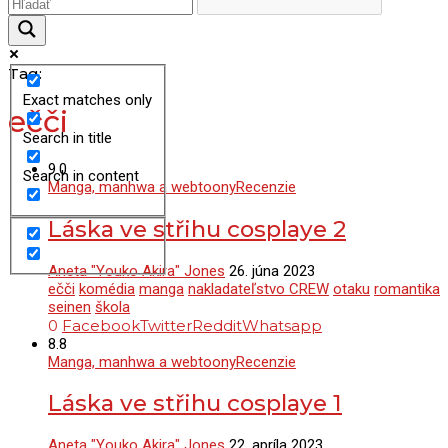
Tag:
Exact matches only
ečči
Search in title
9.0
Search in content
Manga, manhwa a webtoony
Recenzie
Láska ve střihu cosplaye 2
Aneta "Youko Akira" Jones
26. júna 2023
ečči
komédia
manga
nakladateľstvo CREW
otaku
romantika
seinen
škola
0
Facebook
Twitter
Reddit
Whatsapp
8.8
Manga, manhwa a webtoony
Recenzie
Láska ve střihu cosplaye 1
Aneta "Youko Akira" Jones
22. apríla 2023