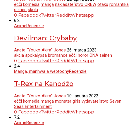
ečči
komédia
manga
nakladateľstvo CREW
otaku
romantika
seinen
škola
0
Facebook
Twitter
Reddit
Whatsapp
6.2
Anime
Recenzie
Devilman: Crybaby
Aneta "Youko Akira" Jones
26. marca 2023
akcia
apokalypsa
bromance
ečči
horor
ONA
seinen
0
Facebook
Twitter
Reddit
Whatsapp
2.4
Manga, manhwa a webtoony
Recenzie
T-Rex na Kanodžo
Aneta "Youko Akira" Jones
10. januára 2022
ečči
komédia
manga
monster girls
vydavateľstvo Seven
Seas Entertainment
0
Facebook
Twitter
Reddit
Whatsapp
7.2
Anime
Recenzie