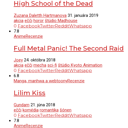
High School of the Dead
Zuzana Daletth Hartmanova
31. januára 2019
akcia
ečči
horor
štúdio Madhouse
0
Facebook
Twitter
Reddit
Whatsapp
7.8
Anime
Recenzie
Full Metal Panic! The Second Raid
Joey
24. októbra 2018
akcia
ečči
mecha
sci-fi
štúdio Kyoto Animation
0
Facebook
Twitter
Reddit
Whatsapp
6.8
Manga, manhwa a webtoony
Recenzie
Lilim Kiss
Gundam
21. júna 2018
ečči
komédia
romantika
šónen
0
Facebook
Twitter
Reddit
Whatsapp
7.8
Anime
Recenzie