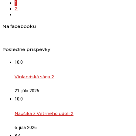
1
2
Na facebooku
Posledné príspevky
10.0
Vinlandská sága 2
21. júla 2026
10.0
Naušika z Větrného údolí 2
6. júla 2026
8.4