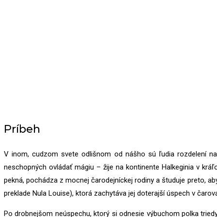
Príbeh
V inom, cudzom svete odlišnom od nášho sú ľudia rozdelení na 
neschopných ovládať mágiu – žije na kontinente Halkeginia v kráľo
pekná, pochádza z mocnej čarodejníckej rodiny a študuje preto, aby
preklade Nula Louise), ktorá zachytáva jej doterajší úspech v čarov
Po drobnejšom neúspechu, ktorý si odnesie výbuchom polka triedy 