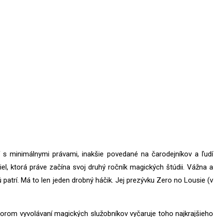
s minimálnymi právami, inakšie povedané na čarodejníkov a ľudí
el, ktorá práve začína svoj druhý ročník magických štúdii. Vážna a
patrí. Má to len jeden drobný háčik. Jej prezývku Zero no Lousie (v
korom vyvolávaní magických služobníkov vyčaruje toho najkrajšieho