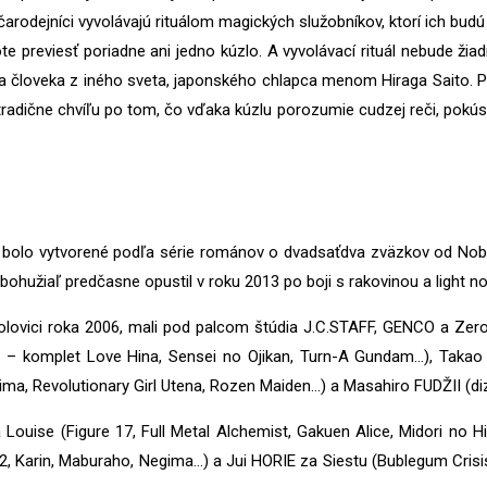
čarodejníci vyvolávajú rituálom magických služobníkov, ktorí ich bud
vote previesť poriadne ani jedno kúzlo. A vyvolávací rituál nebude žia
ca človeka z iného sveta, japonského chlapca menom Hiraga Saito. P
tradične chvíľu po tom, čo vďaka kúzlu porozumie cudzej reči, pokúsi
 bolo vytvorené podľa série románov o dvadsaťdva zväzkov od Nob
ohužiaľ predčasne opustil v roku 2013 po boji s rakovinou a light n
 polovici roka 2006, mali pod palcom štúdia J.C.STAFF, GENCO a Zer
 – komplet Love Hina, Sensei no Ojikan, Turn-A Gundam…), Taka
ma, Revolutionary Girl Utena, Rozen Maiden…) a Masahiro FUDŽII (d
ouise (Figure 17, Full Metal Alchemist, Gakuen Alice, Midori no Hi
, Karin, Maburaho, Negima…) a Jui HORIE za Siestu (Bublegum Crisi