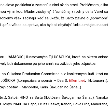
ú na slovo poslúchať a zostanú s nimi až do smrti. Problémom je iba
dnou výnimkou. Mladej „nádejnej“ šľachtičnej z rodiny de la Valiel sa
roblémy však začínajú, keď sa ukáže, že Saito zjavne o „správnom“
 ujsť a vôbec sa správa, ako by boli obyčajní ľudia a mágiou nadaní
oru JAMAGUČI, ilustrovaných Eiji USACUKA, ktoré sa okrem anime
ovely boli dokončené po jeho smrti na základe jeho zápiskov.
o no Cukaima Production Committee a z konkrétnych ľudí, ktorí na
o JOŠIOKA (kompozícia a scenár – DearS,
Elfen Lied
, Ikkitousen…),
izajn postáv – Mahoraba, Karin, Šakugan no Šana…)
bi…), Satoši HINO za Saita (Ikkitósen, Šakugan no Šana…), Nanako
s Tokyo 2040, Da Capo, Fruits Basket, Kanon, Love Hina, Mahoraba,