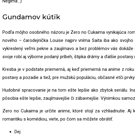
Negima…)
Gundamov kútik
Podľa môjho osobného názoru je Zero no Cukaima vynikajúca romant
nového – čarodejníčka Louise najprv vníma Saita iba ako svojho
vykreslený veľmi pekne a zaujímavo a bez problémov vás dokáže 
svoje robí aj výborne podaný príbeh, štipka drámy a ďalšie postav
Kresba je v podstate priemerná, aj keď priemerná na anime z roku 2
postavy a pozadie a tiež, pre mužskú populáciu, občasné etči prvk
Hudobné spracovanie je na tom ešte lepšie ako zbytok seriálu. I
pôsobia ešte lepšie, zaujímavejšie či zábavnejšie. Výnimkou samozre
Zero no Cukaima je určite anime, ktoré stojí za vzhliadnutie. 
romantiku s komédiou, viete, po čom sa môžete obrátiť.
Dej