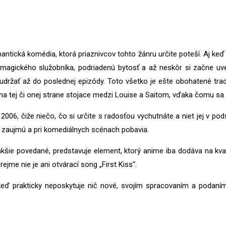
ická komédia, ktorá priaznivcov tohto žánru určite poteší. Aj keď 
 magického služobníka, podriadenú bytosť a až neskôr si začne uv
udržať až do poslednej epizódy. Toto všetko je ešte obohatené tra
y na tej či onej strane stojace medzi Louise a Saitom, vďaka čomu s
006, čiže niečo, čo si určite s radosťou vychutnáte a niet jej v pods
y zaujmú a pri komediálnych scénach pobavia.
nakšie povedané, predstavuje element, ktorý anime iba dodáva na kv
jme nie je ani otvárací song „First Kiss“.
Aj keď prakticky neposkytuje nič nové, svojím spracovaním a poda