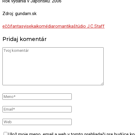
Rok vydania v Japonsku: 2006
Zdroj: gundam.sk
ečči
fantasy
isekai
komédia
romantika
štúdio J.C.Staff
Pridaj komentár
Ulož moje meno, email a web v tomto prehliadači pre budúce k