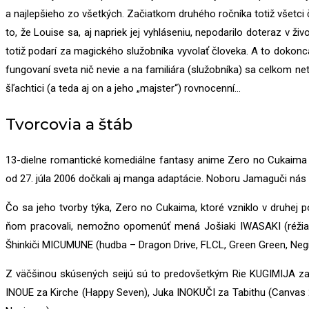
a najlepšieho zo všetkých. Začiatkom druhého ročníka totiž všetci 
to, že Louise sa, aj napriek jej vyhláseniu, nepodarilo doteraz v ži
totiž podarí za magického služobníka vyvolať človeka. A to dokon
fungovaní sveta nič nevie a na familiára (služobníka) sa celkom ne
šľachtici (a teda aj on a jeho „majster“) rovnocenní…
Tvorcovia a štáb
13-dielne romantické komediálne fantasy anime Zero no Cukaima
od 27. júla 2006 dočkali aj manga adaptácie. Noboru Jamaguči nás b
Čo sa jeho tvorby týka, Zero no Cukaima, ktoré vzniklo v druhej
ňom pracovali, nemožno opomenúť mená Jošiaki IWASAKI (réžia
Šhinkiči MICUMUNE (hudba – Dragon Drive, FLCL, Green Green, Negi
Z väčšinou skúsených seijú sú to predovšetkým Rie KUGIMIJA za L
INOUE za Kirche (Happy Seven), Juka INOKUČI za Tabithu (Canvas 2