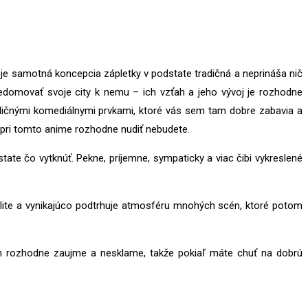
je samotná koncepcia zápletky v podstate tradičná a neprináša nič
edomovať svoje city k nemu – ich vzťah a jeho vývoj je rozhodne
dičnými komediálnymi prvkami, ktoré vás sem tam dobre zabavia a
a pri tomto anime rozhodne nudiť nebudete.
tate čo vytknúť. Pekne, príjemne, sympaticky a viac čibi vykreslené
alite a vynikajúco podtrhuje atmosféru mnohých scén, ktoré potom
ním rozhodne zaujme a nesklame, takže pokiaľ máte chuť na dobrú