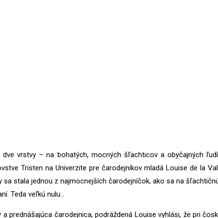
dve vrstvy – na bohatých, mocných šľachticov a obyčajných ľudí 
vstve Tristen na Univerzite pre čarodejníkov mladá Louise de la Vali
 sa stala jednou z najmocnejších čarodejníčok, ako sa na šľachtičnú 
aní. Teda veľkú nulu…
a prednášajúca čarodejnica, podráždená Louise vyhlási, že pri čos