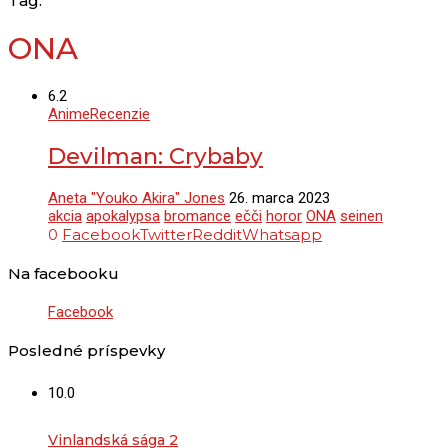
Tag:
ONA
6.2
Anime
Recenzie
Devilman: Crybaby
Aneta "Youko Akira" Jones
26. marca 2023
akcia
apokalypsa
bromance
ečči
horor
ONA
seinen
0
Facebook
Twitter
Reddit
Whatsapp
Na facebooku
Facebook
Posledné príspevky
10.0
Vinlandská sága 2