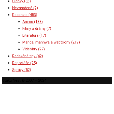
Články
(38)
Nezaradené
(2)
Recenzie
(453)
Anime
(183)
Filmy a drámy
(7)
Literatúra
(17)
Manga, manhwa a webtoony
(219)
Videohry
(27)
Redakčné tipy
(42)
Reportáže
(25)
Správy
(52)
Otaku Nest © 2007 – 2024