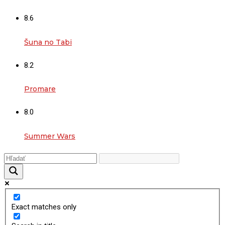
8.6
Šuna no Tabi
8.2
Promare
8.0
Summer Wars
Exact matches only