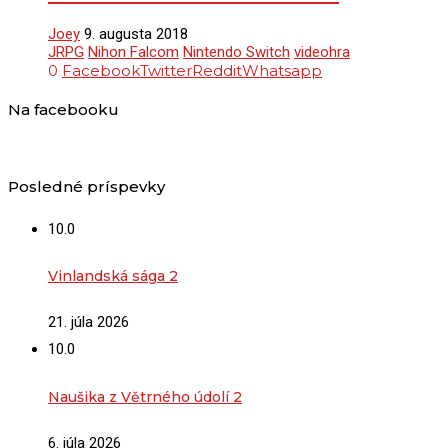
Joey
9. augusta 2018
JRPG
Nihon Falcom
Nintendo Switch
videohra
0
Facebook
Twitter
Reddit
Whatsapp
Na facebooku
Posledné príspevky
10.0
Vinlandská sága 2
21. júla 2026
10.0
Naušika z Větrného údolí 2
6. júla 2026