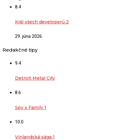
8.4
Král všech developerů 2
29. júna 2026
Redakčné tipy
9.4
Detroit Metal City
8.6
Spy x Family 1
10.0
Vinlandská sága 1