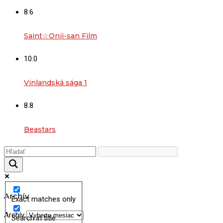
8.6
Saint☆Onii-san Film
10.0
Vinlandská sága 1
8.8
Beastars
Archív
Exact matches only
Archív
Search in title