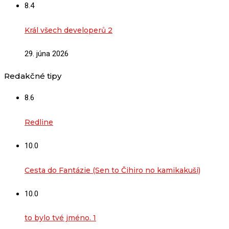
8.4
Král všech developerů 2
29. júna 2026
Redakčné tipy
8.6
Redline
10.0
Cesta do Fantázie (Sen to Čihiro no kamikakuši)
10.0
to bylo tvé jméno. 1