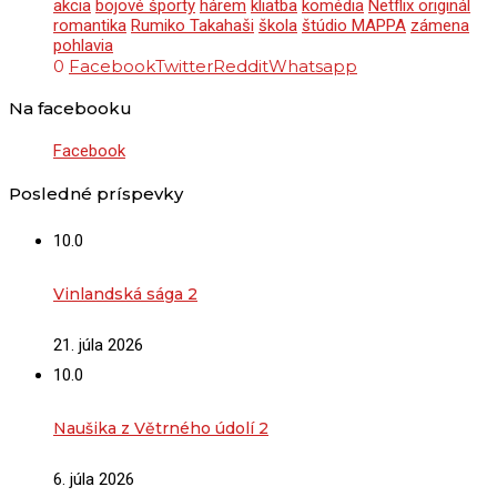
akcia
bojové športy
hárem
kliatba
komédia
Netflix originál
romantika
Rumiko Takahaši
škola
štúdio MAPPA
zámena
pohlavia
0
Facebook
Twitter
Reddit
Whatsapp
Na facebooku
Facebook
Posledné príspevky
10.0
Vinlandská sága 2
21. júla 2026
10.0
Naušika z Větrného údolí 2
6. júla 2026