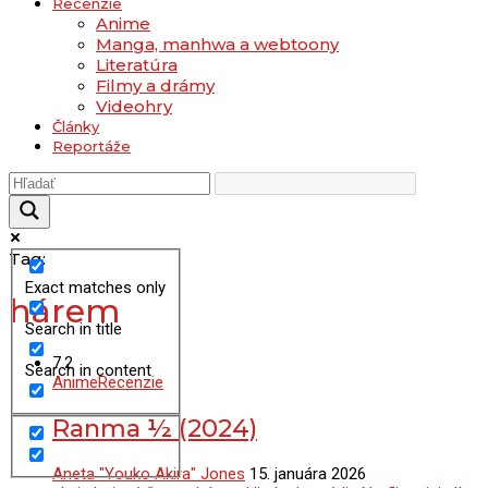
Recenzie
Anime
Manga, manhwa a webtoony
Literatúra
Filmy a drámy
Videohry
Články
Reportáže
Tag:
Exact matches only
hárem
Search in title
7.2
Search in content
Anime
Recenzie
Ranma ½ (2024)
Aneta "Youko Akira" Jones
15. januára 2026