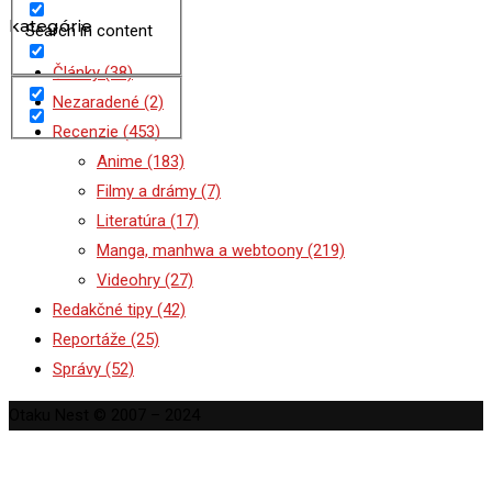
kategórie
Search in content
Články
(38)
Nezaradené
(2)
Recenzie
(453)
Anime
(183)
Filmy a drámy
(7)
Literatúra
(17)
Manga, manhwa a webtoony
(219)
Videohry
(27)
Redakčné tipy
(42)
Reportáže
(25)
Správy
(52)
Otaku Nest © 2007 – 2024