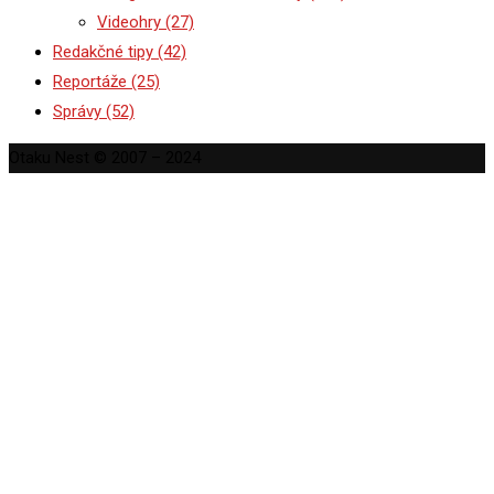
Videohry
(27)
Redakčné tipy
(42)
Reportáže
(25)
Správy
(52)
Otaku Nest © 2007 – 2024