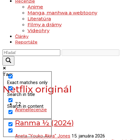
Recenzie
Anime
Manga, manhwa a webtoony
Literatúra
Filmy a drámy
Videohry
Články
Reportáže
Tag:
Exact matches only
Netflix originál
Search in title
7.2
Search in content
Anime
Recenzie
Ranma ½ (2024)
Aneta "Youko Akira" Jones
15. januára 2026