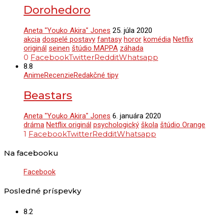
Dorohedoro
Aneta "Youko Akira" Jones
25. júla 2020
akcia
dospelé postavy
fantasy
horor
komédia
Netflix
originál
seinen
štúdio MAPPA
záhada
0
Facebook
Twitter
Reddit
Whatsapp
8.8
Anime
Recenzie
Redakčné tipy
Beastars
Aneta "Youko Akira" Jones
6. januára 2020
dráma
Netflix originál
psychologický
škola
štúdio Orange
1
Facebook
Twitter
Reddit
Whatsapp
Na facebooku
Facebook
Posledné príspevky
8.2