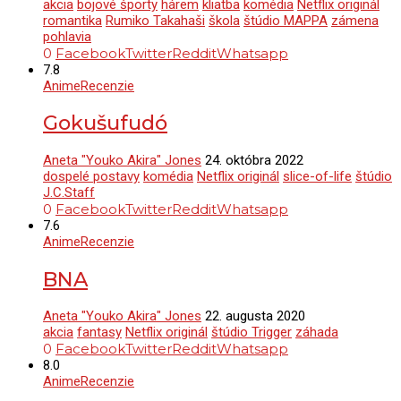
akcia
bojové športy
hárem
kliatba
komédia
Netflix originál
romantika
Rumiko Takahaši
škola
štúdio MAPPA
zámena
pohlavia
0
Facebook
Twitter
Reddit
Whatsapp
7.8
Anime
Recenzie
Gokušufudó
Aneta "Youko Akira" Jones
24. októbra 2022
dospelé postavy
komédia
Netflix originál
slice-of-life
štúdio
J.C.Staff
0
Facebook
Twitter
Reddit
Whatsapp
7.6
Anime
Recenzie
BNA
Aneta "Youko Akira" Jones
22. augusta 2020
akcia
fantasy
Netflix originál
štúdio Trigger
záhada
0
Facebook
Twitter
Reddit
Whatsapp
8.0
Anime
Recenzie