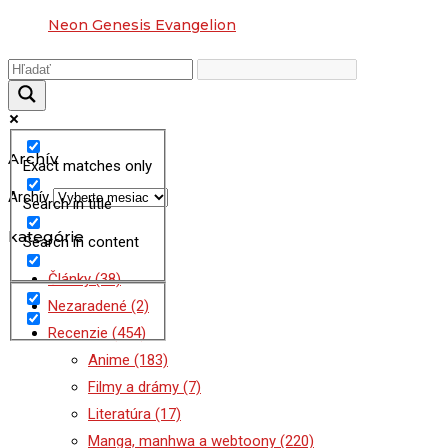
Neon Genesis Evangelion
Archív
Exact matches only
Archív
Search in title
kategórie
Search in content
Články
(38)
Nezaradené
(2)
Recenzie
(454)
Anime
(183)
Filmy a drámy
(7)
Literatúra
(17)
Manga, manhwa a webtoony
(220)