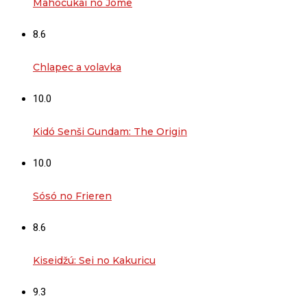
Mahócukai no Jome
8.6
Chlapec a volavka
10.0
Kidó Senši Gundam: The Origin
10.0
Sósó no Frieren
8.6
Kiseidžú: Sei no Kakuricu
9.3