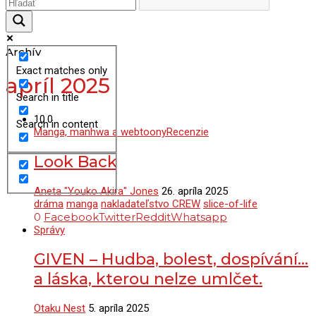
Archív
Exact matches only
apríl 2025
Search in title
10.0
Search in content
Manga, manhwa a webtoony
Recenzie
Look Back
Aneta "Youko Akira" Jones
26. apríla 2025
dráma
manga
nakladateľstvo CREW
slice-of-life
0
Facebook
Twitter
Reddit
Whatsapp
Správy
GIVEN – Hudba, bolest, dospívání…
a láska, kterou nelze umlčet.
Otaku Nest
5. apríla 2025