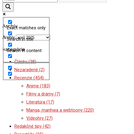
Archív
Exact matches only
Archív
Search in title
kategórie
Search in content
Články
(38)
Nezaradené
(2)
Recenzie
(454)
Anime
(183)
Filmy a drámy
(7)
Literatúra
(17)
Manga, manhwa a webtoony
(220)
Videohry
(27)
Redakčné tipy
(42)