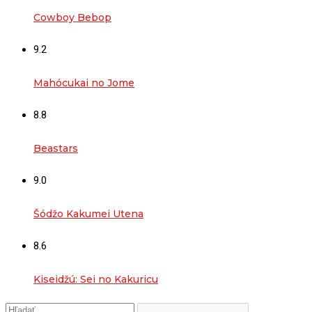
Cowboy Bebop
9.2
Mahócukai no Jome
8.8
Beastars
9.0
Šódžo Kakumei Utena
8.6
Kiseidžú: Sei no Kakuricu