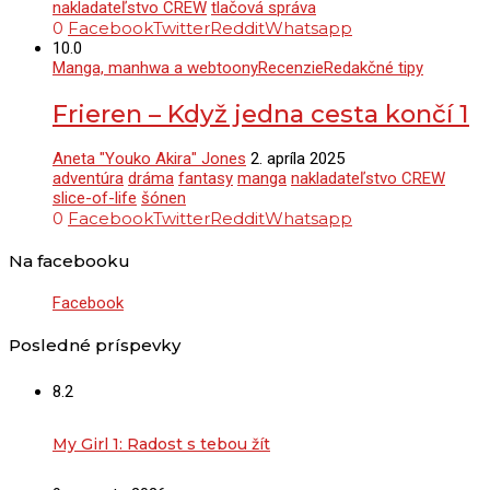
nakladateľstvo CREW
tlačová správa
0
Facebook
Twitter
Reddit
Whatsapp
10.0
Manga, manhwa a webtoony
Recenzie
Redakčné tipy
Frieren – Když jedna cesta končí 1
Aneta "Youko Akira" Jones
2. apríla 2025
adventúra
dráma
fantasy
manga
nakladateľstvo CREW
slice-of-life
šónen
0
Facebook
Twitter
Reddit
Whatsapp
Na facebooku
Facebook
Posledné príspevky
8.2
My Girl 1: Radost s tebou žít