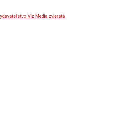
ydavateľstvo Viz Media
zvieratá