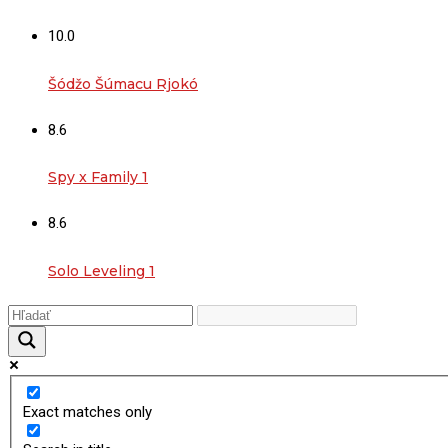
10.0
Šódžo Šúmacu Rjokó
8.6
Spy x Family 1
8.6
Solo Leveling 1
Exact matches only