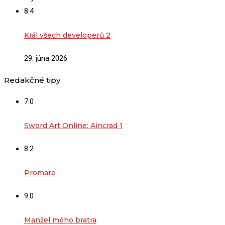
8.4
Král všech developerů 2
29. júna 2026
Redakčné tipy
7.0
Sword Art Online: Aincrad 1
8.2
Promare
9.0
Manžel mého bratra