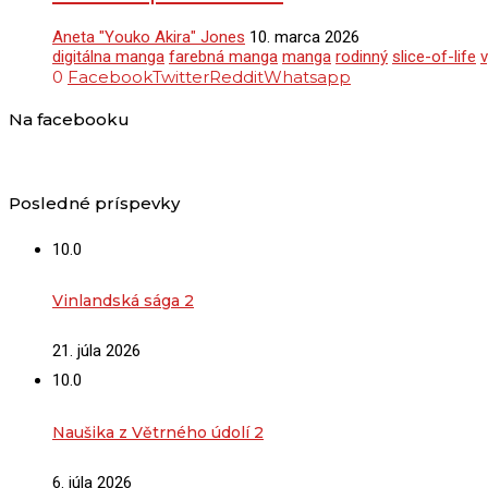
Aneta "Youko Akira" Jones
10. marca 2026
digitálna manga
farebná manga
manga
rodinný
slice-of-life
v
0
Facebook
Twitter
Reddit
Whatsapp
Na facebooku
Posledné príspevky
10.0
Vinlandská sága 2
21. júla 2026
10.0
Naušika z Větrného údolí 2
6. júla 2026