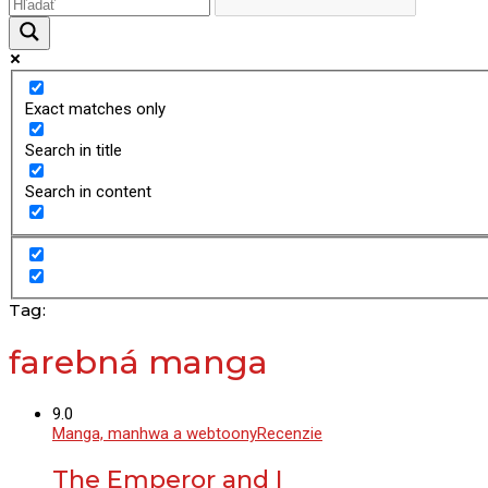
Exact matches only
Search in title
Search in content
Tag:
farebná manga
9.0
Manga, manhwa a webtoony
Recenzie
The Emperor and I