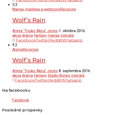
5.3
Manga, manhwa a webtoony
Recenzie
Wolf’s Rain
Aneta "Youko Akira" Jones
1. októbra 2016
akcia
dráma
fantasy
manga
zvieratá
0
Facebook
Twitter
Reddit
Whatsapp
9.2
Anime
Recenzie
Wolf’s Rain
Aneta "Youko Akira" Jones
8. septembra 2016
akcia
dráma
fantasy
štúdio Bones
zvieratá
1
Facebook
Twitter
Reddit
Whatsapp
Na facebooku
Facebook
Posledné príspevky