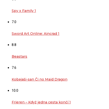
Spy x Family 1
7.0
Sword Art Online: Aincrad 1
8.8
Beastars
7.6
Kobajaši-san Či no Maid Dragon
10.0
Frieren – Když jedna cesta končí 1