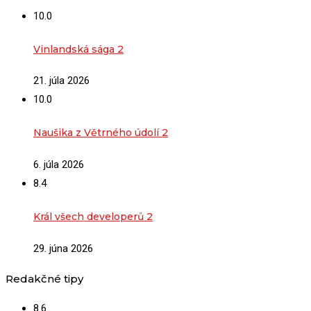
10.0
Vinlandská sága 2
21. júla 2026
10.0
Naušika z Větrného údolí 2
6. júla 2026
8.4
Král všech developerů 2
29. júna 2026
Redakčné tipy
8.6