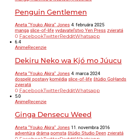
Penguin Gentlemen
Aneta "Youko Akira" Jones
4. februára 2025
manga
slice-of-life
vydavateľstvo Yen Press
zvieratá
0
Facebook
Twitter
Reddit
Whatsapp
6.4
Anime
Recenzie
Dekiru Neko wa Kjó mo Júucu
Aneta "Youko Akira" Jones
4. marca 2024
dospelé postavy
komédia
slice-of-life
štúdio GoHands
zvieratá
0
Facebook
Twitter
Reddit
Whatsapp
5.0
Anime
Recenzie
Ginga Densecu Weed
Aneta "Youko Akira" Jones
11. novembra 2016
adventúra
dráma
pomsta
štúdio Studio Deen
zvieratá
0
Facebook
Twitter
Reddit
Whatsapp