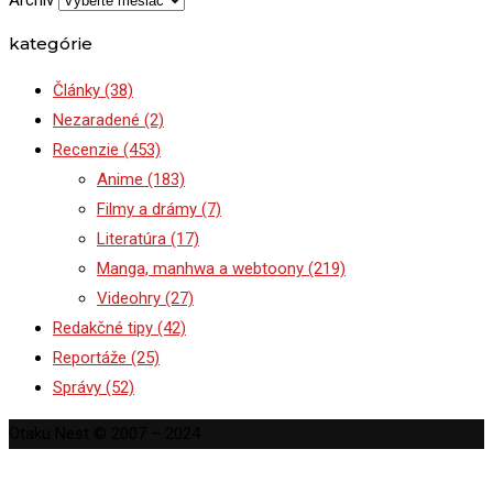
Archív
kategórie
Články
(38)
Nezaradené
(2)
Recenzie
(453)
Anime
(183)
Filmy a drámy
(7)
Literatúra
(17)
Manga, manhwa a webtoony
(219)
Videohry
(27)
Redakčné tipy
(42)
Reportáže
(25)
Správy
(52)
Otaku Nest © 2007 – 2024