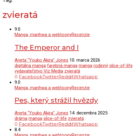
Tag:
zvieratá
9.0
Manga, manhwa a webtoony
Recenzie
The Emperor and I
Aneta "Youko Akira" Jones
10. marca 2026
digitálna manga
farebná manga
manga
rodinný
slice-of-life
vydavateľstvo Viz Media
zvieratá
0
Facebook
Twitter
Reddit
Whatsapp
9.0
Manga, manhwa a webtoony
Recenzie
Pes, který strážil hvězdy
Aneta "Youko Akira" Jones
14. decembra 2025
dráma
manga
slice-of-life
zvieratá
0
Facebook
Twitter
Reddit
Whatsapp
8.4
Manga, manhwa a webtoony
Recenzie