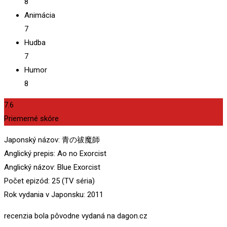
8
Animácia
7
Hudba
7
Humor
8
7.6
Priemerné skóre
Japonský názov: 青の祓魔師
Anglický prepis: Ao no Exorcist
Anglický názov: Blue Exorcist
Počet epizód: 25 (TV séria)
Rok vydania v Japonsku: 2011
recenzia bola pôvodne vydaná na dagon.cz