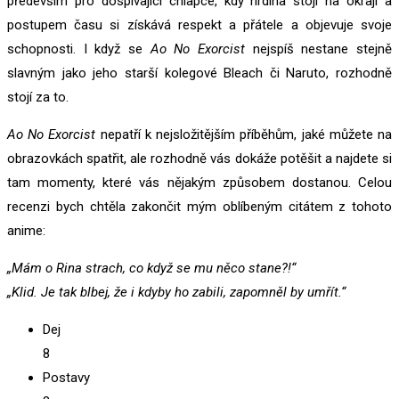
především pro dospívající chlapce, kdy hrdina stojí na okraji a
postupem času si získává respekt a přátele a objevuje svoje
schopnosti. I když se
Ao No Exorcist
nejspíš nestane stejně
slavným jako jeho starší kolegové Bleach či Naruto, rozhodně
stojí za to.
Ao No Exorcist
nepatří k nejsložitějším příběhům, jaké můžete na
obrazovkách spatřit, ale rozhodně vás dokáže potěšit a najdete si
tam momenty, které vás nějakým způsobem dostanou. Celou
recenzi bych chtěla zakončit mým oblíbeným citátem z tohoto
anime:
„Mám o Rina strach, co když se mu něco stane?!“
„Klid. Je tak blbej, že i kdyby ho zabili, zapomněl by umřít.“
Dej
8
Postavy