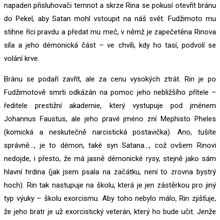
napaden přisluhovači temnot a skrze Rina se pokusí otevřít bránu
do Pekel, aby Satan mohl vstoupit na náš svět. Fudžimoto mu
stihne říci pravdu a předat mu meč, v němž je zapečetěna Rinova
síla a jeho démonická část – ve chvíli, kdy ho tasí, podvolí se
volání krve.
Bránu se podaří zavřít, ale za cenu vysokých ztrát. Rin je po
Fudžimotově smrti odkázán na pomoc jeho nebližšího přítele –
ředitele prestižní akademie, který vystupuje pod jménem
Johannus Faustus, ale jeho pravé jméno zní Mephisto Pheles
(komická a neskutečně narcistická postavička). Ano, tušíte
správně…, je to démon, také syn Satana…, což ovšem Rinovi
nedojde, i přesto, že má jasně démonické rysy, stejně jako sám
hlavní hrdina (jak jsem psala na začátku, není to zrovna bystrý
hoch). Rin tak nastupuje na školu, která je jen zástěrkou pro jiný
typ výuky – školu exorcismu. Aby toho nebylo málo, Rin zjišťuje,
že jeho bratr je už exorcistický veterán, který ho bude učit. Jenže