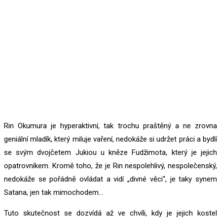
Rin Okumura je hyperaktivní, tak trochu praštěný a ne zrovna
geniální mladík, který miluje vaření, nedokáže si udržet práci a bydlí
se svým dvojčetem Jukiou u kněze Fudžimota, který je jejich
opatrovníkem. Kromě toho, že je Rin nespolehlivý, nespolečenský,
nedokáže se pořádně ovládat a vidí „divné věci“, je taky synem
Satana, jen tak mimochodem…
Tuto skutečnost se dozvídá až ve chvíli, kdy je jejich kostel