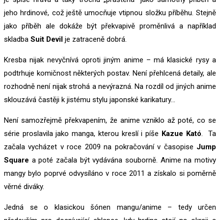
jeho hrdinové, což ještě umocňuje vtipnou složku příběhu. Stejně
jako příběh ale dokáže být překvapivě proměnlivá a například
skladba
Suit Devil
je zatraceně dobrá.
Kresba nijak nevyčnívá oproti jiným anime – má klasické rysy a
podtrhuje komičnost některých postav. Není přehlcená detaily, ale
rozhodně není nijak strohá a nevýrazná. Na rozdíl od jiných anime
sklouzává častěji k jistému stylu japonské karikatury…
Není samozřejmě překvapením, že anime vzniklo až poté, co se
série proslavila jako manga, kterou kreslí i píše
Kazue Kató
. Ta
začala vycházet v roce 2009 na pokračování v časopise
Jump
Square
a poté začala být vydávána souborně. Anime na motivy
mangy bylo poprvé odvysíláno v roce 2011 a získalo si poměrně
věrné diváky.
Jedná se o klasickou šónen mangu/anime – tedy určen