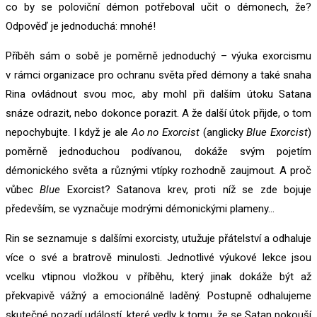
co by se poloviční démon potřeboval učit o démonech, že?
Odpověď je jednoduchá: mnohé!
Příběh sám o sobě je poměrně jednoduchý – výuka exorcismu
v rámci organizace pro ochranu světa před démony a také snaha
Rina ovládnout svou moc, aby mohl při dalším útoku Satana
snáze odrazit, nebo dokonce porazit. A že další útok přijde, o tom
nepochybujte. I když je ale
Ao no Exorcist
(anglicky
Blue Exorcist
)
poměrně jednoduchou podívanou, dokáže svým pojetím
démonického světa a různými vtípky rozhodně zaujmout. A proč
vůbec
Blue
Exorcist? Satanova krev, proti níž se zde bojuje
především, se vyznačuje modrými démonickými plameny…
Rin se seznamuje s dalšími exorcisty, utužuje přátelství a odhaluje
více o své a bratrově minulosti. Jednotlivé výukové lekce jsou
vcelku vtipnou vložkou v příběhu, který jinak dokáže být až
překvapivě vážný a emocionálně laděný. Postupně odhalujeme
skutečné pozadí událostí, které vedly k tomu, že se Satan pokouší