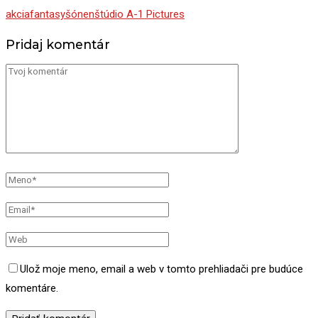
akcia
fantasy
šónen
štúdio A-1 Pictures
Pridaj komentár
Ulož moje meno, email a web v tomto prehliadači pre budúce
komentáre.