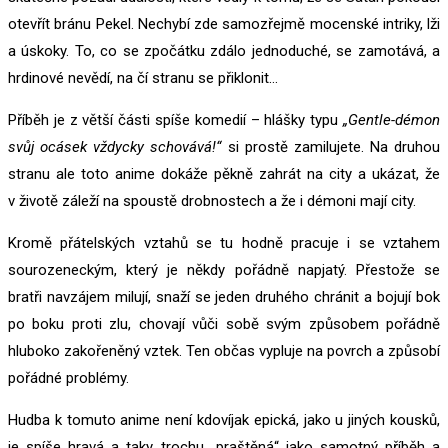
otevřít bránu Pekel. Nechybí zde samozřejmě mocenské intriky, lži
a úskoky. To, co se zpočátku zdálo jednoduché, se zamotává, a
hrdinové nevědí, na čí stranu se přiklonit…
Příběh je z větší části spíše komedií – hlášky typu
„Gentle-démon
svůj ocásek vždycky schovává!“
si prostě zamilujete. Na druhou
stranu ale toto anime dokáže pěkně zahrát na city a ukázat, že
v životě záleží na spoustě drobnostech a že i démoni mají city.
Kromě přátelských vztahů se tu hodně pracuje i se vztahem
sourozeneckým, který je někdy pořádně napjatý. Přestože se
bratři navzájem milují, snaží se jeden druhého chránit a bojují bok
po boku proti zlu, chovají vůči sobě svým způsobem pořádně
hluboko zakořeněný vztek. Ten občas vypluje na povrch a způsobí
pořádné problémy.
Hudba k tomuto anime není kdovíjak epická, jako u jiných kousků,
je spíše hravá a taky trochu „praštěná“ jako samotný příběh a