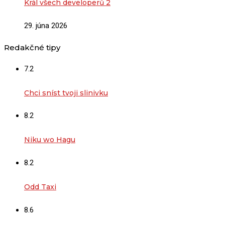
Král všech developerů 2
29. júna 2026
Redakčné tipy
7.2
Chci sníst tvoji slinivku
8.2
Niku wo Hagu
8.2
Odd Taxi
8.6