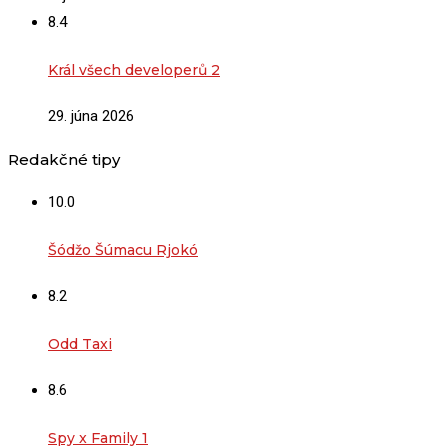
8.4
Král všech developerů 2
29. júna 2026
Redakčné tipy
10.0
Šódžo Šúmacu Rjokó
8.2
Odd Taxi
8.6
Spy x Family 1