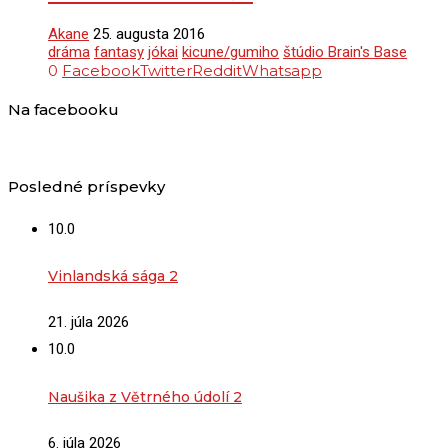
Akane
25. augusta 2016
dráma
fantasy
jókai
kicune/gumiho
štúdio Brain's Base
0
Facebook
Twitter
Reddit
Whatsapp
Na facebooku
Posledné príspevky
10.0
Vinlandská sága 2
21. júla 2026
10.0
Naušika z Větrného údolí 2
6. júla 2026