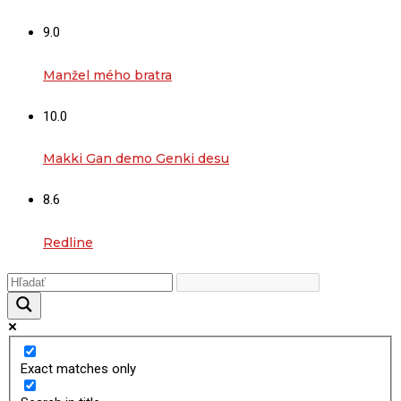
9.0
Manžel mého bratra
10.0
Makki Gan demo Genki desu
8.6
Redline
Exact matches only