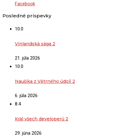
Facebook
Posledné príspevky
10.0
Vinlandská sága 2
21. júla 2026
10.0
Naušika z Větrného údolí 2
6. júla 2026
8.4
Král všech developerů 2
29. júna 2026