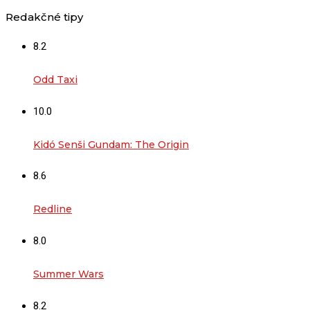
Redakčné tipy
8.2
Odd Taxi
10.0
Kidó Senši Gundam: The Origin
8.6
Redline
8.0
Summer Wars
8.2