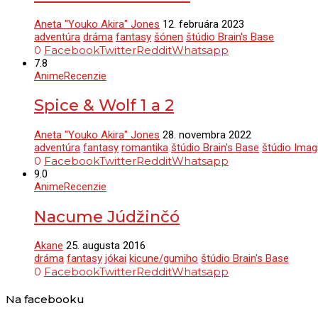
Aneta "Youko Akira" Jones
12. februára 2023
adventúra
dráma
fantasy
šónen
štúdio Brain's Base
0
Facebook
Twitter
Reddit
Whatsapp
7.8
Anime
Recenzie
Spice & Wolf 1 a 2
Aneta "Youko Akira" Jones
28. novembra 2022
adventúra
fantasy
romantika
štúdio Brain's Base
štúdio Imag
0
Facebook
Twitter
Reddit
Whatsapp
9.0
Anime
Recenzie
Nacume Júdžinčó
Akane
25. augusta 2016
dráma
fantasy
jókai
kicune/gumiho
štúdio Brain's Base
0
Facebook
Twitter
Reddit
Whatsapp
Na facebooku