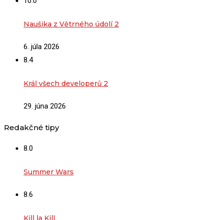
10.0
Naušika z Větrného údolí 2
6. júla 2026
8.4
Král všech developerů 2
29. júna 2026
Redakčné tipy
8.0
Summer Wars
8.6
Kill la Kill