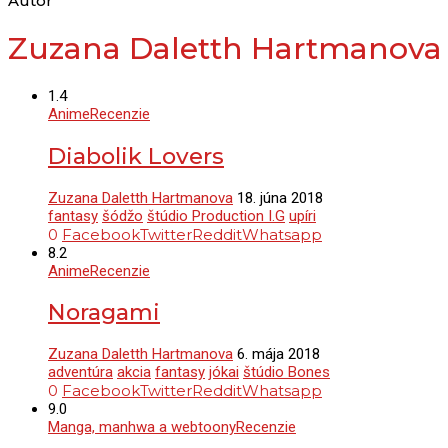
Autor
Zuzana Daletth Hartmanova
1.4
Anime
Recenzie
Diabolik Lovers
Zuzana Daletth Hartmanova
18. júna 2018
fantasy
šódžo
štúdio Production I.G
upíri
0
Facebook
Twitter
Reddit
Whatsapp
8.2
Anime
Recenzie
Noragami
Zuzana Daletth Hartmanova
6. mája 2018
adventúra
akcia
fantasy
jókai
štúdio Bones
0
Facebook
Twitter
Reddit
Whatsapp
9.0
Manga, manhwa a webtoony
Recenzie