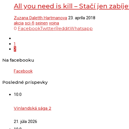
All you need is kill – Stačí jen zabí
Zuzana Daletth Hartmanova
23. apríla 2018
akcia
sci-fi
seinen
vojna
0
Facebook
Twitter
Reddit
Whatsapp
1
2
Na facebooku
Facebook
Posledné príspevky
10.0
Vinlandská sága 2
21. júla 2026