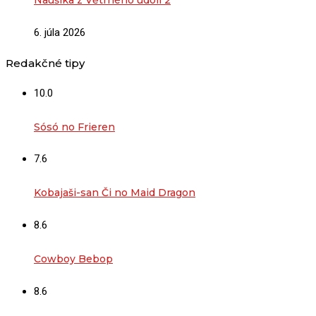
6. júla 2026
Redakčné tipy
10.0
Sósó no Frieren
7.6
Kobajaši-san Či no Maid Dragon
8.6
Cowboy Bebop
8.6