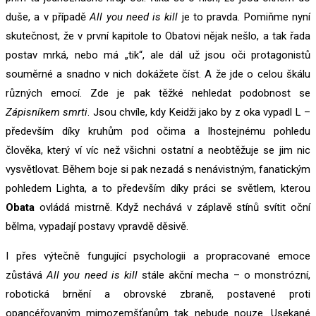
duše, a v případě
All you need is kill
je to pravda. Pomiňme nyní
skutečnost, že v první kapitole to Obatovi nějak nešlo, a tak řada
postav mrká, nebo má „tik“, ale dál už jsou oči protagonistů
souměrné a snadno v nich dokážete číst. A že jde o celou škálu
různých emocí. Zde je pak těžké nehledat podobnost se
Zápisníkem smrti
. Jsou chvíle, kdy Keidži jako by z oka vypadl L –
především díky kruhům pod očima a lhostejnému pohledu
člověka, který ví víc než všichni ostatní a neobtěžuje se jim nic
vysvětlovat. Během boje si pak nezadá s nenávistným, fanatickým
pohledem Lighta, a to především díky práci se světlem, kterou
Obata
ovládá mistrně. Když nechává v záplavě stínů svítit oční
bělma, vypadají postavy vpravdě děsivě.
I přes výtečně fungující psychologii a propracované emoce
zůstává
All you need is kill
stále akční mecha – o monstrózní,
robotická brnění a obrovské zbraně, postavené proti
opancéřovaným mimozemšťanům tak nebude nouze. Usekané