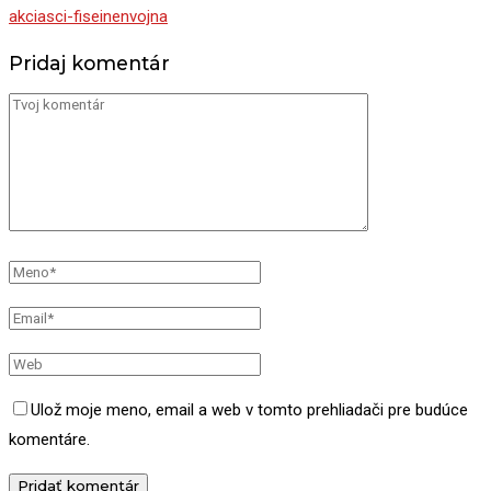
akcia
sci-fi
seinen
vojna
Pridaj komentár
Ulož moje meno, email a web v tomto prehliadači pre budúce
komentáre.