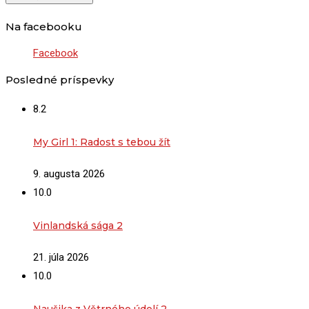
Na facebooku
Facebook
Posledné príspevky
8.2
My Girl 1: Radost s tebou žít
9. augusta 2026
10.0
Vinlandská sága 2
21. júla 2026
10.0
Naušika z Větrného údolí 2