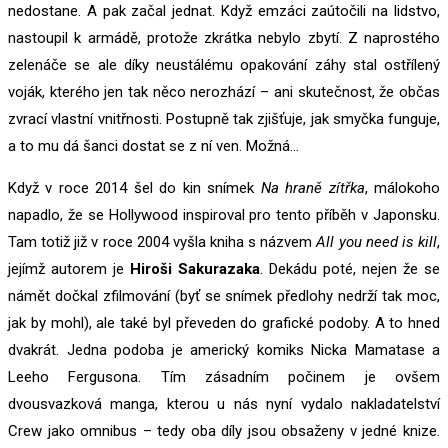
nedostane. A pak začal jednat. Když emzáci zaútočili na lidstvo,
nastoupil k armádě, protože zkrátka nebylo zbytí. Z naprostého
zelenáče se ale díky neustálému opakování záhy stal ostřílený
voják, kterého jen tak něco nerozhází – ani skutečnost, že občas
zvrací vlastní vnitřnosti. Postupně tak zjišťuje, jak smyčka funguje,
a to mu dá šanci dostat se z ní ven. Možná…
Když v roce 2014 šel do kin snímek
Na hraně zítřka
, málokoho
napadlo, že se Hollywood inspiroval pro tento příběh v Japonsku.
Tam totiž již v roce 2004 vyšla kniha s názvem
All you need is kill
,
jejímž autorem je
Hiroši Sakurazaka
. Dekádu poté, nejen že se
námět dočkal zfilmování (byť se snímek předlohy nedrží tak moc,
jak by mohl), ale také byl převeden do grafické podoby. A to hned
dvakrát. Jedna podoba je americký komiks Nicka Mamatase a
Leeho Fergusona. Tím zásadním počinem je ovšem
dvousvazková manga, kterou u nás nyní vydalo nakladatelství
Crew jako omnibus – tedy oba díly jsou obsaženy v jedné knize.