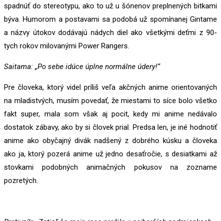
spadnúť do stereotypu, ako to už u šónenov preplnených bitkami
býva. Humorom a postavami sa podobá už spomínanej Gintame
a názvy útokov dodávajú nádych diel ako všetkými deťmi z 90-
tych rokov milovanými Power Rangers.
Saitama: „Po sebe idúce úplne normálne údery!“
Pre človeka, ktorý videl príliš veľa akčných anime orientovaných
na mladistvých, musím povedať, že miestami to síce bolo všetko
fakt super, mala som však aj pocit, kedy mi anime nedávalo
dostatok zábavy, ako by si človek prial. Predsa len, je iné hodnotiť
anime ako obyčajný divák nadšený z dobrého kúsku a človeka
ako ja, ktorý pozerá anime už jedno desaťročie, s desiatkami až
stovkami podobných animačných pokusov na zozname
pozretých.