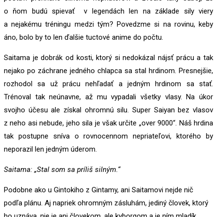
o ňom budú spievať v legendách len na základe sily viery
a nejakému tréningu medzi tým? Povedzme si na rovinu, keby
áno, bolo by to len ďalšie tuctové anime do počtu.
Saitama je dobrák od kosti, ktorý si nedokázal nájsť prácu a tak
nejako po záchrane jedného chlapca sa stal hrdinom. Presnejšie,
rozhodol sa už prácu nehľadať a jedným hrdinom sa stať.
Trénoval tak neúnavne, až mu vypadali všetky vlasy. Na úkor
svojho účesu ale získal ohromnú silu. Super Saiyan bez vlasov
z neho asi nebude, jeho sila je však určite „over 9000“. Náš hrdina
tak postupne sníva o rovnocennom nepriateľovi, ktorého by
neporazil len jedným úderom.
Saitama: „Stal som sa príliš silným.“
Podobne ako u Gintokiho z Gintamy, ani Saitamovi nejde nič
podľa plánu. Aj napriek ohromným zásluhám, jediný človek, ktorý
ho uznáva, nie je ani človekom, ale kyborgom a je ním mladík