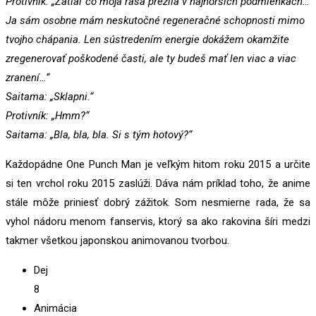
Protivník: „Zatiaľ čo moja rasa prežila v najhorších podmienkach…
Ja sám osobne mám neskutočné regeneračné schopnosti mimo
tvojho chápania. Len sústredením energie dokážem okamžite
zregenerovať poškodené časti, ale ty budeš mať len viac a viac
zranení…“
Saitama: „Sklapni.“
Protivník: „Hmm?“
Saitama: „Bla, bla, bla. Si s tým hotový?“
Každopádne One Punch Man je veľkým hitom roku 2015 a určite
si ten vrchol roku 2015 zaslúži. Dáva nám príklad toho, že anime
stále môže priniesť dobrý zážitok. Som nesmierne rada, že sa
vyhol nádoru menom fanservis, ktorý sa ako rakovina šíri medzi
takmer všetkou japonskou animovanou tvorbou.
Dej
8
Animácia