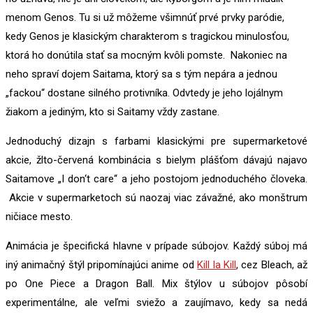
menom Genos. Tu si už môžeme všimnúť prvé prvky paródie,
kedy Genos je klasickým charakterom s tragickou minulosťou,
ktorá ho donútila stať sa mocným kvôli pomste. Nakoniec na
neho spraví dojem Saitama, ktorý sa s tým nepára a jednou
„fackou“ dostane silného protivníka. Odvtedy je jeho lojálnym
žiakom a jediným, kto si Saitamy vždy zastane.
Jednoduchý dizajn s farbami klasickými pre supermarketové
akcie, žlto-červená kombinácia s bielym plášťom dávajú najavo
Saitamove „I don‘t care“ a jeho postojom jednoduchého človeka.
Akcie v supermarketoch sú naozaj viac závažné, ako monštrum
ničiace mesto.
Animácia je špecifická hlavne v prípade súbojov. Každý súboj má
iný animačný štýl pripomínajúci anime od
Kill la Kill
, cez Bleach, až
po One Piece a Dragon Ball. Mix štýlov u súbojov pôsobí
experimentálne, ale veľmi sviežo a zaujímavo, kedy sa nedá