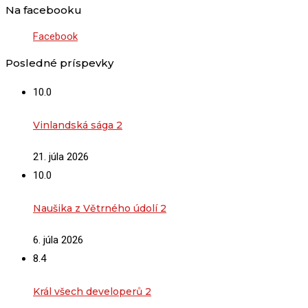
Na facebooku
Facebook
Posledné príspevky
10.0
Vinlandská sága 2
21. júla 2026
10.0
Naušika z Větrného údolí 2
6. júla 2026
8.4
Král všech developerů 2