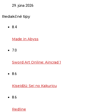
29. júna 2026
Redakčné tipy
8.4
Made in Abyss
7.0
Sword Art Online: Aincrad 1
8.6
Kiseidžú: Sei no Kakuricu
8.6
Redline