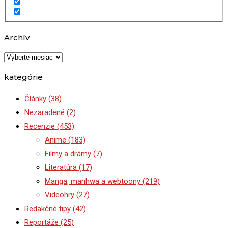
Archív
Archív
kategórie
Články
(38)
Nezaradené
(2)
Recenzie
(453)
Anime
(183)
Filmy a drámy
(7)
Literatúra
(17)
Manga, manhwa a webtoony
(219)
Videohry
(27)
Redakčné tipy
(42)
Reportáže
(25)