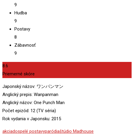
9
Hudba
9
Postavy
8
Zábavnosť
9
8.6
Priemerné skóre
Japonský názov: ワンパンマン
Anglický prepis: Wanpanman
Anglický názov: One Punch Man
Počet epizód: 12 (TV séria)
Rok vydania v Japonsku: 2015
akcia
dospelé postavy
paródia
štúdio Madhouse