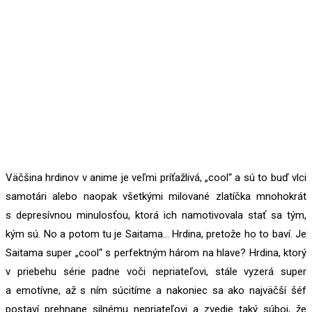
Väčšina hrdinov v anime je veľmi príťažlivá, „cool“ a sú to buď vlci
samotári alebo naopak všetkými milované zlatíčka mnohokrát
s depresívnou minulosťou, ktorá ich namotivovala stať sa tým,
kým sú. No a potom tu je Saitama… Hrdina, pretože ho to baví. Je
Saitama super „cool“ s perfektným három na hlave? Hrdina, ktorý
v priebehu série padne voči nepriateľovi, stále vyzerá super
a emotívne, až s ním súcitíme a nakoniec sa ako najväčší šéf
postaví prehnane silnému nepriateľovi a zvedie taký súboj, že