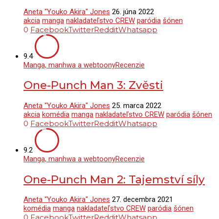
Aneta "Youko Akira" Jones
26. júna 2022
akcia
manga
nakladateľstvo CREW
paródia
šónen
0
Facebook
Twitter
Reddit
Whatsapp
9.4
Manga, manhwa a webtoony
Recenzie
One-Punch Man 3: Zvěsti
Aneta "Youko Akira" Jones
25. marca 2022
akcia
komédia
manga
nakladateľstvo CREW
paródia
šónen
0
Facebook
Twitter
Reddit
Whatsapp
9.2
Manga, manhwa a webtoony
Recenzie
One-Punch Man 2: Tajemství síly
Aneta "Youko Akira" Jones
27. decembra 2021
komédia
manga
nakladateľstvo CREW
paródia
šónen
0
Facebook
Twitter
Reddit
Whatsapp