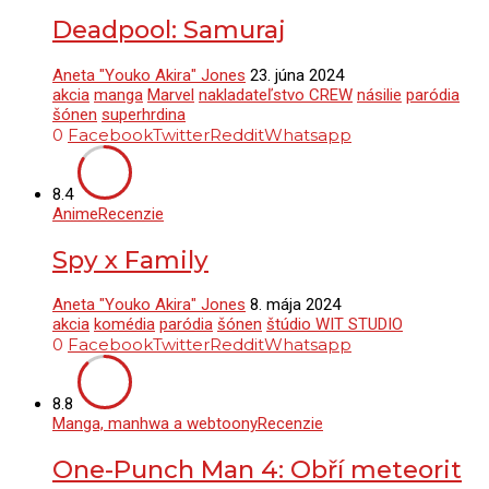
Deadpool: Samuraj
Aneta "Youko Akira" Jones
23. júna 2024
akcia
manga
Marvel
nakladateľstvo CREW
násilie
paródia
šónen
superhrdina
0
Facebook
Twitter
Reddit
Whatsapp
8.4
Anime
Recenzie
Spy x Family
Aneta "Youko Akira" Jones
8. mája 2024
akcia
komédia
paródia
šónen
štúdio WIT STUDIO
0
Facebook
Twitter
Reddit
Whatsapp
8.8
Manga, manhwa a webtoony
Recenzie
One-Punch Man 4: Obří meteorit