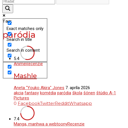
Tag:
Exact matches only
paródia
Search in title
Search in content
5.4
Anime
Recenzie
Mashle
Aneta "Youko Akira" Jones
7. apríla 2026
akcia
fantasy
komédia
paródia
škola
šónen
štúdio A-1
Pictures
0
Facebook
Twitter
Reddit
Whatsapp
7.4
Manga, manhwa a webtoony
Recenzie