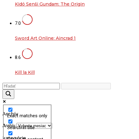
Kidó Senši Gundam: The Origin
7.0
Sword Art Online: Aincrad 1
8.6
Kill la Kill
Archív
Exact matches only
Archív
Search in title
kategórie