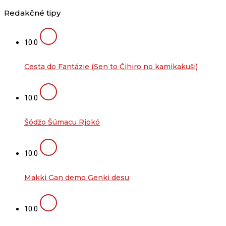
Redakčné tipy
10.0
Cesta do Fantázie (Sen to Čihiro no kamikakuši)
10.0
Šódžo Šúmacu Rjokó
10.0
Makki Gan demo Genki desu
10.0