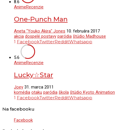
8.6
Anime
Recenzie
One-Punch Man
Aneta "Youko Akira" Jones
10. februára 2017
akcia
dospelé postavy
paródia
štúdio Madhouse
1
Facebook
Twitter
Reddit
Whatsapp
5.6
Anime
Recenzie
Lucky☆Star
Joey
31. marca 2011
komédia
otaku
paródia
škola
štúdio Kyoto Animation
1
Facebook
Twitter
Reddit
Whatsapp
Na facebooku
Facebook