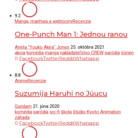
9.2
Manga, manhwa a webtoony
Recenzie
One-Punch Man 1: Jednou ranou
Aneta "Youko Akira" Jones
25. októbra 2021
akcia
komédia
manga
nakladateľstvo CREW
paródia
šónen
0
Facebook
Twitter
Reddit
Whatsapp
8.8
Anime
Recenzie
Suzumija Haruhi no Júucu
Gundam
21. júna 2020
komédia
paródia
sci-fi
škola
štúdio Kyoto Animation
záhada
0
Facebook
Twitter
Reddit
Whatsapp