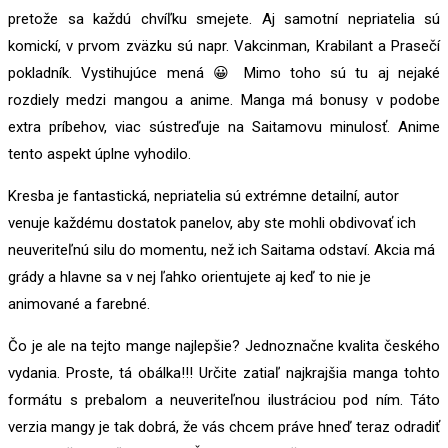
pretože sa každú chvíľku smejete. Aj samotní nepriatelia sú
komickí, v prvom zväzku sú napr. Vakcinman, Krabilant a Prasečí
pokladník. Vystihujúce mená 😀 Mimo toho sú tu aj nejaké
rozdiely medzi mangou a anime. Manga má bonusy v podobe
extra príbehov, viac sústreďuje na Saitamovu minulosť. Anime
tento aspekt úplne vyhodilo.
Kresba je fantastická, nepriatelia sú extrémne detailní, autor
venuje každému dostatok panelov, aby ste mohli obdivovať ich
neuveriteľnú silu do momentu, než ich Saitama odstaví. Akcia má
grády a hlavne sa v nej ľahko orientujete aj keď to nie je
animované a farebné.
Čo je ale na tejto mange najlepšie? Jednoznačne kvalita českého
vydania. Proste, tá obálka!!! Určite zatiaľ najkrajšia manga tohto
formátu s prebalom a neuveriteľnou ilustráciou pod ním. Táto
verzia mangy je tak dobrá, že vás chcem práve hneď teraz odradiť