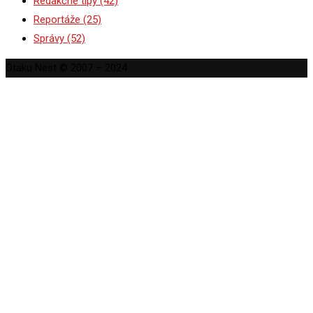
Redakčné tipy
(42)
Reportáže
(25)
Správy
(52)
Otaku Nest © 2007 – 2024