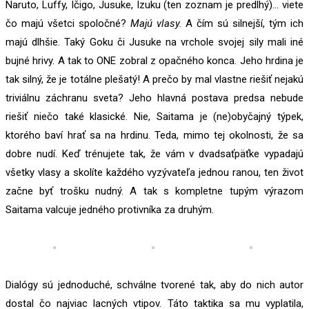
Naruto, Luffy, Ičigo, Jusuke, Izuku (ten zoznam je predlhý)… viete
čo majú všetci spoločné?
Majú vlasy.
A čím sú silnejší, tým ich
majú dlhšie. Taký Goku či Jusuke na vrchole svojej sily mali iné
bujné hrivy. A tak to ONE zobral z opačného konca. Jeho hrdina je
tak silný, že je totálne plešatý! A prečo by mal vlastne riešiť nejakú
triviálnu záchranu sveta? Jeho hlavná postava predsa nebude
riešiť niečo také klasické. Nie, Saitama je (ne)obyčajný týpek,
ktorého baví hrať sa na hrdinu. Teda, mimo tej okolnosti, že sa
dobre nudí. Keď trénujete tak, že vám v dvadsaťpäťke vypadajú
všetky vlasy a skolíte každého vyzývateľa jednou ranou, ten život
začne byť trošku nudný. A tak s kompletne tupým výrazom
Saitama valcuje jedného protivníka za druhým.
Dialógy sú jednoduché, schválne tvorené tak, aby do nich autor
dostal čo najviac lacných vtipov. Táto taktika sa mu vyplatila,