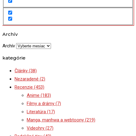
Archív
Archív
kategórie
Články
(38)
Nezaradené
(2)
Recenzie
(453)
Anime
(183)
Filmy a drámy
(7)
Literatúra
(17)
Manga, manhwa a webtoony
(219)
Videohry
(27)