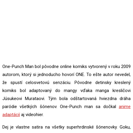
One-Punch Man bol pôvodne online komiks vytvorený v roku 2009
autorom, ktorý si jednoducho hovorí ONE. To ešte autor nevedel,
že spustí celosvetovú senzáciu. Pôvodne detinsky kreslený
komiks bol adaptovaný do mangy vďaka manga kresličovi
Júsukeovi Murataovi. Tým bola odštartovaná hviezdna dráha
paródie všetkých šónenov. One-Punch man sa dočkal
anime
adaptácií
aj videohier.
Dej je vlastne satira na všetky superhrdinské šónenovky. Goku,