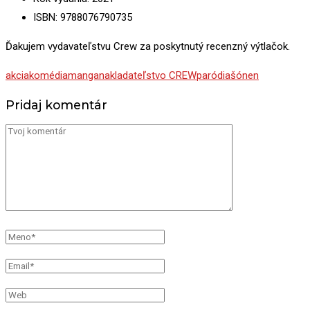
ISBN: 9788076790735
Ďakujem vydavateľstvu Crew za poskytnutý recenzný výtlačok.
akcia
komédia
manga
nakladateľstvo CREW
paródia
šónen
Pridaj komentár