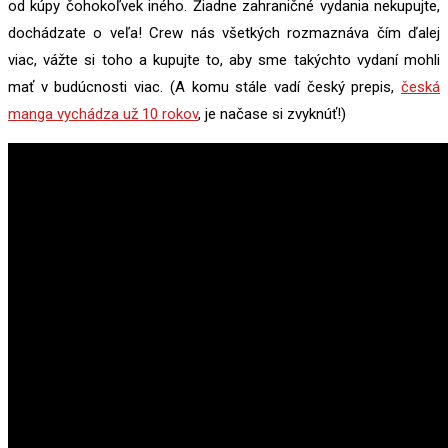
od kúpy čohokoľvek iného. Žiadne zahraničné vydania nekupujte,
dochádzate o veľa! Crew nás všetkých rozmaznáva čím ďalej
viac, vážte si toho a kupujte to, aby sme takýchto vydaní mohli
mať v budúcnosti viac. (A komu stále vadí český prepis,
česká
manga vychádza už 10 rokov
, je načase si zvyknúť!)