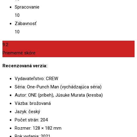
Spracovanie
10
Zábavnosť
10
9.2
Priemerné skóre
Recenzovaná verzia:
Vydavateľstvo: CREW
Séria: One-Punch Man (vychádzajúca séria)
Autor: ONE (príbeh), Júsuke Murata (kresba)
Väzba: brožovaná
Jazyk: český
Počet strán: 204
Rozmer: 128 × 182 mm
Rok vydania: 2021