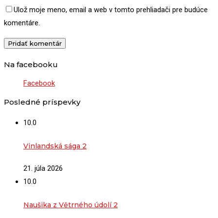
Ulož moje meno, email a web v tomto prehliadači pre budúce
komentáre.
Na facebooku
Facebook
Posledné príspevky
10.0
Vinlandská sága 2
21. júla 2026
10.0
Naušika z Větrného údolí 2