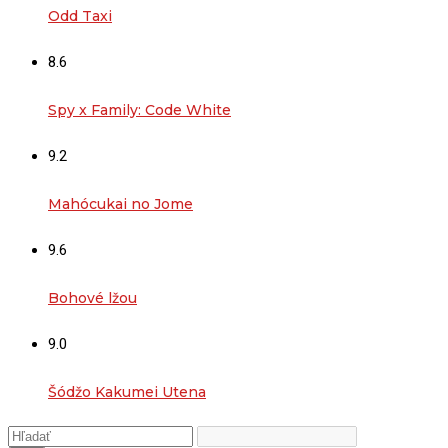
Odd Taxi
8.6
Spy x Family: Code White
9.2
Mahócukai no Jome
9.6
Bohové lžou
9.0
Šódžo Kakumei Utena