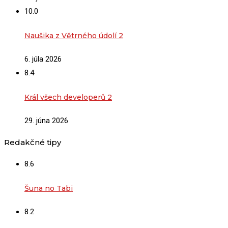
10.0
Naušika z Větrného údolí 2
6. júla 2026
8.4
Král všech developerů 2
29. júna 2026
Redakčné tipy
8.6
Šuna no Tabi
8.2