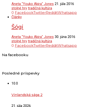
Aneta "Youko Akira" Jones
21. júla 2016
stolné hry
tradičná kultúra
0
Facebook
Twitter
Reddit
Whatsapp
Články
Šógi
Aneta "Youko Akira" Jones
30. júna 2016
stolné hry
tradičná kultúra
0
Facebook
Twitter
Reddit
Whatsapp
Na facebooku
Posledné príspevky
10.0
Vinlandská sága 2
21. júla 2026