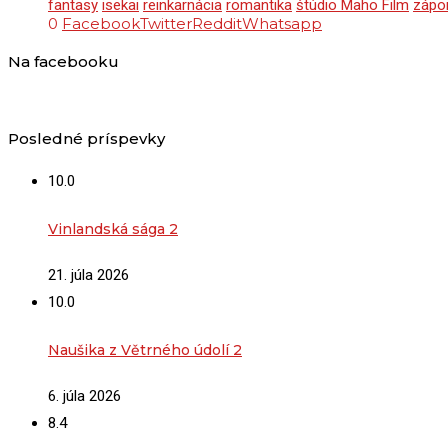
fantasy
isekai
reinkarnácia
romantika
štúdio Maho Film
zápo
0
Facebook
Twitter
Reddit
Whatsapp
Na facebooku
Posledné príspevky
10.0
Vinlandská sága 2
21. júla 2026
10.0
Naušika z Větrného údolí 2
6. júla 2026
8.4