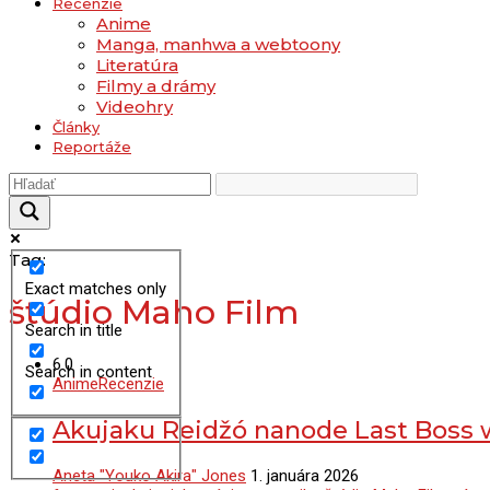
Recenzie
Anime
Manga, manhwa a webtoony
Literatúra
Filmy a drámy
Videohry
Články
Reportáže
Tag:
Exact matches only
štúdio Maho Film
Search in title
6.0
Search in content
Anime
Recenzie
Akujaku Reidžó nanode Last Boss
Aneta "Youko Akira" Jones
1. januára 2026