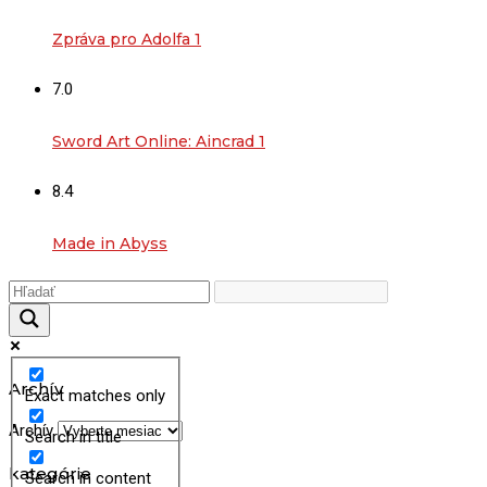
Zpráva pro Adolfa 1
7.0
Sword Art Online: Aincrad 1
8.4
Made in Abyss
Archív
Exact matches only
Archív
Search in title
kategórie
Search in content