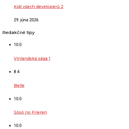
Král všech developerů 2
29. júna 2026
Redakčné tipy
10.0
Vinlandská sága 1
8.4
Belle
10.0
Sósó no Frieren
10.0