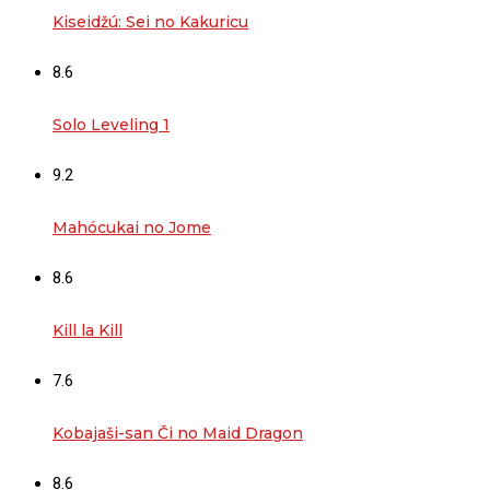
Kiseidžú: Sei no Kakuricu
8.6
Solo Leveling 1
9.2
Mahócukai no Jome
8.6
Kill la Kill
7.6
Kobajaši-san Či no Maid Dragon
8.6