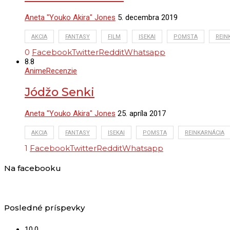
Aneta "Youko Akira" Jones
5. decembra 2019
AKCIA
FANTASY
FILM
ISEKAI
POMSTA
REIN
0
Facebook
Twitter
Reddit
Whatsapp
8.8
Anime
Recenzie
Jódžo Senki
Aneta "Youko Akira" Jones
25. apríla 2017
AKCIA
FANTASY
ISEKAI
POMSTA
REINKARNÁCIA
1
Facebook
Twitter
Reddit
Whatsapp
Na facebooku
Posledné príspevky
10.0