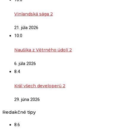
Vinlandská sága 2
21. júla 2026
10.0
Naušika z Větrného údolí 2
6. júla 2026
8.4
Král všech developerů 2
29. júna 2026
Redakčné tipy
8.6