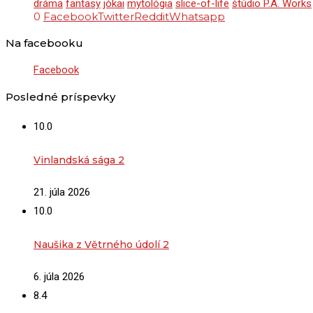
dráma
fantasy
jókai
mytológia
slice-of-life
štúdio P.A. Works
0
Facebook
Twitter
Reddit
Whatsapp
Na facebooku
Facebook
Posledné príspevky
10.0
Vinlandská sága 2
21. júla 2026
10.0
Naušika z Větrného údolí 2
6. júla 2026
8.4