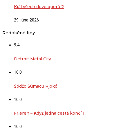
Král všech developerů 2
29. júna 2026
Redakčné tipy
9.4
Detroit Metal City
10.0
Šódžo Šúmacu Rjokó
10.0
Frieren – Když jedna cesta končí 1
10.0