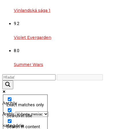
Vinlandská sága 1
9.2
Violet Evergarden
8.0
Summer Wars
Archív
Exact matches only
Archív
Search in title
kategórie
Search in content