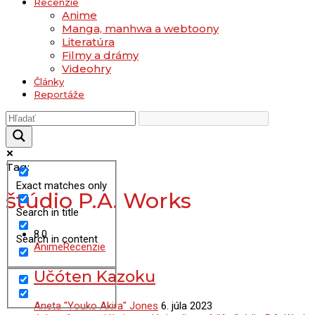
Recenzie
Anime
Manga, manhwa a webtoony
Literatúra
Filmy a drámy
Videohry
Články
Reportáže
Tag:
Exact matches only
štúdio P.A. Works
Search in title
8.0
Search in content
Anime
Recenzie
Učóten Kazoku
Aneta "Youko Akira" Jones
6. júla 2023